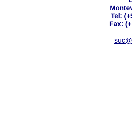
C
Montev
Tel: (
Fax: (
suc@a