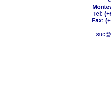
C
Montev
Tel: (
Fax: (
suc@a