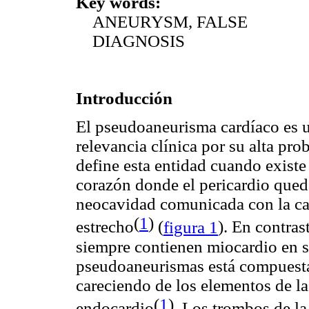
Key words:
ANEURYSM, FALSE
DIAGNOSIS
Introducción
El pseudoaneurisma cardíaco es u
relevancia clínica por su alta pro
define esta entidad cuando existe
corazón donde el pericardio queda
neocavidad comunicada con la cav
(
1
)
estrecho
(
figura 1
). En contra
siempre contienen miocardio en s
pseudoaneurismas está compuesta
careciendo de los elementos de la
(
1
)
endocardio
. Los trombos de la