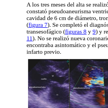
A los tres meses del alta se real
constató pseudoaneurisma ventric
cavidad de 6 cm de diámetro, trom
(
figura 7
). Se completó el diagn
transesofágico (
figuras 8
y
9
) y r
11
). No se realizó nueva coronari
encontraba asintomático y el pse
infarto previo.