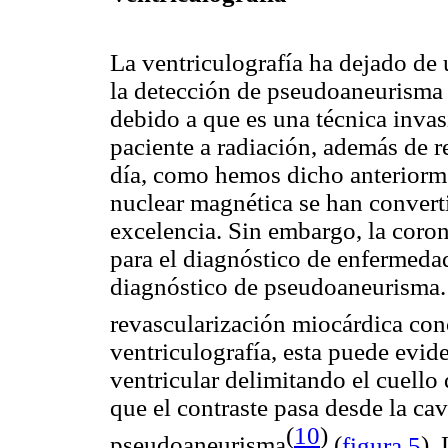
La ventriculografía ha dejado de
la detección de pseudoaneurisma 
debido a que es una técnica inva
paciente a radiación, además de r
día, como hemos dicho anteriorme
nuclear magnética se han converti
excelencia. Sin embargo, la coron
para el diagnóstico de enfermedad
diagnóstico de pseudoaneurisma. 
revascularización miocárdica co
ventriculografía, esta puede evid
ventricular delimitando el cuell
que el contraste pasa desde la cav
(
10
)
pseudoaneurisma
(
figura 5
).