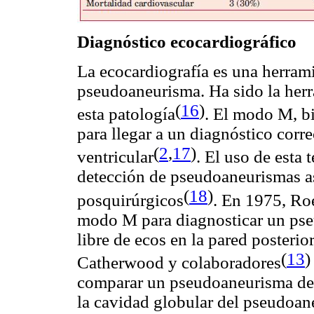
Diagnóstico ecocardiográfico
La ecocardiografía es una herrami
pseudoaneurisma. Ha sido la herr
(
16
)
esta patología
. El modo M, b
para llegar a un diagnóstico cor
(
2
,
17
)
ventricular
. El uso de esta
detección de pseudoaneurismas 
(
18
)
posquirúrgicos
. En 1975, Ro
modo M para diagnosticar un ps
libre de ecos en la pared posterio
(
13
)
Catherwood y colaboradores
comparar un pseudoaneurisma de
la cavidad globular del pseudoan