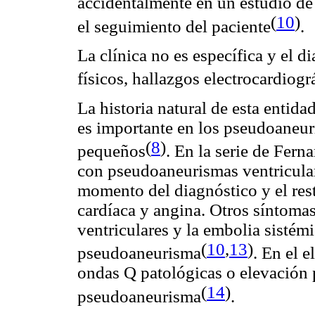
accidentalmente en un estudio de
(
10
)
el seguimiento del paciente
.
La clínica no es específica y el d
físicos, hallazgos electrocardiogr
La historia natural de esta entida
es importante en los pseudoaneuri
(
8
)
pequeños
. En la serie de Fern
con pseudoaneurismas ventricular
momento del diagnóstico y el rest
cardíaca y angina. Otros síntomas
ventriculares y la embolia sistém
(
10
,
13
)
pseudoaneurisma
. En el 
ondas Q patológicas o elevación p
(
14
)
pseudoaneurisma
.