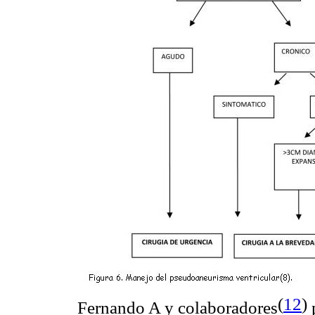
(
12
)
Fernando A y colaboradores
p