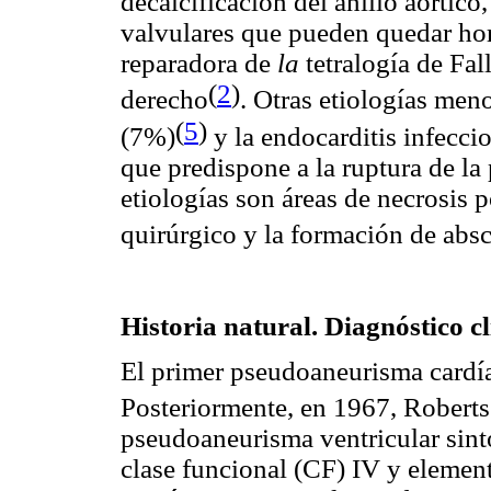
decalcificación del anillo aórtico,
valvulares que pueden quedar hora
reparadora de
la
tetralogía de Fal
(
2
)
derecho
. Otras etiologías men
(
5
)
(7%)
y la endocarditis infecci
que predispone a la ruptura de la 
etiologías son áreas de necrosis 
quirúrgico y la formación de abs
Historia natural. Diagnóstico c
El primer pseudoaneurisma cardía
Posteriormente, en 1967, Robert
pseudoaneurisma ventricular sint
clase funcional (CF) IV y elemen