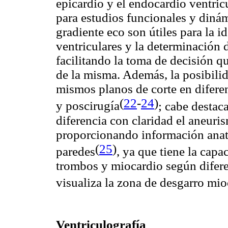
epicardio y el endocardio ventricu
para estudios funcionales y diná
gradiente eco son útiles para la 
ventriculares y la determinación d
facilitando la toma de decisión qu
de la misma. Además, la posibili
mismos planos de corte en difere
(
22
-
24
)
y poscirugía
;
cabe destaca
diferencia con claridad el aneur
proporcionando información ana
(
25
)
paredes
, ya que tiene la capa
trombos y miocardio según difere
visualiza la zona de desgarro mi
Ventric