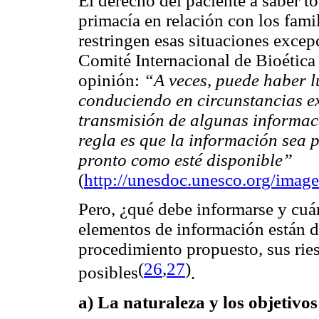
El derecho del paciente a saber t
primacía en relación con los fami
restringen esas situaciones excepc
Comité Internacional de Bioética
opinión:
“A veces, puede haber l
conduciendo en circunstancias ex
transmisión de algunas informaci
regla es que la información sea 
pronto como esté disponible”
(
http://unesdoc.unesco.org/ima
Pero, ¿qué debe informarse y cuá
elementos de información están da
procedimiento propuesto, sus ries
(
26
,
27
)
posibles
.
a) La naturaleza y los objetivo