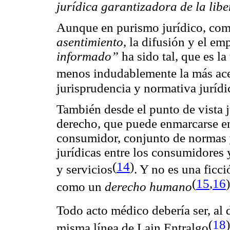
jurídica garantizadora de la libe
Aunque en purismo jurídico, com
asentimiento
, la difusión y el e
informado”
ha sido tal, que es l
menos indudablemente la más ac
jurisprudencia y normativa jurídi
También desde el punto de vista 
derecho, que puede enmarcarse e
consumidor, conjunto de normas y
jurídicas entre los consumidores 
(
14
)
y servicios
. Y no es una ficc
(
15
,
16
)
como un
derecho humano
Todo acto médico debería ser, al 
(
18
)
misma línea de Lain Entralgo