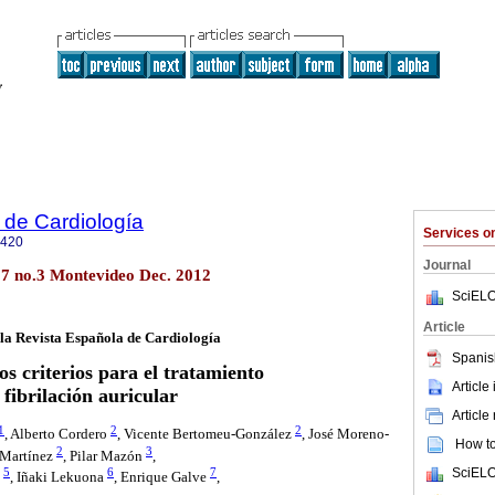
 de Cardiología
Services 
0420
Journal
27 no.3 Montevideo Dec. 2012
SciELO
Article
la Revista Española de Cardiología
Spanis
s criterios para el tratamiento
Article
 fibrilación auricular
Article
1
2
2
, Alberto Cordero
, Vicente Bertomeu-González
, José Moreno-
How to 
2
3
-Martínez
, Pilar Mazón
,
SciELO
5
6
7
n
, Iñaki Lekuona
, Enrique Galve
,