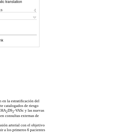
ic translation
ks
nk
 en la estratificación del
te catalogados de riesgo
 CHA
DS
-VASc y las nuevas
2
2
en consultas externas de
sión arterial con el objetivo
ir a los primeros 6 pacientes