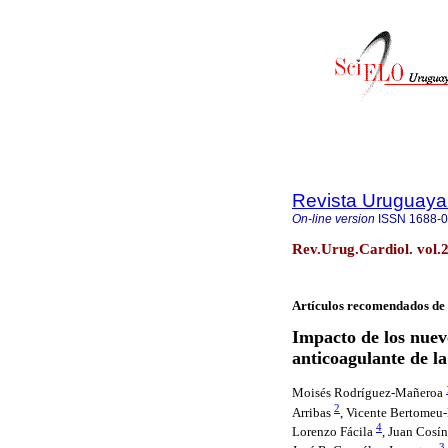
Revista Uruguaya
On-line version
ISSN
1688-
Rev.Urug.Cardiol. vol.
Artículos recomendados de 
Impacto de los nuevo
anticoagulante de la
Moisés Rodríguez-Mañeroa
2
Arribas
, Vicente Bertomeu
4
Lorenzo Fácila
, Juan Cosí
3