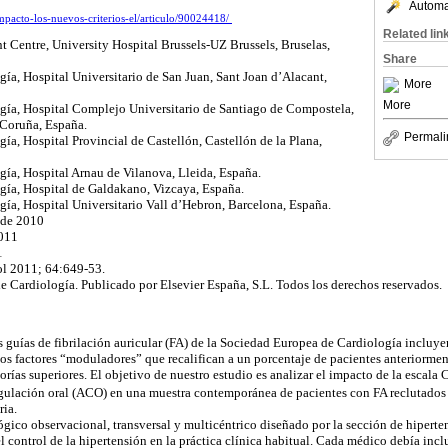
Automat
impacto-los-nuevos-criterios-el/articulo/90024418/
Related lin
Centre, University Hospital Brussels-UZ Brussels, Bruselas,
Share
ía, Hospital Universitario de San Juan, Sant Joan d’Alacant,
More
More
gía, Hospital Complejo Universitario de Santiago de Compostela,
 Coruña, España.
Permali
ía, Hospital Provincial de Castellón, Castellón de la Plana,
ía, Hospital Arnau de Vilanova, Lleida, España.
gía, Hospital de Galdakano, Vizcaya, España.
ía, Hospital Universitario Vall d’Hebron, Barcelona, España.
 de 2010
2011
1
ol 2011; 64:649-53.
 Cardiología. Publicado por Elsevier España, S.L. Todos los derechos reservados.
s guías de fibrilación auricular (FA) de la Sociedad Europea de Cardiología incluyen
 factores “moduladores” que recalifican a un porcentaje de pacientes anteriormen
rías superiores. El objetivo de nuestro estudio es analizar el impacto de la escala
ulación oral (ACO) en una muestra contemporánea de pacientes con FA reclutados 
ria.
ico observacional, transversal y multicéntrico diseñado por la sección de hiperten
l control de la hipertensión en la práctica clínica habitual. Cada médico debía inclu