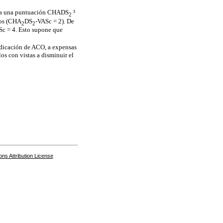
enía una puntuación CHADS
³
2
ños (CHA
DS
-VASc = 2). De
2
2
Sc = 4. Esto supone que
ndicación de ACO, a expensas
os con vistas a disminuir el
s Attribution License