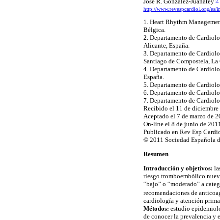
José R. González-Juanatey
http://www.revespcardiol.org/es/
1. Heart Rhythm Management 
Bélgica.
2. Departamento de Cardiolog
Alicante, España.
3. Departamento de Cardiolo
Santiago de Compostela, La
4. Departamento de Cardiolog
España.
5. Departamento de Cardiolog
6. Departamento de Cardiolo
7. Departamento de Cardiolog
Recibido el 11 de diciembre
Aceptado el 7 de marzo de 
On-line el 8 de junio de 201
Publicado en Rev Esp Cardi
© 2011 Sociedad Española de
Resumen
Introducción y objetivos:
la
riesgo tromboembólico nuevos
“bajo” o “moderado” a catego
recomendaciones de anticoag
cardiología y atención prima
Métodos:
estudio epidemiológ
de conocer la prevalencia y e