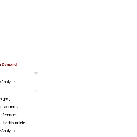
on Demand
 Analytics
h (pdf)
 in xml format
 references
cite this article
 Analytics