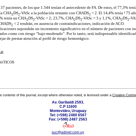
.137 pacientes, de los que 1.544 tenían el antecedente de FA. De estos, el 77,3% t
cala CHA
DS
-VASc a la población restante con CHADS
< 2. El 14,4% tenía ³ 75 a
2
2
2
,3% tenía un CHA
DS
-VASc = 2; 23,7%, CHA
DS
-VASc = 3 y 1,1%, CHA
DS
-VA
2
2
2
2
2
2
n CHADS
< 2 tendrán, en ausencia de contraindicaciones, indicación de ACO.
2
dicaciones supondrán un incremento significativo en el número de pacientes con i
ados como con riesgo “bajo-moderado”. Por lo tanto, será indispensable identificarl
jar de prestar atención al perfil de riesgo hemorrágico.
AR
óTICOS
the contents of this journal, except where otherwise noted, is licensed under a
Creative Common
Av. Garibaldi 2593.
C.P 11600
Montevideo, Uruguay
Tel: (+598) 2480 6567
Fax: (+598) 2487 2563
suc@adinet.com.uy