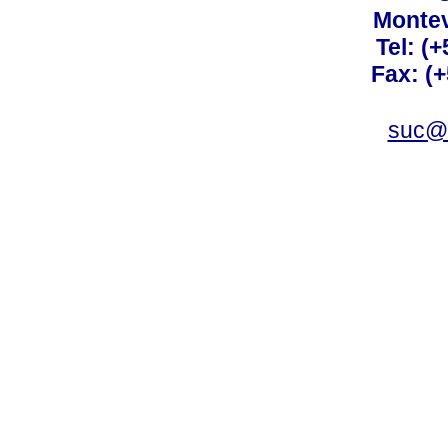
Montev
Tel: (
Fax: (
suc@a