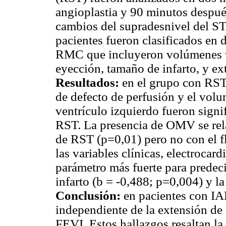
angioplastia y 90 minutos despué
cambios del supradesnivel del S
pacientes fueron clasificados en 
RMC que incluyeron volúmenes ve
eyección, tamaño de infarto, y ex
Resultados:
en el grupo con RST 
de defecto de perfusión y el volu
ventrículo izquierdo fueron sign
RST. La presencia de OMV se rela
de RST (p=0,01) pero no con el f
las variables clínicas, electrocar
parámetro más fuerte para predeci
infarto (b = -0,488; p=0,004) y l
Conclusión:
en pacientes con IA
independiente de la extensión de 
FEVI. Estos hallazgos resaltan la