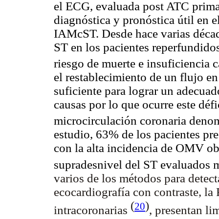
el ECG, evaluada post ATC prima
diagnóstica y pronóstica útil en 
IAMcST. Desde hace varias década
ST en los pacientes reperfundidos 
riesgo de muerte e insuficiencia 
el restablecimiento de un flujo en
suficiente para lograr un adecuad
causas por lo que ocurre este défic
microcirculación coronaria de
estudio, 63% de los pacientes p
con la alta incidencia de OMV o
supradesnivel del ST evaluado
varios de los métodos para detec
ecocardiografía con contraste, l
(
)
20
intracoronarias
, presentan li