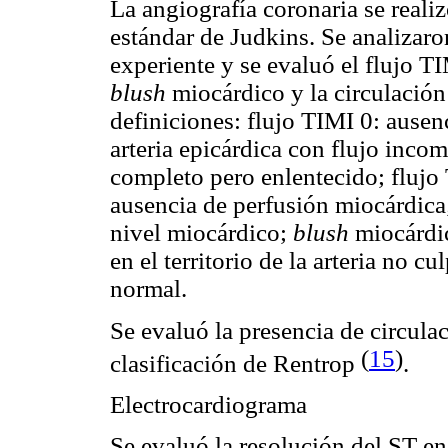
La angiografía coronaria se realiz
estándar de Judkins. Se analizar
experiente y se evaluó el flujo TI
blush
miocárdico y la circulación 
definiciones: flujo TIMI 0: ausenc
arteria epicárdica con flujo incom
completo pero enlentecido; flujo
ausencia de perfusión miocárdic
nivel miocárdico;
blush
miocárdic
en el territorio de la arteria no cu
normal.
Se evaluó la presencia de circulac
(
15
)
clasificación de Rentrop
.
Electrocardiograma
Se evaluó la resolución del ST e