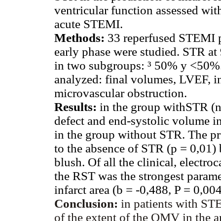
ventricular function assessed wi
acute STEMI.
Methods:
33 reperfused STEMI p
early phase were studied. STR at
in two subgroups: ³ 50% y <50%
analyzed: final volumes, LVEF, in
microvascular obstruction.
Results:
in the group withSTR (n =
defect and end-systolic volume i
in the group without STR. The pr
to the absence of STR (p = 0,01)
blush. Of all the clinical, electr
the RST was the strongest parame
infarct area (b = -0,488, P = 0,0
Conclusion:
in patients with ST
of the extent of the OMV in the a