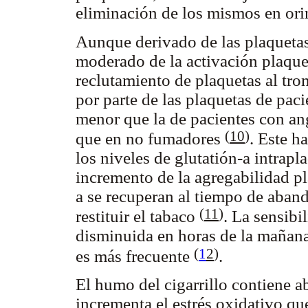
eliminación de los mismos en or
Aunque derivado de las plaquetas,
moderado de la activación plaquet
reclutamiento de plaquetas al tr
por parte de las plaquetas de pa
menor que la de pacientes con an
(
10
)
que en no fumadores
. Este h
los niveles de glutatión-a intrapl
incremento de la agregabilidad pl
a se recuperan al tiempo de abando
(
11
)
restituir el tabaco
. La sensibi
disminuida en horas de la mañana
(
1
2
)
es más frecuente
.
El humo del cigarrillo contiene ab
incrementa el estrés oxidativo q