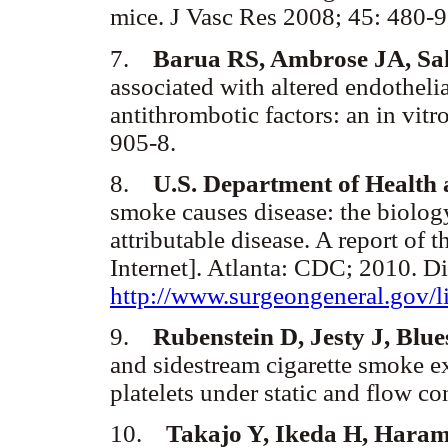
mice. J Vasc Res 2008; 45: 480-
7.
Barua RS, Ambrose JA, Sa
associated with altered endothelia
antithrombotic factors: an in vit
905-8.
8.
U.S. Department of Health
smoke causes disease: the biolog
attributable disease. A report of
Internet]. Atlanta: CDC; 2010. D
http://www.surgeongeneral.gov/l
9.
Rubenstein D, Jesty J, Blue
and sidestream cigarette smoke ext
platelets under static and flow c
10.
Takajo Y, Ikeda H, Haram