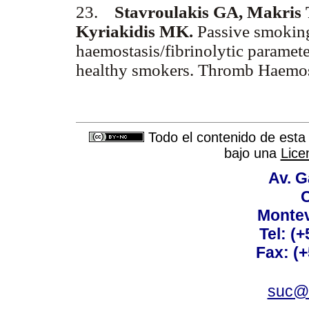
23.
Stavroulakis GA, Makris 
Kyriakidis MK.
Passive smoking
haemostasis/fibrinolytic paramet
healthy smokers. Thromb Haemo
Todo el contenido de esta 
bajo una
Lice
Av. G
C
Montev
Tel: (
Fax: (
suc@a