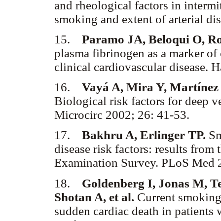
and rheological factors in intermi
smoking and extent of arterial d
15.
Paramo JA, Beloqui O, Ro
plasma fibrinogen as a marker of c
clinical cardiovascular disease.
16.
Vayá A, Mira Y, Martínez M
Biological risk factors for deep
Microcirc 2002; 26: 41-53.
17.
Bakhru A, Erlinger TP.
Sm
disease risk factors: results from
Examination Survey. PLoS Med
18.
Goldenberg I, Jonas M, T
Shotan A, et al.
Current smoking,
sudden cardiac death in patients 