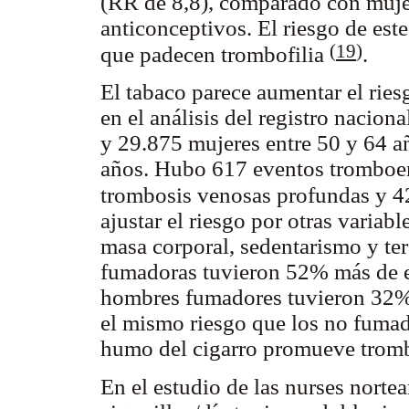
(RR de 8,8), comparado con muj
anticonceptivos. El riesgo de est
(
19
)
que padecen trombofilia
.
El tabaco parece aumentar el ri
en el análisis del registro naci
y 29.875 mujeres entre 50 y 64 a
años. Hubo 617 eventos tromboem
trombosis venosas profundas y 
ajustar el riesgo por otras varia
masa corporal, sedentarismo y te
fumadoras tuvieron 52% más de e
hombres fumadores tuvieron 32% 
el mismo riesgo que los no fumado
humo del cigarro promueve trom
En el estudio de las nurses norte