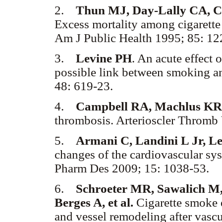
2.
Thun MJ, Day-Lally CA, C
Excess mortality among cigarette 
Am J Public Health 1995; 85: 1
3.
Levine PH
. An acute effect 
possible link between smoking an
48: 619-23.
4.
Campbell RA, Machlus KR
thrombosis. Arterioscler Thromb
5.
Armani C, Landini L Jr, Le
changes of the cardiovascular sy
Pharm Des 2009; 15: 1038-53.
6.
Schroeter MR, Sawalich M,
Berges A, et al.
Cigarette smoke 
and vessel remodeling after vascu