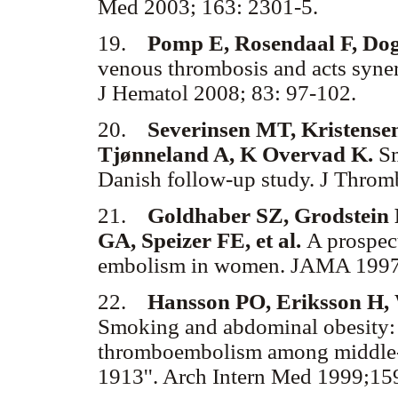
Med 2003; 163: 2301-5.
19.
Pomp E, Rosendaal F, Do
venous thrombosis and acts syner
J Hematol 2008; 83: 97-102.
20.
Severinsen MT, Kristensen
Tjønneland A, K Overvad K.
S
Danish follow-up study. J Thro
21.
Goldhaber SZ, Grodstein 
GA, Speizer FE, et al.
A prospect
embolism in women. JAMA 199
22.
Hansson PO, Eriksson H, 
Smoking and abdominal obesity: 
thromboembolism among middle-a
1913''. Arch Intern Med 1999;