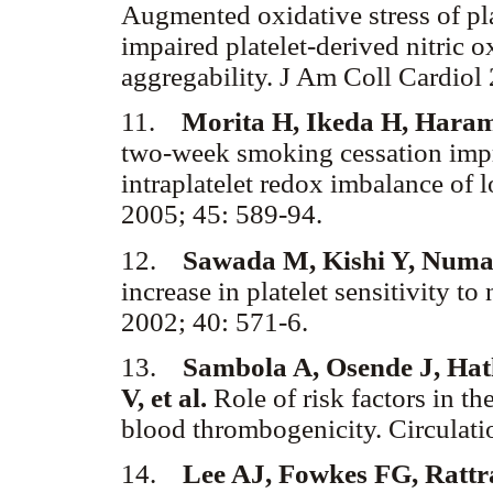
Augmented oxidative stress of pl
impaired platelet-derived nitric 
aggregability. J Am Coll Cardio
11.
Morita H, Ikeda H, Haram
two-week smoking cessation impr
intraplatelet redox imbalance of
2005; 45: 589-94.
12.
Sawada M, Kishi Y, Numa
increase in platelet sensitivity t
2002; 40: 571-6.
13.
Sambola A, Osende J, Hat
V, et al.
Role of risk factors in th
blood thrombogenicity. Circulat
14.
Lee AJ, Fowkes FG, Ratt