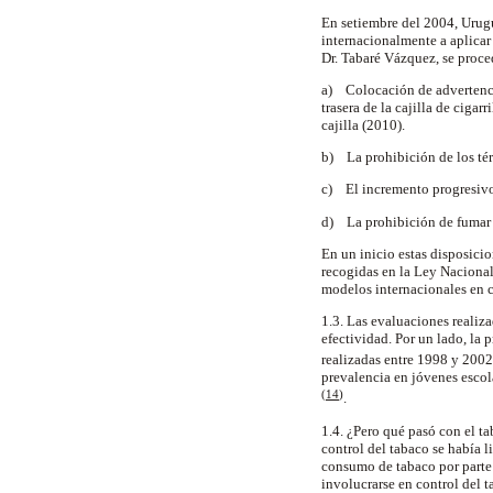
En setiembre del 2004, Urug
internacionalmente a aplicar
Dr. Tabaré Vázquez, se proce
a) Colocación de advertencias
trasera de la cajilla de ciga
cajilla (2010).
b) La prohibición de los tér
c) El incremento progresivo 
d) La prohibición de fumar e
En un inicio estas disposicio
recogidas en la Ley Naciona
modelos internacionales en c
1.3. Las evaluaciones realiz
efectividad. Por un lado, la
realizadas entre 1998 y 200
prevalencia en jóvenes esco
(
14
)
.
1.4. ¿Pero qué pasó con el t
control del tabaco se había 
consumo de tabaco por parte
involucrarse en control del