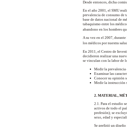
Desde entonces, dicha comisi
En el año 2001, el SMU real
prevalencia de consumo de ta
base de datos nacional de mé
tabaquismo entre los médicos
abandono en los hombres qu
A su vez en el 2007, durante
los médicos por nuestra salu
En 2011, el Centro de Inves
decidieron realizar una nuev
se vinculan con la labor de l
Medir la prevalencia
Examinar las caracter
Conocer su opinión so
Medir la instrucción 
2. MATERIAL, MÉ
2.1. Para el estudio 
activos de todo el pa
profesión); se excluy
sexo, edad y especia
Se prefirió un diseño