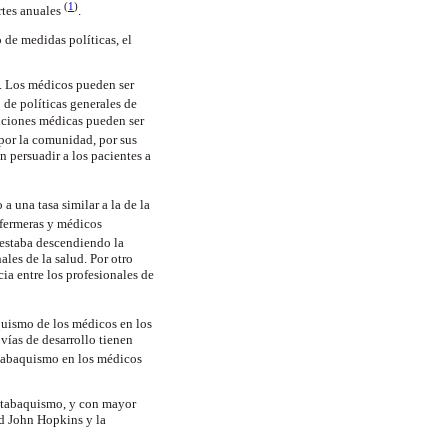
(
1
)
rtes anuales
.
de medidas políticas, el
o. Los médicos pueden ser
o de políticas generales de
enciones médicas pueden ser
por la comunidad, por sus
 persuadir a los pacientes a
 una tasa similar a la de la
nfermeras y médicos
 estaba descendiendo la
les de la salud. Por otro
cia entre los profesionales de
quismo de los médicos en los
vías de desarrollo tienen
e tabaquismo en los médicos
e tabaquismo, y con mayor
ad John Hopkins y la