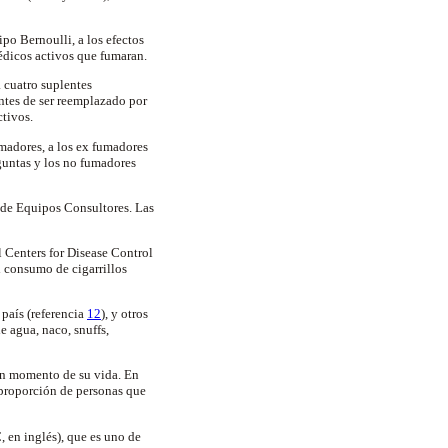
po Bernoulli, a los efectos
médicos activos que fumaran.
 cuatro suplentes
ntes de ser reemplazado por
ctivos.
umadores, a los ex fumadores
guntas y los no fumadores
a de Equipos Consultores. Las
l Centers for Disease Control
 consumo de cigarrillos
país (referencia
12
), y otros
e agua, naco, snuffs,
ún momento de su vida. En
a proporción de personas que
, en inglés), que es uno de