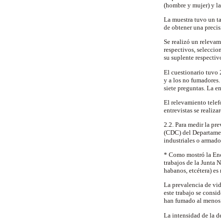
(hombre y mujer) y la
La muestra tuvo un ta
de obtener una preci
Se realizó un relevam
respectivos, seleccio
su suplente respectiv
El cuestionario tuvo 
y a los no fumadores
siete preguntas. La e
El relevamiento telef
entrevistas se realiza
2.2. Para medir la pr
(CDC) del Departamen
industriales o armad
* Como mostró la Enc
trabajos de la Junta 
habanos, etcétera) e
La prevalencia de vi
este trabajo se consi
han fumado al menos u
La intensidad de la d