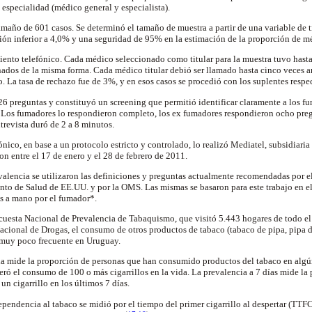
 especialidad (médico general y especialista).
maño de 601 casos. Se determinó el tamaño de muestra a partir de una variable de ti
sión inferior a 4,0% y una seguridad de 95% en la estimación de la proporción de 
iento telefónico. Cada médico seleccionado como titular para la muestra tuvo hasta
nados de la misma forma. Cada médico titular debió ser llamado hasta cinco veces a
o. La tasa de rechazo fue de 3%, y en esos casos se procedió con los suplentes respe
26 preguntas y constituyó un screening que permitió identificar claramente a los f
. Los fumadores lo respondieron completo, los ex fumadores respondieron ocho pre
ntrevista duró de 2 a 8 minutos.
ónico, en base a un protocolo estricto y controlado, lo realizó Mediatel, subsidiari
ron entre el 17 de enero y el 28 de febrero de 2011.
evalencia se utilizaron las definiciones y preguntas actualmente recomendadas por e
to de Salud de EE.UU. y por la OMS. Las mismas se basaron para este trabajo en el
os a mano por el fumador*.
uesta Nacional de Prevalencia de Tabaquismo, que visitó 5.443 hogares de todo el 
Nacional de
Drogas, el consumo de otros productos de tabaco (tabaco de pipa, pipa d
s muy poco frecuente en Uruguay.
da mide la proporción de personas que han consumido productos del tabaco en alg
deró el consumo de 100 o más cigarrillos en la vida. La prevalencia a 7 días mide l
n cigarrillo en los últimos 7 días.
ependencia al tabaco se midió por el tiempo del primer cigarrillo al despertar (TTFC