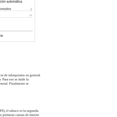
ción automática
cionados
nk
encia de tabaquismo en general
. Para eso se mide la
eneral. Finalmente se
S), el tabaco es la segunda
cho primeras causas de muerte