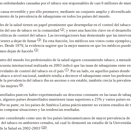
as enfermedades causadas por el tabaco son responsables de casi 6 millones de mue
ausa reversible y por ello promueve, mediante un conjunto amplio y diversificado 
imiento de la prevalencia de tabaquismo en todos los países del mundo.
nales de la salud tienen un papel prominente que desempeñar en el control del tabac
(
2
)
ión del uso de tabaco en la comunidad
, y tener una función clave en el desarroll
 políticas de control del tabaco. Las investigaciones han demostrado que las interv
(
3
)
cientes a dejar de fumar
. En esta función, los médicos son vistos como ejemplos 
les. Desde 1976, la evidencia sugiere que la mejor manera en que los médicos pueden
(
5
)
ismos dejan de hacerlo
.
artes del mundo los profesionales de la salud siguen consumiendo tabaco, a menudo a
ncuesta internacional realizada en 2003 indicó que las tasas de tabaquismo entre e
(
7
)
tividades de control del tabaco en el país
. Por un lado, en aquellos países donde
abaco a nivel nacional, también tendía a decrecer el tabaquismo entre los profesiona
e la prevalencia del tabaco iba en ascenso o era estable, también crecía la prevalen
(
8
)
 las mujeres
.
arrollados parecen haber experimentado un descenso constante en las tasas de taba
, algunos países desarrollados mantienen tasas superiores a 25% y varios países en 
. Por su parte, en los países de América Latina prácticamente no existen estudios d
a comparar situaciones y las tendencias reseñadas.
ente considerado como uno de los países latinoamericanos de mayor prevalencia d
del tabaco en ambientes cerrados, tal cual lo demostró un estudio de la Universid
(
10
)
de la Salud en 2002-2003
.