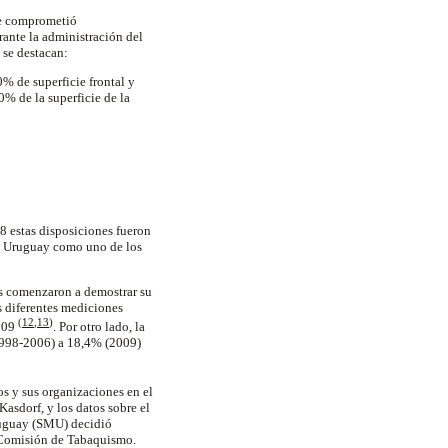
se comprometió
ante la administración del
, se destacan:
0% de superficie frontal y
0% de la superficie de la
08 estas disposiciones fueron
 a Uruguay como uno de los
as comenzaron a demostrar su
s diferentes mediciones
(
12
,
13
)
2009
. Por otro lado, la
1998-2006) a 18,4% (2009)
os y sus organizaciones en el
asdorf, y los datos sobre el
Uruguay (SMU) decidió
a Comisión de Tabaquismo.