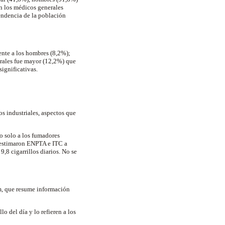
en los médicos generales
tendencia de la población
rente a los hombres (8,2%);
erales fue mayor (12,2%) que
significativas.
os industriales, aspectos que
o solo a los fumadores
ue estimaron ENPTA e ITC a
,8 cigarrillos diarios. No se
m, que resume información
o del día y lo refieren a los