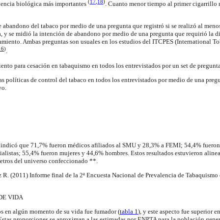
(
17
,
18
)
dencia biológica más importantes
. Cuanto menor tiempo al primer cigarrill
e abandono del tabaco por medio de una pregunta que registró si se realizó al meno
ta, y se midió la intención de abandono por medio de una pregunta que requirió la 
amiento. Ambas preguntas son usuales en los estudios del ITCPES (International To
16
)
.
ento para cesación en tabaquismo en todos los entrevistados por un set de pregunta
as políticas de control del tabaco en todos los entrevistados por medio de una preg
yo.
l indicó que 71,7% fueron médicos afiliados al SMU y 28,3% a FEMI; 54,4% fueron 
ialistas; 55,4% fueron mujeres y 44,6% hombres. Estos resultados estuvieron aline
metros del universo confeccionado **.
R. (2011) Informe final de la 2ª Encuesta Nacional de Prevalencia de Tabaquismo
 DE VIDA
s en algún momento de su vida fue fumador (
tabla 1
), y este aspecto fue superior 
 Estas proporciones se aproximan a las estimadas por ENPTA para la población gene