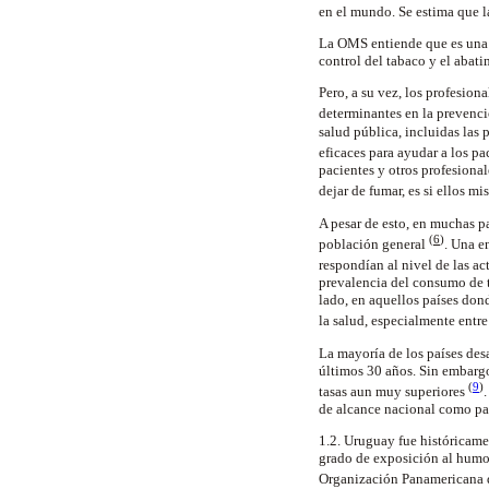
en el mundo. Se estima que l
La OMS entiende que es una c
control del tabaco y el abat
Pero, a su vez, los profesio
determinantes en la prevenc
salud pública, incluidas las
eficaces para ayudar a los pa
pacientes y otros profesiona
dejar de fumar, es si ellos m
A pesar de esto, en muchas p
(
6
)
población general
. Una e
respondían al nivel de las ac
prevalencia del consumo de t
lado, en aquellos países dond
la salud, especialmente entre
La mayoría de los países des
últimos 30 años. Sin embargo
(
9
)
tasas aun muy superiores
de alcance nacional como par
1.2. Uruguay fue históricam
grado de exposición al humo 
Organización Panamericana 