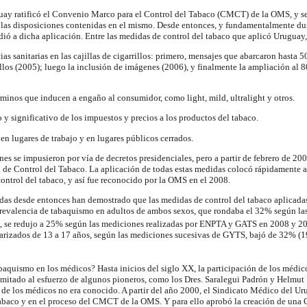
uay ratificó el Convenio Marco para el Control del Tabaco (CMCT) de la OMS, y 
 las disposiciones contenidas en el mismo. Desde entonces, y fundamentalmente dur
dió a dicha aplicación. Entre las medidas de control del tabaco que aplicó Uruguay
 sanitarias en las cajillas de cigarrillos: primero, mensajes que abarcaron hasta 5
rrillos (2005); luego la inclusión de imágenes (2006), y finalmente la ampliación al 8
minos que inducen a engaño al consumidor, como light, mild, ultralight y otros.
y significativo de los impuestos y precios a los productos del tabaco.
n lugares de trabajo y en lugares públicos cerrados.
nes se impusieron por vía de decretos presidenciales, pero a partir de febrero de 20
l de Control del Tabaco. La aplicación de todas estas medidas colocó rápidamente
ontrol del tabaco, y así fue reconocido por la OMS en el 2008.
adas desde entonces han demostrado que las medidas de control del tabaco aplicad
 prevalencia de tabaquismo en adultos de ambos sexos, que rondaba el 32% según la
2, se redujo a 25% según las mediciones realizadas por ENPTA y GATS en 2008 y 
larizados de 13 a 17 años, según las mediciones sucesivas de GYTS, bajó de 32% (
abaquismo en los médicos? Hasta inicios del siglo XX, la participación de los médic
limitado al esfuerzo de algunos pioneros, como los Dres. Saralegui Padrón y Helmut K
 de los médicos no era conocido. A partir del año 2000, el Sindicato Médico del 
 tabaco y en el proceso del CMCT de la OMS. Y para ello aprobó la creación de un