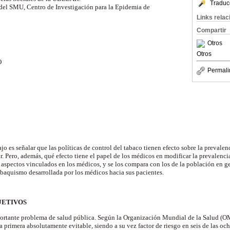
Traduc
el SMU, Centro de Investigación para la Epidemia de
)
Links rela
Compartir
Otros
Otros
O
Permali
ajo es señalar que las políticas de control del tabaco tienen efecto sobre la preval
r. Pero, además, qué efecto tiene el papel de los médicos en modificar la prevalencia
aspectos vinculados en los médicos, y se los compara con los de la población en g
abaquismo desarrollada por los médicos hacia sus pacientes.
BJETIVOS
ortante problema de salud pública. Según la Organización Mundial de la Salud (OM
a primera absolutamente evitable, siendo a su vez factor de riesgo en seis de las o