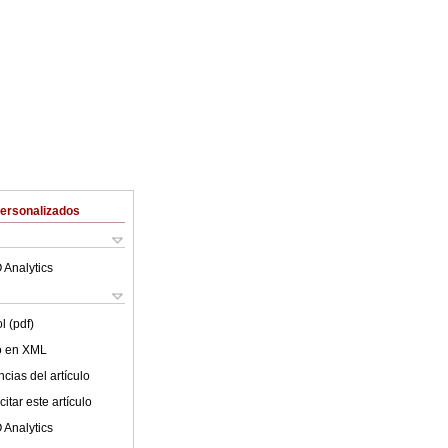
Personalizados
 Analytics
l (pdf)
lo en XML
cias del artículo
itar este artículo
 Analytics