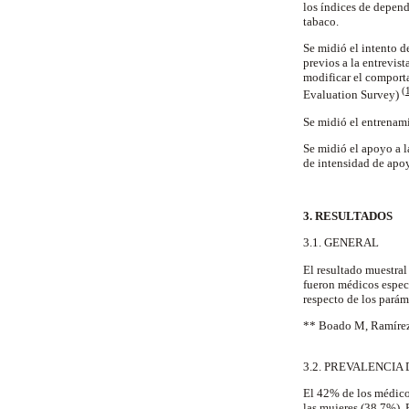
los índices de depen
tabaco.
Se midió el intento d
previos a la entrevis
modificar el comport
(
Evaluation Survey)
Se midió el entrenami
Se midió el apoyo a l
de intensidad de apo
3. RESULTADOS
3.1. GENERAL
El resultado muestra
fueron médicos espec
respecto de los pará
** Boado M, Ramírez 
3.2. PREVALENCIA
El 42% de los médico
las mujeres (38,7%).