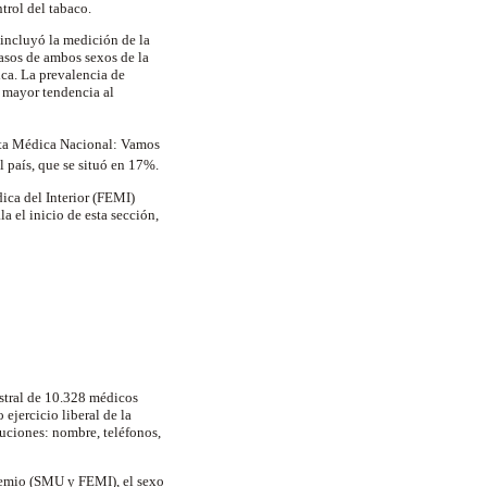
trol del tabaco.
incluyó la medición de la
asos de ambos sexos de la
ca. La prevalencia de
a mayor tendencia al
esta Médica Nacional: Vamos
l país, que se situó en 17%.
ica del Interior (FEMI)
a el inicio de esta sección,
estral de 10.328 médicos
ejercicio liberal de la
ituciones: nombre, teléfonos,
gremio (SMU y FEMI), el sexo