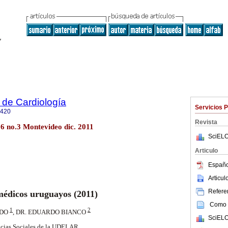
 de Cardiología
Servicios 
0420
Revista
26 no.3 Montevideo dic. 2011
SciELO
Articulo
Españo
Articu
Referen
médicos uruguayos (2011)
Como c
1
2
ADO
, DR. EDUARDO BIANCO
SciELO
encias Sociales de la UDELAR.