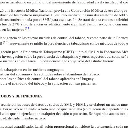
ón se transformó en un motor del movimiento de la sociedad civil vinculado al con
izó una Encuesta Médica Nacional, previa a la Convención Médica de ese año, que 
baco de los médicos uruguayos. El estudio implicó una muestra aleatoria de 600 c
dicos confeccionada por el SMU para esa ocasión. Se trató de una encuesta telefóni
 fue de 27%, sin diferencias estadísticamente significativas por sexo; pero con un
(
11
)
e en las mujeres
.
 la vigencia de las nuevas medidas de control del tabaco, y como parte de la Encu
(
15
)
d!
, nuevamente se midió la prevalencia de tabaquismo en los médicos de todo e
tigación para la Epidemia de Tabaquismo (CIET), junto al SMU y la Federación Méd
a investigación sobre la prevalencia de tabaquismo y otros aspectos que, como señal
os médicos en esta tarea. En consecuencia los objetivos del estudio fueron:
 de tabaquismo en los médicos uruguayos.
ísticas del consumo y las actitudes sobre el abandono del tabaco.
bre las políticas de control del tabaco aplicadas en Uruguay.
sobre el abandono del tabaco y la aplicación con sus pacientes.
TODOS Y DEFINICIONES
se reunieron las bases de datos de socios de SMU y FEMI, y se elaboró un marco mu
ís. Por activo se entendió a todo médico que trabajaba (en relación de dependencia o 
ó a los que no ejercían por cualquier decisión o por retiro. Se requirió a ambas inst
lidad, de cada miembro activo.
 muestral estratificado. La afijación proporcional consideró la pertenencia a cada 