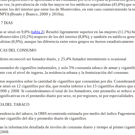
su vez, la prevalencia de vida fue mayor en los médicos especialistas (45,6%) que 
entre los del interior que entre los de Montevideo, en este caso contraviniendo la 
ENPTA (Boado y Bianco, 2009 y 2010a).
 7 DíAS
as se situó en 9,8% (
tabla 2
). Resultó ligeramente superior en las mujeres (11,1%) f
 Montevideo (10,2%) respecto de los del interior (8,8%), y también en médicos gen
alistas (6,9%); aunque las diferencia entre estos grupos no fueron estadísticamente 
TICAS DEL CONSUMO
dores reconoció ser fumador diario, y 25,4% fumador intermitente u ocasional.
sumidor de cigarrillos industriales, y solo 5% consumía tabaco de armar y cigarrill
nte con el nivel de ingreso, la residencia urbana y la feminización del consumo.
ron requeridos sobre la cantidad de cigarrillos que consumían por día. Considerand
e situó en 12 cigarrillos por día, que resulta inferior a los 15 cigarrillos diarios q
2006 y 2008. Si consideráramos el total de los fumadores, este promedio se reduce a 9
ignificativas en el promedio diario por sexo, ni por regiones, ni por especialidades.
CIA DEL TABACO
pendencia del tabaco, la OMS recomienda estimarla por medio del índice Fagerstro
mer cigarrillo del día y promedio diario de cigarrillos.
n la información detallada de niveles de consumo diario y tiempo al primer cigarrill
 2008.