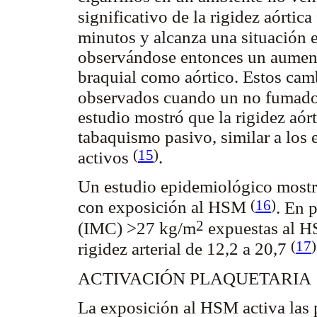
significativo de la rigidez aórtica
minutos y alcanza una situación 
observándose entonces un aumento 
braquial como aórtico. Estos ca
observados cuando un no fumador
estudio mostró que la rigidez aór
tabaquismo pasivo, similar a los
(
15
)
activos
.
Un estudio epidemiológico mostró
(
16
)
con exposición al HSM
. En 
2
(IMC) >27 kg/m
expuestas al H
(
17
)
rigidez arterial de 12,2 a 20,7
ACTIVACIÓN PLAQUETARIA
La exposición al HSM activa las 