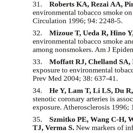
31.
Roberts KA, Rezai AA, Pi
environmental tobacco smoke on 
Circulation 1996; 94: 2248-5.
32.
Mizoue T, Ueda R, Hino Y
environmental tobacco smoke and 
among nonsmokers. Am J Epidem
33.
Moffatt RJ, Chelland SA,
exposure to environmental tob
Prev Med 2004; 38: 637-41.
34.
He Y, Lam T, Li LS, Du R, 
stenotic coronary arteries is ass
exposure. Atherosclerosis 1996;
35.
Szmitko PE, Wang C-H, W
TJ, Verma S.
New markers of inf