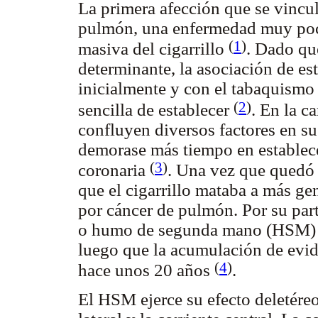
La primera afección que se vincu
pulmón, una enfermedad muy poco
(
1
)
masiva del cigarrillo
. Dado qu
determinante, la asociación de es
inicialmente y con el tabaquismo
(
2
)
sencilla de establecer
. En la c
confluyen diversos factores en su
demorase más tiempo en establec
(
3
)
coronaria
. Una vez que quedó 
que el cigarrillo mataba a más g
por cáncer de pulmón. Por su part
o humo de segunda mano (HSM) y 
luego que la acumulación de evide
(
4
)
hace unos 20 años
.
El HSM ejerce su efecto deletére