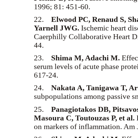
1996; 81: 451-60.
22.
Elwood PC, Renaud S, Sh
Yarnell JWG.
Ischemic heart dis
Caerphilly Collaborative Heart D
44.
23.
Shima M, Adachi M.
Effec
serum levels of acute phase prot
617-24.
24.
Nakata A, Tanigawa T, Ara
subpopulations among passive 
25.
Panagiotakos DB, Pitsavo
Masoura C, Toutouzas P, et al.
E
on markers of inflammation. Am