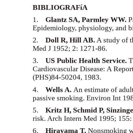
BIBLIOGRAFíA
1.
Glantz SA, Parmley WW.
Pa
Epidemiology, physiology, and b
2.
Doll R, Hill AB.
A study of t
Med J 1952; 2: 1271-86.
3.
US Public Health Service.
T
Cardiovascular Disease: A Repor
(PHS)84-50204, 1983.
4.
Wells A.
An estimate of adult
passive smoking. Environ Int 19
5.
Kritz H, Schmid P, Sinzinge
risk. Arch Intern Med 1995; 155
6.
Hirayama T.
Nonsmoking wiv