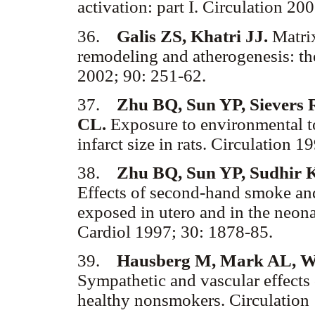
activation: part I. Circulation 2
36.
Galis ZS, Khatri JJ.
Matri
remodeling and atherogenesis: the
2002; 90: 251-62.
37.
Zhu BQ, Sun YP, Sievers
CL.
Exposure to environmental 
infarct size in rats. Circulation
38.
Zhu BQ, Sun YP, Sudhir K,
Effects of second-hand smoke and
exposed in utero and in the neona
Cardiol 1997; 30: 1878-85.
39.
Hausberg M, Mark AL, W
Sympathetic and vascular effects
healthy nonsmokers. Circulation