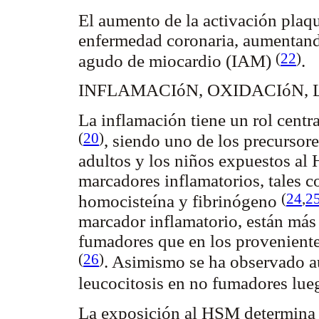
El aumento de la activación plaqu
enfermedad coronaria, aumentand
(
22
)
agudo de miocardio (IAM)
.
INFLAMACIóN, OXIDACIóN, 
La inflamación tiene un rol centra
(
20
)
, siendo uno de los precursore
adultos y los niños expuestos al
marcadores inflamatorios, tales c
(
24
,
2
homocisteína y fibrinógeno
marcador inflamatorio, están más
fumadores que en los provenient
(
26
)
. Asimismo se ha observado au
leucocitosis en no fumadores lue
La exposición al HSM determina 