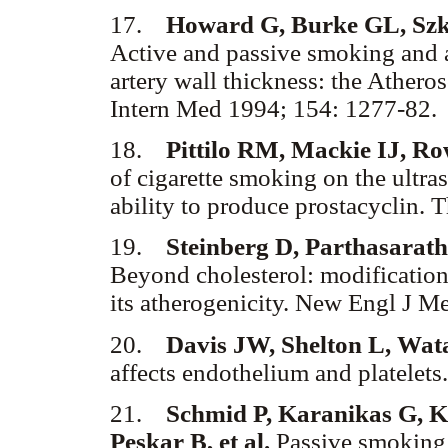
17.
Howard G, Burke GL, Szklo
Active and passive smoking and a
artery wall thickness: the Ather
Intern Med 1994; 154: 1277-82
18.
Pittilo RM, Mackie IJ, R
of cigarette smoking on the ultrast
ability to produce prostacyclin
19.
Steinberg D, Parthasarat
Beyond cholesterol: modifications
its atherogenicity. New Engl J 
20.
Davis JW, Shelton L, Wata
affects endothelium and platelet
21.
Schmid P, Karanikas G, Kr
Peskar B, et al.
Passive smoking