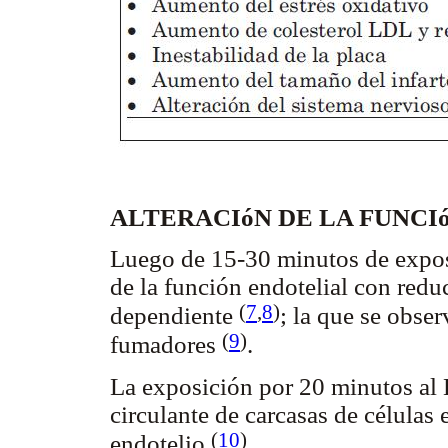
ALTERACIóN DE LA FUNC
Luego de 15-30 minutos de expos
de la función endotelial con redu
(
7
,
8
)
dependiente
; la que se obse
(
9
)
fumadores
.
La exposición por 20 minutos al
circulante de carcasas de células 
(
10
)
endotelio
.