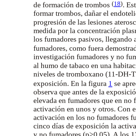
(
18
)
de formación de trombos
. Es
formar trombos, dañar el endotelio
progresión de las lesiones ateros
medida por la concentración pla
los fumadores pasivos, llegando a
fumadores, como fuera demostrad
investigación fumadores y no fu
al humo de tabaco en una habitac
niveles de tromboxano (11-DH-
exposición. En la figura
1
se apre
observa que antes de la exposició
elevada en fumadores que en no 
activación en unos y otros. Con el
activación en los no fumadores f
cinco días de exposición la activ
y no fumadores (p>0,05). A los 1