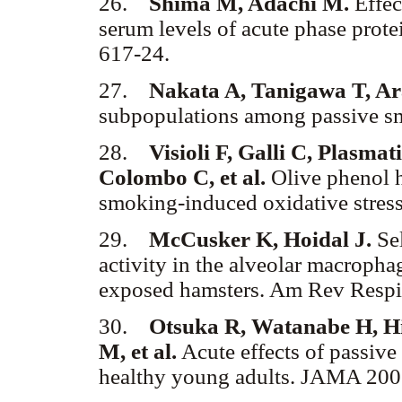
26.
Shima M, Adachi M.
Effe
serum levels of acute phase prot
617-24.
27.
Nakata A, Tanigawa T, Ara
subpopulations among passive 
28.
Visioli F, Galli C, Plasma
Colombo C, et al.
Olive phenol 
smoking-induced oxidative stres
29.
McCusker K, Hoidal J.
Se
activity in the alveolar macroph
exposed hamsters. Am Rev Respi
30.
Otsuka R, Watanabe H, Hi
M, et al.
Acute effects of passive
healthy young adults. JAMA 200