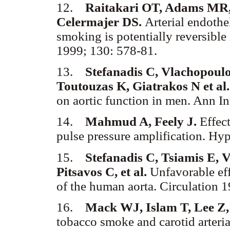
12.
Raitakari OT, Adams MR,
Celermajer DS.
Arterial endothe
smoking is potentially reversibl
1999; 130: 578-81.
13.
Stefanadis C, Vlachopoul
Toutouzas K, Giatrakos N et al.
on aortic function in men. Ann 
14.
Mahmud A, Feely J.
Effect
pulse pressure amplification. Hy
15.
Stefanadis C, Tsiamis E, 
Pitsavos C, et al.
Unfavorable eff
of the human aorta. Circulation 
16.
Mack WJ, Islam T, Lee Z,
tobacco smoke and carotid arteri