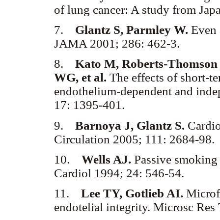
of lung cancer: A study from Ja
7.
Glantz S, Parmley W.
Even a
JAMA 2001; 286: 462-3.
8.
Kato M, Roberts-Thomson P
WG, et al.
The effects of short-
endothelium-dependent and indep
17: 1395-401.
9.
Barnoya J, Glantz S.
Cardio
Circulation 2005; 111: 2684-98
10.
Wells AJ.
Passive smoking a
Cardiol 1994; 24: 546-54.
11.
Lee TY, Gotlieb AI.
Microf
endotelial integrity. Microsc Re