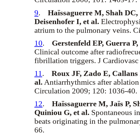
9
.
Haïssaguerre M, Shah DC, 
Deisenhofer I, et al.
Electrophysi
atrium to the pulmonary veins. C
10
.
Gerstenfeld EP, Guerra P,
Clinical outcome after radiofrecue
fibrillation triggers. J Cardiova
11
.
Roux JF, Zado E, Callans 
al.
Antiarrhythmics after ablation o
Circulation 2009; 120: 1036-40
12
.
Haïssaguerre M, Jaïs P, 
Quiniou G, et al.
Spontaneous init
beats originating in the pulmona
66.