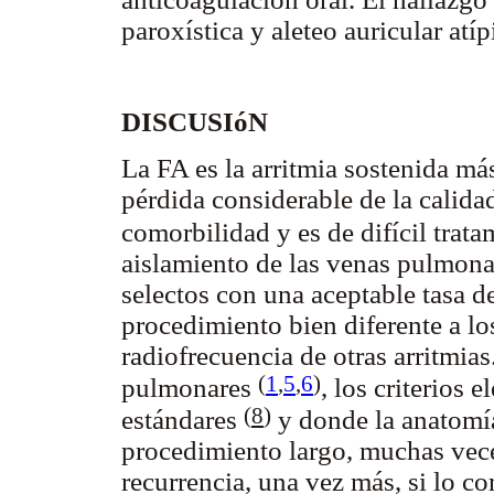
paroxística y aleteo auricular atí
DISCUSIóN
La FA es la arritmia sostenida 
pérdida considerable de la calida
comorbilidad y es de difícil trat
aislamiento de las venas pulmona
selectos con una aceptable tasa d
procedimiento bien diferente a l
radiofrecuencia de otras arritmias
(
1
,
5
,
6
)
pulmonares
,
los criterios e
(
8
)
estándares
y donde la anatomí
procedimiento largo, muchas veces
recurrencia, una vez más, si lo c