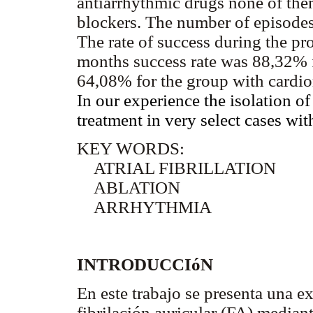
antiarrhythmic drugs none of the
blockers. The number of episodes
The rate of success during the p
months success rate was 88,32% f
64,08% for the group with card
In our experience the isolation of
treatment in very select cases wit
KEY WORDS:
ATRIAL FIBRILLATION
ABLATION
ARRHYTHMIA
INTRODUCCIóN
En este trabajo se presenta una ex
fibrilación auricular (FA) median