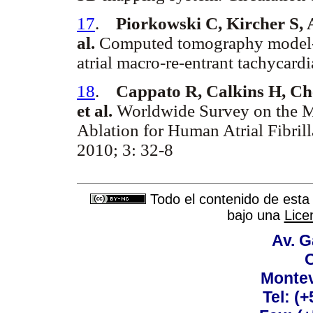
17
.
Piorkowski C, Kircher S, 
al.
Computed tomography model-bas
atrial macro-re-entrant tachycar
18
.
Cappato R, Calkins H, Ch
et al.
Worldwide Survey on the Me
Ablation for Human Atrial Fibril
2010; 3: 32-8
Todo el contenido de esta 
bajo una
Lice
Av. G
C
Montev
Tel: (