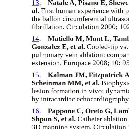
13
.
Natale A, Pisano E, Shewch
al.
First human experience with p
the ballon circumferential ultraso
fibrillation. Circulation 2000; 
14
.
Matiello M, Mont L, Tamb
Gonzalez E, et al.
Cooled-tip vs. 
pulmonary vein ablation: comparis
extension. Europace 2008; 10: 
15
.
Kalman JM, Fitzpatrick A
Scheinman MM, et al.
Biophysic
lesion formation in vivo: dynamic
by intracardiac echocardiograph
16
.
Pappone C, Oreto G, Lamb
Shpun S, et al.
Catheter ablation 
3D mapping system. Circulation