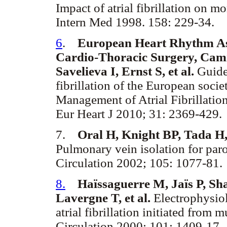
Impact of atrial fibrillation on mo
Intern Med 1998. 158: 229-34.
6
.
European Heart Rhythm Ass
Cardio-Thoracic Surgery, Camm
Savelieva I, Ernst S, et al.
Guidel
fibrillation of the European socie
Management of Atrial Fibrillatio
Eur Heart J 2010; 31: 2369-429.
7.
Oral H, Knight BP, Tada H,
Pulmonary vein isolation for parox
Circulation 2002; 105: 1077-81
8.
Haïssaguerre M, Jaïs P, Sh
Lavergne T, et al.
Electrophysiolo
atrial fibrillation initiated from
Circulation 2000; 101: 1409-17