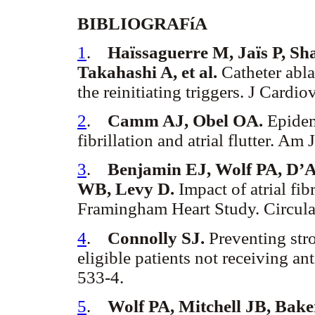
BIBLIOGRAFíA
1
.
Haïssaguerre M, Jaïs P, Sh
Takahashi A, et al.
Catheter ablat
the reinitiating triggers. J Card
2
.
Camm AJ, Obel OA.
Epidem
fibrillation and atrial flutter. A
3
.
Benjamin EJ, Wolf PA, D’A
WB, Levy D.
Impact of atrial fibr
Framingham Heart Study. Circula
4
.
Connolly SJ.
Preventing stro
eligible patients not receiving 
533-4.
5
.
Wolf PA, Mitchell JB, Bak