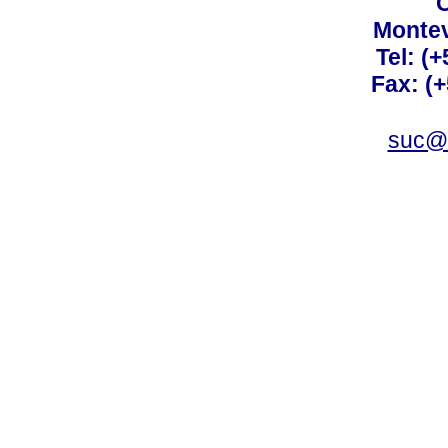
C
Montev
Tel: (
Fax: (
suc@a