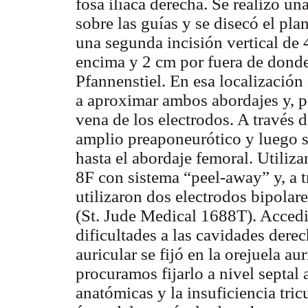
fosa ilíaca derecha. Se realizó un
sobre las guías y se disecó el pla
una segunda incisión vertical de 
encima y 2 cm por fuera de donde 
Pfannenstiel. En esa localización
a aproximar ambos abordajes y, po
vena de los electrodos. A través d
amplio preaponeurótico y luego se
hasta el abordaje femoral. Utiliz
8F con sistema “peel-away” y, a tr
utilizaron dos electrodos bipolar
(St. Jude Medical 1688T). Accedie
dificultades a las cavidades derec
auricular se fijó en la orejuela au
procuramos fijarlo a nivel septal a
anatómicas y la insuficiencia tric