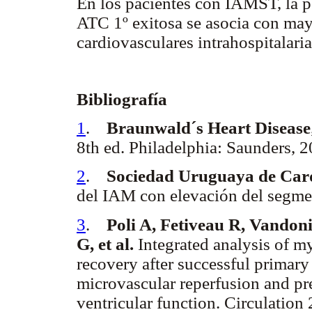
En los pacientes con IAMST, la pe
ATC 1º exitosa se asocia con may
cardiovasculares intrahospitalaria
Bibliografía
1
.
Braunwald´s Heart Disease
8th ed. Philadelphia: Saunders, 
2
.
Sociedad Uruguaya de Card
del IAM con elevación del segme
3
.
Poli A, Fetiveau R, Vandon
G, et al.
Integrated analysis of m
recovery after successful primary
microvascular reperfusion and pred
ventricular function. Circulation