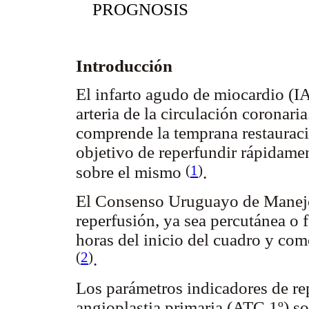
PROGNOSIS
Introducción
El infarto agudo de miocardio (I
arteria de la circulación coronari
comprende la temprana restauració
objetivo de reperfundir rápidame
(
1
)
sobre el mismo
.
El Consenso Uruguayo de Manejo
reperfusión, ya sea percutánea o 
horas del inicio del cuadro y co
(
2
)
.
Los parámetros indicadores de re
angioplastia primaria (ATC 1º) so