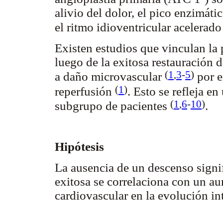
alivio del dolor, el pico enzimáti
el ritmo idioventricular acelera
Existen estudios que vinculan la 
luego de la exitosa restauración 
(
1
,
3
-
5
)
a daño microvascular
por e
(
1
)
reperfusión
. Esto se refleja 
(
1
,
6
-
10
)
subgrupo de pacientes
.
Hipótesis
La ausencia de un descenso signi
exitosa se correlaciona con un a
cardiovascular en la evolución int