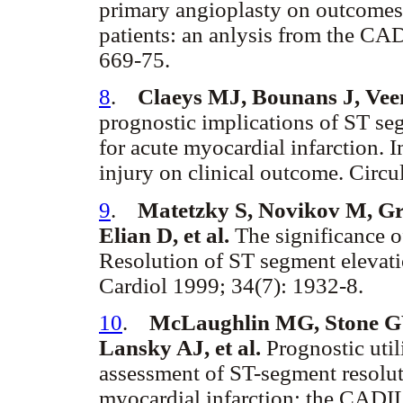
primary angioplasty on outcomes a
patients: an anlysis from the C
669-75.
8
.
Claeys MJ, Bounans J, Veen
prognostic implications of ST se
for acute myocardial infarction. 
injury on clinical outcome. Circu
9
.
Matetzky S, Novikov M, Gr
Elian D, et al.
The significance of
Resolution of ST segment elevat
Cardiol 1999; 34(7): 1932-8.
10
.
McLaughlin MG, Stone G
Lansky AJ, et al.
Prognostic util
assessment of ST-segment resoluti
myocardial infarction: the CADI