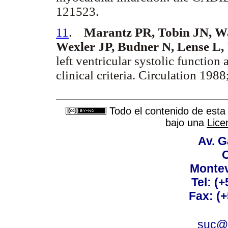
121523.
11
.
Marantz PR, Tobin JN, Wa
Wexler JP, Budner N, Lense L,
left ventricular systolic function
clinical criteria. Circulation 198
Todo el contenido de esta 
bajo una
Lice
Av. G
C
Montev
Tel: (
Fax: (
suc@a