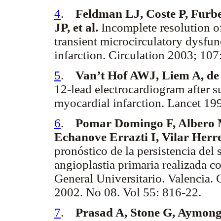
4
.
Feldman LJ, Coste P, Furb
JP, et al.
Incomplete resolution of
transient microcirculatory dysfun
infarction. Circulation 2003; 107
5
.
Van’t Hof AWJ, Liem A, de 
12-lead electrocardiogram after s
myocardial infarction. Lancet 19
6
.
Pomar Domingo F, Albero M
Echanove Errazti I, Vilar Herre
pronóstico de la persistencia de
angioplastia primaria realizada c
General Universitario. Valencia. 
2002. No 08. Vol 55: 816-22.
7
.
Prasad A, Stone G, Aymong 