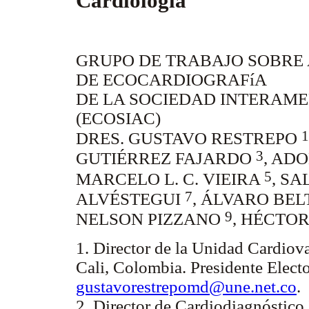
Cardiología
GRUPO DE TRABAJO SOBRE 
DE ECOCARDIOGRAFíA
DE LA SOCIEDAD INTERAM
(ECOSIAC)
1
DRES. GUSTAVO RESTREPO
3
GUTIÉRREZ FAJARDO
, AD
5
MARCELO L. C. VIEIRA
, S
7
ALVÉSTEGUI
, ÁLVARO BE
9
NELSON PIZZANO
, HÉCTO
1. Director de la Unidad Cardiova
Cali, Colombia. Presidente Ele
gustavorestrepomd@une.net.co
.
2. Director de Cardiodiagnóstico