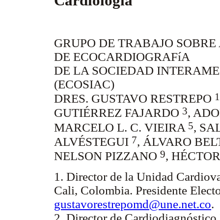
Cardiología
GRUPO DE TRABAJO SOBRE 
DE ECOCARDIOGRAFíA
DE LA SOCIEDAD INTERAM
(ECOSIAC)
1
DRES. GUSTAVO RESTREPO
3
GUTIÉRREZ FAJARDO
, AD
5
MARCELO L. C. VIEIRA
, S
7
ALVÉSTEGUI
, ÁLVARO BE
9
NELSON PIZZANO
, HÉCTO
1. Director de la Unidad Cardiova
Cali, Colombia. Presidente Ele
gustavorestrepomd@une.net.co
.
2. Director de Cardiodiagnóstico