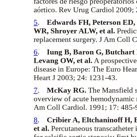
factores de riesgo preoperatorios
aórtico. Rev Urug Cardiol 2009; 
5
.
Edwards FH, Peterson ED,
WR, Shroyer ALW, et al.
Predict
replacement surgery. J Am Coll C
6
.
Iung B, Baron G, Butchart
Levang OW, et al.
A prospective 
disease in Europe: The Euro Hear
Heart J 2003; 24: 1231-43.
7
.
McKay RG.
The Mansfield sc
overview of acute hemodynamic re
Am Coll Cardiol. 1991; 17: 485-
8
.
Cribier A, Eltchaninoff H, 
et al.
Percutaneous transcatheter i
for calcific aortic stenosis: firs