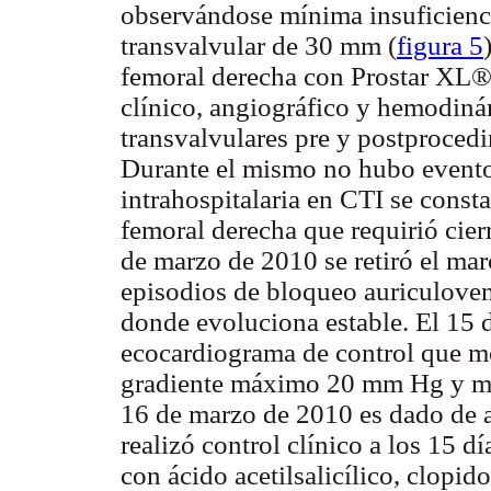
observándose mínima insuficienci
transvalvular de 30 mm (
figura 5
femoral derecha con Prostar XL®.
clínico, angiográfico y hemodin
transvalvulares pre y postproced
Durante el mismo no hubo evento
intrahospitalaria en CTI se const
femoral derecha que requirió cierr
de marzo de 2010 se retiró el marc
episodios de bloqueo auriculovent
donde evoluciona estable. El 15 
ecocardiograma de control que mo
gradiente máximo 20 mm Hg y me
16 de marzo de 2010 es dado de a
realizó control clínico a los 15 
con ácido acetilsalicílico, clopid