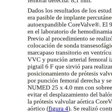
femoral derecha: 8,1 mm.
Dados los resultados de los estud
era pasible de implante percutáne
autoexpandible CoreValve®. El 9 
en el laboratorio de hemodinamia.
Previo al procedimiento se reali
colocación de sonda transesofági
marcapaso transitorio en ventrícu
VVC y punción arterial femoral iz
pigtail 6 F que sirvió para realiz
posicionamiento de prótesis valvu
por punción femoral derecha y se 
NUMED 25 x 4.0 mm con sobreest
evitar el desplazamiento del baló
la prótesis valvular aórtica CoreV
aórtico (
figura 4
). Se realizó co