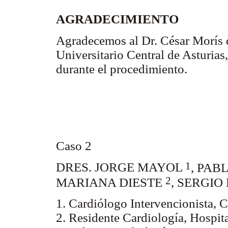
AGRADECIMIENTO
Agradecemos al Dr. César Morís d
Universitario Central de Asturias
durante el procedimiento.
Primeras experiencias nacionales 
valvulares aórticas
Caso 2: Dres. Jorge Mayol, Pabl
Caso 2
1
DRES. JORGE MAYOL
, PA
2
MARIANA DIESTE
, SERGI
1. Cardiólogo Intervencionista, 
2. Residente Cardiología, Hospita