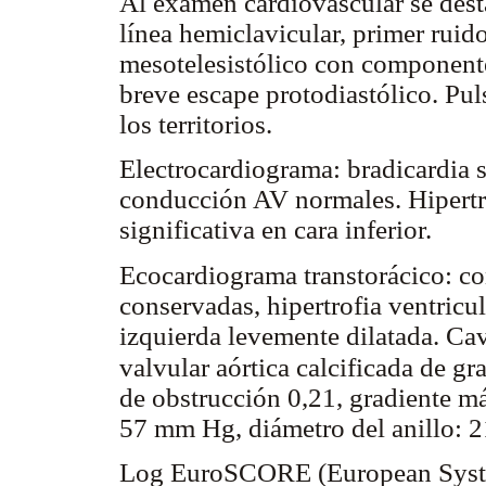
Al examen cardiovascular se dest
línea hemiclavicular, primer ruid
mesotelesistólico con component
breve escape protodiastólico. Puls
los territorios.
Electrocardiograma: bradicardia 
conducción AV normales. Hipertro
significativa en cara inferior.
Ecocardiograma transtorácico: con
conservadas, hipertrofia ventricu
izquierda levemente dilatada. Ca
valvular aórtica calcificada de g
de obstrucción 0,21, gradiente 
57 mm Hg, diámetro del anillo: 2
Log EuroSCORE (European Syste