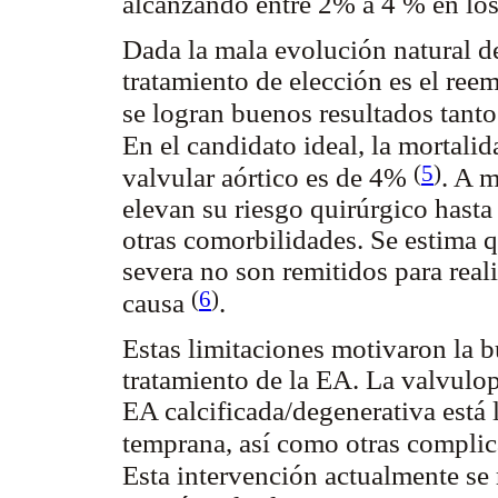
alcanzando entre 2% a 4 % en lo
Dada la mala evolución natural de
tratamiento de elección es el ree
se logran buenos resultados tant
En el candidato ideal, la mortali
(
5
)
valvular aórtico es de 4%
.
A me
elevan su riesgo quirúrgico hasta 
otras comorbilidades. Se estima 
severa no son remitidos para real
(
6
)
causa
.
Estas limitaciones motivaron la 
tratamiento de la EA. La valvulop
EA calcificada/degenerativa está l
temprana, así como otras complic
Esta intervención actualmente se