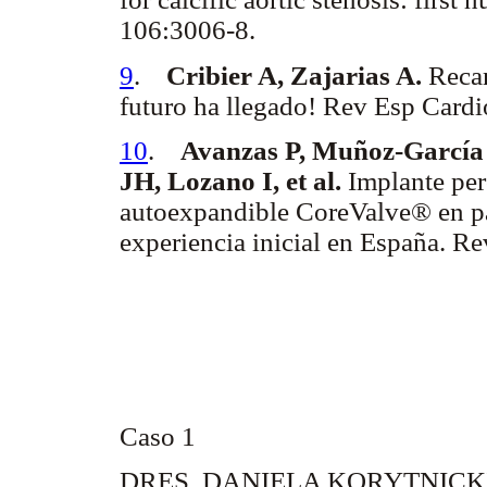
106:3006-8.
9
.
Cribier A, Zajarias A.
Recam
futuro ha llegado! Rev Esp Cardi
10
.
Avanzas P, Muñoz-García 
JH, Lozano I, et al.
Implante perc
autoexpandible CoreValve® en pac
experiencia inicial en España. R
Primeras experiencias nacionales 
valvulares aórticas
Caso 1: Dres. Daniela Korytnicki
colaboradores
Caso 1
DRES. DANIELA KORYTNICK