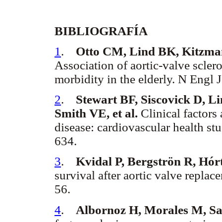
BIBLIOGRAFÍA
1
.
Otto CM, Lind BK, Kitzman
Association of aortic-valve scler
morbidity in the elderly. N Engl
2
.
Stewart BF, Siscovick D, L
Smith VE, et al.
Clinical factors 
disease: cardiovascular health s
634.
3
.
Kvidal P, Bergströn R, Hór
survival after aortic valve repla
56.
4
.
Albornoz H, Morales M, Sa