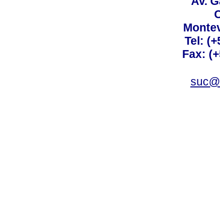
Av. G
C
Montev
Tel: (
Fax: (
suc@a