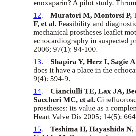
enoxaparin? A pilot study. Thro
12
.
Muratori M, Montorsi P, T
F, et al.
Feasibility and diagnosti
mechanical prostheses leaflet mo
echocardiography in suspected pr
2006; 97(1): 94-100.
13
.
Shapira Y, Herz I, Sagie A
does it have a place in the echoc
9(4): 594-9.
14
.
Cianciulli TE, Lax JA, B
Saccheri MC, et al.
Cinefluorosc
prostheses: its value as a compl
Heart Valve Dis 2005; 14(5): 664
15
.
Teshima H, Hayashida N,