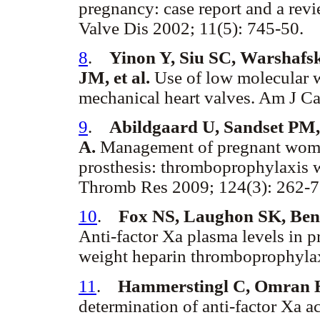
pregnancy: case report and a revi
Valve Dis 2002; 11(5): 745-50.
8
.
Yinon Y, Siu SC, Warshaf
JM, et al.
Use of low molecular 
mechanical heart valves. Am J Ca
9
.
Abildgaard U, Sandset PM,
A.
Management of pregnant women
prosthesis: thromboprophylaxis w
Thromb Res 2009; 124(3): 262-7
10
.
Fox NS, Laughon SK, Ben
Anti-factor Xa plasma levels in 
weight heparin thromboprophylax
11
.
Hammerstingl C, Omran H,
determination of anti-factor Xa a