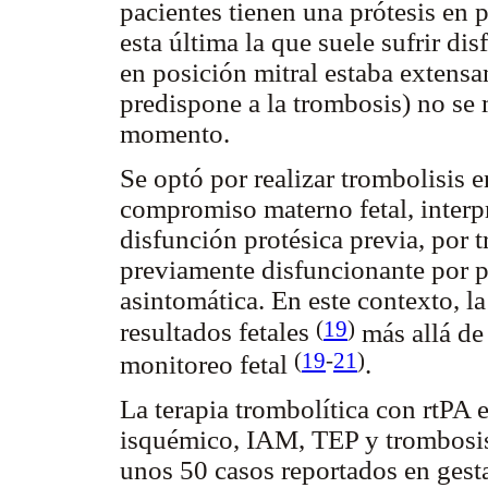
pacientes tienen una prótesis en po
esta última la que suele sufrir di
en posición mitral estaba extens
predispone a la trombosis) no se
momento.
Se optó por realizar trombolisis e
compromiso materno fetal, inter
disfunción protésica previa, por
previamente disfuncionante por 
asintomática. En este contexto, la
(
19
)
resultados fetales
más allá de
(
19
-
21
)
monitoreo fetal
.
La terapia trombolítica con rtPA 
isquémico, IAM, TEP y trombosis 
unos 50 casos reportados en gest