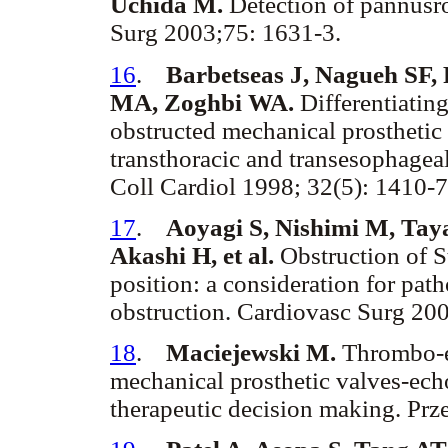
Uchida M.
Detection of pannus
Surg 2003;75: 1631-3.
16
.
Barbetseas J, Nagueh SF,
MA, Zoghbi WA.
Differentiatin
obstructed mechanical prosthetic v
transthoracic and transesophagea
Coll Cardiol 1998; 32(5): 1410-7
17
.
Aoyagi S, Nishimi M, Tay
Akashi H, et al.
Obstruction of St
position: a consideration for pa
obstruction. Cardiovasc Surg 200
18
.
Maciejewski M.
Thrombo-e
mechanical prosthetic valves-ech
therapeutic decision making. Prz