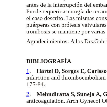
antes de la interrupción del emba
Puede requerirse cirugía de reca
el caso descrito. Las mismas con
puérperas con prótesis valvulares
trombosis se mantiene por varias
Agradecimientos: A los Drs.Gabri
BIBLIOGRAFÍA
1
.
Härtel D, Sorges E, Carlss
infarction and thromboembolism 
175-84.
2
.
Mehndiratta S, Suneja A, G
anticoagulation. Arch Gynecol Ob