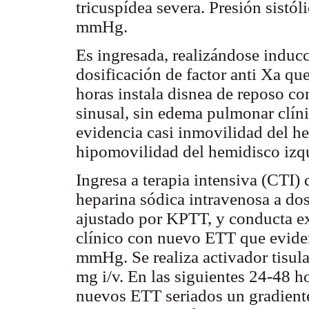
tricuspídea severa. Presión sistól
mmHg.
Es ingresada, realizándose induc
dosificación de factor anti Xa qu
horas instala disnea de reposo co
sinusal, sin edema pulmonar clíni
evidencia casi inmovilidad del h
hipomovilidad del hemidisco izq
Ingresa a terapia intensiva (CTI)
heparina sódica intravenosa a do
ajustado por KPTT, y conducta ex
clínico con nuevo ETT que evide
mmHg. Se realiza activador tisul
mg i/v. En las siguientes 24-48 h
nuevos ETT seriados un gradien