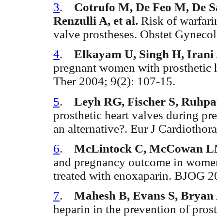
3
.
Cotrufo M, De Feo M, De S
Renzulli A, et al.
Risk of warfar
valve prostheses. Obstet Gynecol
4
.
Elkayam U, Singh H, Irani
pregnant women with prosthetic 
Ther 2004; 9(2): 107-15.
5
.
Leyh RG, Fischer S, Ruhpa
prosthetic heart valves during p
an alternative?. Eur J Cardiothor
6
.
McLintock C, McCowan L
and pregnancy outcome in women 
treated with enoxaparin. BJOG 2
7
.
Mahesh B, Evans S, Bryan
heparin in the prevention of pros