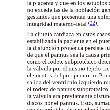
la placenta y que en los estudios
no excede las de la población gen
gestantes que presentan una enf
(
22
)
integridad materno-fetal
.
La cirugía cardíaca en estos caso
estabilizada la paciente en el pu
la disfunción protésica persiste l
de que el pannus sea la causa prin
como el rodete subprotésico dete
la válvula por el mismo tejido cic
elementos del preoperatorio. Por 
salida del ventrículo izquierdo 
el rodete de pannus subprotésico 
la válvula era previamente disfun
discos por el pannus. Esto, sum
estado grávido, desencadenó la pr