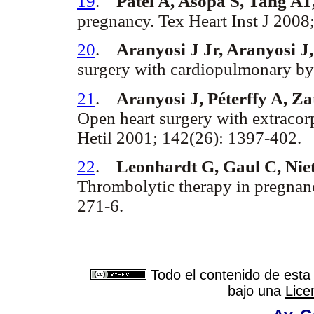
19
.
Patel A, Asopa S, Tang AT
pregnancy. Tex Heart Inst J 2008
20
.
Aranyosi J Jr, Aranyosi J,
surgery with cardiopulmonary by
21
.
Aranyosi J, Péterffy A, Z
Open heart surgery with extracor
Hetil 2001; 142(26): 1397-402.
22
.
Leonhardt G, Gaul C, Nie
Thrombolytic therapy in pregnan
271-6.
Todo el contenido de esta 
bajo una
Lice