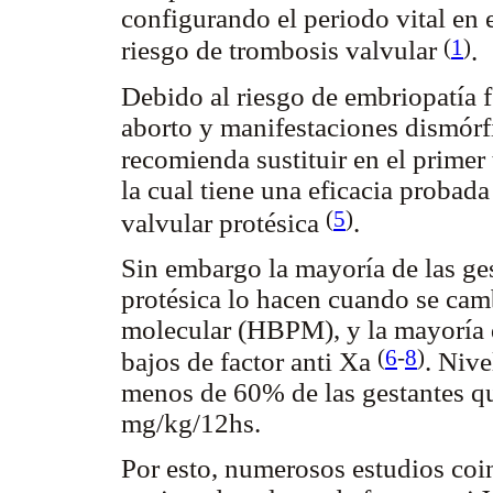
configurando el periodo vital en 
(
1
)
riesgo de trombosis valvular
.
Debido al riesgo de embriopatía f
aborto y manifestaciones dismórfi
recomienda sustituir en el primer
la cual tiene una eficacia probad
(
5
)
valvular protésica
.
Sin embargo la mayoría de las ge
protésica lo hacen cuando se cam
molecular (HBPM), y la mayoría d
(
6
-
8
)
bajos de factor anti Xa
.
Nivel
menos de 60% de las gestantes q
mg/kg/12hs.
Por esto, numerosos estudios coin