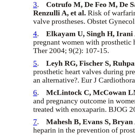
3
.
Cotrufo M, De Feo M, De S
Renzulli A, et al.
Risk of warfar
valve prostheses. Obstet Gynecol
4
.
Elkayam U, Singh H, Irani
pregnant women with prosthetic 
Ther 2004; 9(2): 107-15.
5
.
Leyh RG, Fischer S, Ruhpa
prosthetic heart valves during p
an alternative?. Eur J Cardiothor
6
.
McLintock C, McCowan L
and pregnancy outcome in women 
treated with enoxaparin. BJOG 2
7
.
Mahesh B, Evans S, Bryan
heparin in the prevention of pros