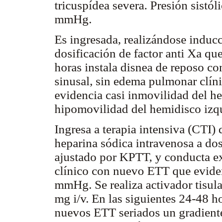
tricuspídea severa. Presión sistól
mmHg.
Es ingresada, realizándose induc
dosificación de factor anti Xa qu
horas instala disnea de reposo co
sinusal, sin edema pulmonar clíni
evidencia casi inmovilidad del h
hipomovilidad del hemidisco izq
Ingresa a terapia intensiva (CTI)
heparina sódica intravenosa a do
ajustado por KPTT, y conducta ex
clínico con nuevo ETT que evide
mmHg. Se realiza activador tisul
mg i/v. En las siguientes 24-48 h
nuevos ETT seriados un gradien