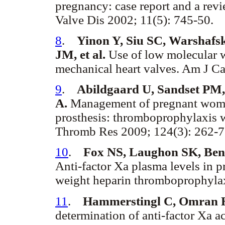
pregnancy: case report and a revi
Valve Dis 2002; 11(5): 745-50.
8
.
Yinon Y, Siu SC, Warshaf
JM, et al.
Use of low molecular 
mechanical heart valves. Am J Ca
9
.
Abildgaard U, Sandset PM,
A.
Management of pregnant women
prosthesis: thromboprophylaxis w
Thromb Res 2009; 124(3): 262-7
10
.
Fox NS, Laughon SK, Ben
Anti-factor Xa plasma levels in 
weight heparin thromboprophylax
11
.
Hammerstingl C, Omran H,
determination of anti-factor Xa a