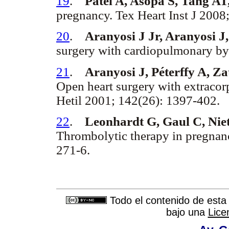
19
.
Patel A, Asopa S, Tang AT
pregnancy. Tex Heart Inst J 2008
20
.
Aranyosi J Jr, Aranyosi J,
surgery with cardiopulmonary by
21
.
Aranyosi J, Péterffy A, Z
Open heart surgery with extracor
Hetil 2001; 142(26): 1397-402.
22
.
Leonhardt G, Gaul C, Nie
Thrombolytic therapy in pregnan
271-6.
Todo el contenido de esta 
bajo una
Lice