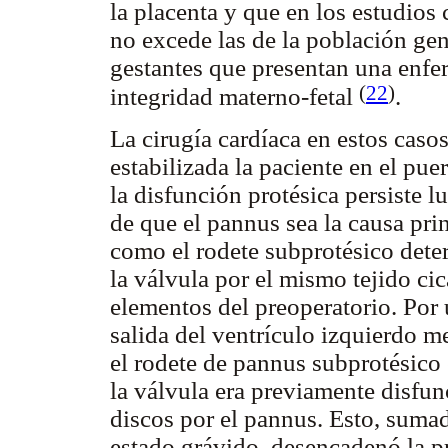
la placenta y que en los estudios
no excede las de la población gen
gestantes que presentan una enf
(
22
)
integridad materno-fetal
.
La cirugía cardíaca en estos caso
estabilizada la paciente en el pu
la disfunción protésica persiste l
de que el pannus sea la causa prin
como el rodete subprotésico dete
la válvula por el mismo tejido cic
elementos del preoperatorio. Por 
salida del ventrículo izquierdo 
el rodete de pannus subprotésico 
la válvula era previamente disfun
discos por el pannus. Esto, sum
estado grávido, desencadenó la pr