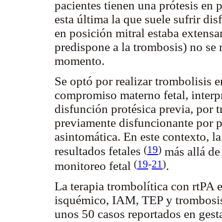
pacientes tienen una prótesis en po
esta última la que suele sufrir di
en posición mitral estaba extens
predispone a la trombosis) no se
momento.
Se optó por realizar trombolisis e
compromiso materno fetal, inter
disfunción protésica previa, por
previamente disfuncionante por 
asintomática. En este contexto, la
(
19
)
resultados fetales
más allá de
(
19
-
21
)
monitoreo fetal
.
La terapia trombolítica con rtPA 
isquémico, IAM, TEP y trombosis 
unos 50 casos reportados en gest