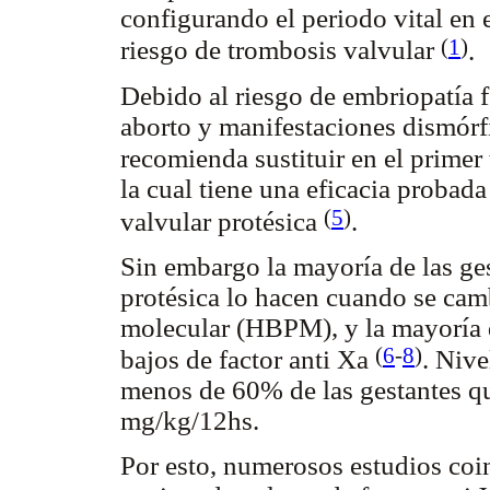
configurando el periodo vital en 
(
1
)
riesgo de trombosis valvular
.
Debido al riesgo de embriopatía f
aborto y manifestaciones dismórfi
recomienda sustituir en el primer
la cual tiene una eficacia probad
(
5
)
valvular protésica
.
Sin embargo la mayoría de las ge
protésica lo hacen cuando se cam
molecular (HBPM), y la mayoría d
(
6
-
8
)
bajos de factor anti Xa
.
Nivel
menos de 60% de las gestantes q
mg/kg/12hs.
Por esto, numerosos estudios coin