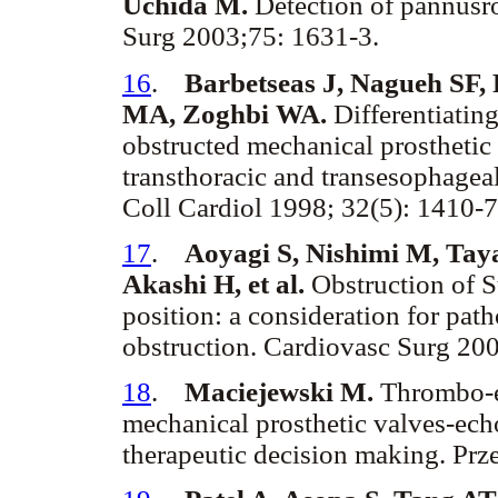
Uchida M.
Detection of pannus
Surg 2003;75: 1631-3.
16
.
Barbetseas J, Nagueh SF,
MA, Zoghbi WA.
Differentiatin
obstructed mechanical prosthetic v
transthoracic and transesophagea
Coll Cardiol 1998; 32(5): 1410-7
17
.
Aoyagi S, Nishimi M, Tay
Akashi H, et al.
Obstruction of St
position: a consideration for pa
obstruction. Cardiovasc Surg 200
18
.
Maciejewski M.
Thrombo-e
mechanical prosthetic valves-ech
therapeutic decision making. Prz