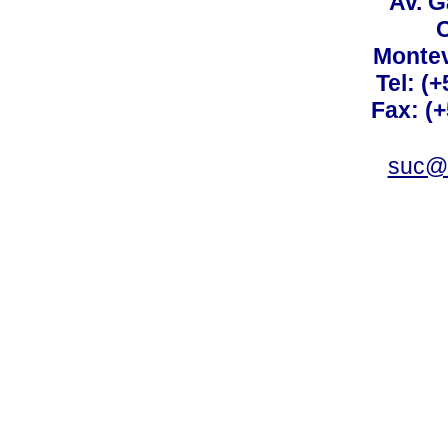
Av. G
C
Montev
Tel: (
Fax: (
suc@a