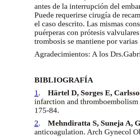
antes de la interrupción del emba
Puede requerirse cirugía de reca
el caso descrito. Las mismas con
puérperas con prótesis valvulares
trombosis se mantiene por varias
Agradecimientos: A los Drs.Gabri
BIBLIOGRAFÍA
1
.
Härtel D, Sorges E, Carlss
infarction and thromboembolism 
175-84.
2
.
Mehndiratta S, Suneja A, G
anticoagulation. Arch Gynecol Ob