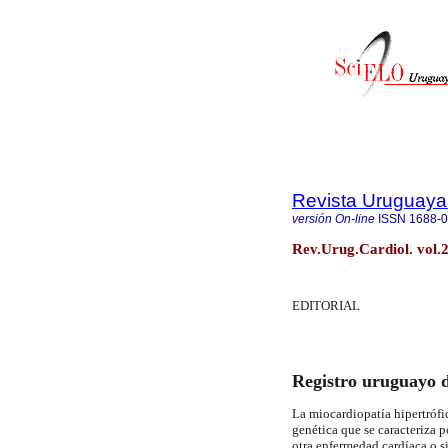
Revista Uruguaya
versión On-line
ISSN
1688-
Rev.Urug.Cardiol. vol.
EDITORIAL
Registro uruguayo d
La miocardiopatía hipertróf
genética que se caracteriza p
otra enfermedad cardíaca o si