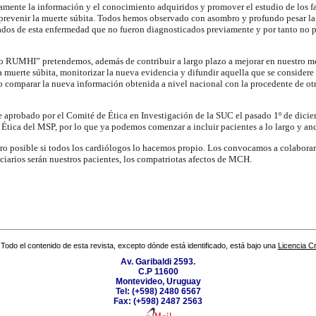
mente la información y el conocimiento adquiridos y promover el estudio de los fa
 prevenir la muerte súbita. Todos hemos observado con asombro y profundo pesar l
dos de esta enfermedad que no fueron diagnosticados previamente y por tanto no pu
o RUMHI” pretendemos, además de contribuir a largo plazo a mejorar en nuestro m
 muerte súbita, monitorizar la nueva evidencia y difundir aquella que se considere 
o comparar la nueva información obtenida a nivel nacional con la procedente de otr
e aprobado por el Comité de Ética en Investigación de la SUC el pasado 1º de dici
Ética del MSP, por lo que ya podemos comenzar a incluir pacientes a lo largo y a
o posible si todos los cardiólogos lo hacemos propio. Los convocamos a colaborar
iciarios serán nuestros pacientes, los compatriotas afectos de MCH.
Todo el contenido de esta revista, excepto dónde está identificado, está bajo una
Licencia 
Av. Garibaldi 2593.
C.P 11600
Montevideo, Uruguay
Tel: (+598) 2480 6567
Fax: (+598) 2487 2563