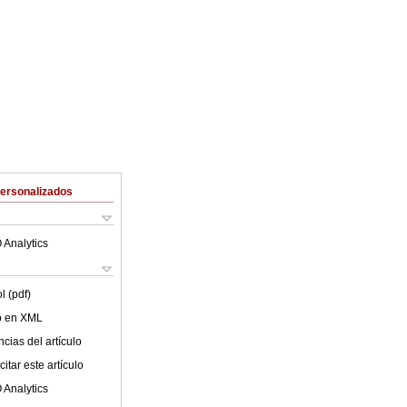
Personalizados
 Analytics
l (pdf)
lo en XML
cias del artículo
itar este artículo
 Analytics