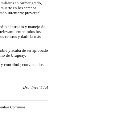
miliares en primer grado,
a muerte en los campos
do intentarse prever tal
edio el estudio y manejo de
relevante entre todos los
os centros y darle la más
embre y acaba de ser aprobado
ncho de Uruguay.
 y contribuir, convencidos
Dra. Inés Vidal
Creative Commons