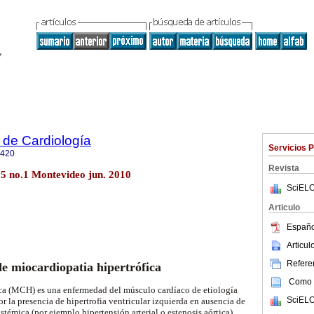
 de Cardiología
Servicios 
0420
Revista
25 no.1 Montevideo jun. 2010
SciELO
Articulo
Españo
Articu
Referen
e miocardiopatia hipertrófica
Como c
ica (MCH) es una enfermedad del músculo cardíaco de etiología
SciELO
or la presencia de hipertrofia ventricular izquierda en ausencia de
stémica (por ejemplo hipertensión arterial o estenosis aórtica)