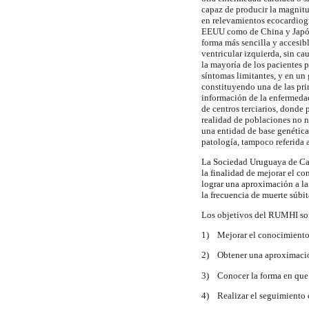
capaz de producir la magnitu
en relevamientos ecocardiogr
EEUU como de China y Japón,
forma más sencilla y accesibl
ventricular izquierda, sin c
la mayoría de los pacientes 
síntomas limitantes, y en un
constituyendo una de las pri
información de la enfermedad
de centros terciarios, donde 
realidad de poblaciones no n
una entidad de base genétic
patología, tampoco referida
La Sociedad Uruguaya de Ca
la finalidad de mejorar el c
lograr una aproximación a la
la frecuencia de muerte súbi
Los objetivos del RUMHI so
1) Mejorar el conocimiento 
2) Obtener una aproximación
3) Conocer la forma en que 
4) Realizar el seguimiento c