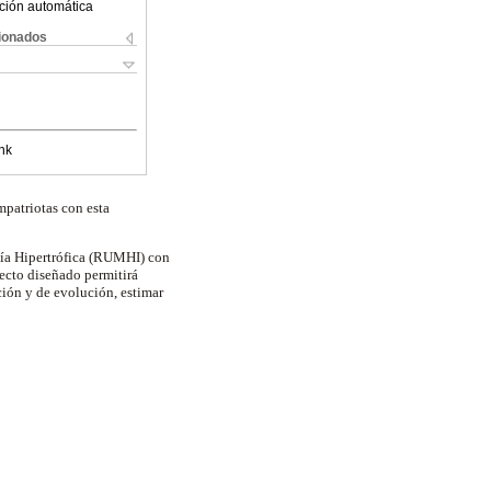
ción automática
cionados
nk
patriotas con esta
ía Hipertrófica (RUMHI) con
ecto diseñado permitirá
ción y de evolución, estimar