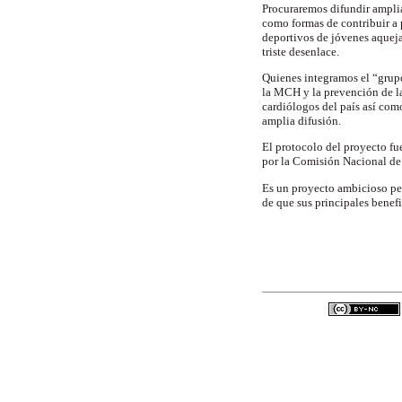
Procuraremos difundir amplia
como formas de contribuir a
deportivos de jóvenes aqueja
triste desenlace.
Quienes integramos el “grup
la MCH y la prevención de la
cardiólogos del país así com
amplia difusión.
El protocolo del proyecto fu
por la Comisión Nacional de 
Es un proyecto ambicioso per
de que sus principales benef