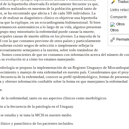
Traduc
d de la hipertrofia observada Es relativamente frecuente ya que,
áficos realizados en muestras de la población general tanto de
Links rela
 se ha encontrado que afecta a 1 de cada 500 individuos. La
Compartir
e de realizar su diagnóstico clínico es objetivar una hipertrofia
ausa que la explique, en un ecocardiograma bidimensional. Si bien
Otros
permanecen asintomáticos a lo largo de su vida, algunos presentan
Otros
 grupo muy minoritario la enfermedad puede causar la muerte,
ncipales causas de muerte súbita en los jóvenes. La mayoría de la
Permali
 con la que contamos proviene de otros países y particularmente
pudieran existir sesgos de selección o simplemente reflejar la
ecesariamente semejantes a la nuestra, sobre todo tratándose de
a. Somos conscientes de que no contamos con información acerca del número de com
 a su evolución ni a cómo los estamos manejando.
rdiología se propuso la implementación de un Registro Uruguayo de Miocardiopat
onocimiento y manejo de esta enfermedad en nuestro país. Consideramos que el proy
 frecuencia de la enfermedad, conocer su perfil epidemiológico, formas de presenta
ta y obtener información confiable sobre la forma en que manejamos la enfermedad.
n:
de la enfermedad, tanto en sus aspectos clínicos como morfológicos.
 a la frecuencia de la patología en el Uruguay.
se estudia y se trata la MCH en nuestro medio.
línico y paraclínico de los pacientes incluidos.