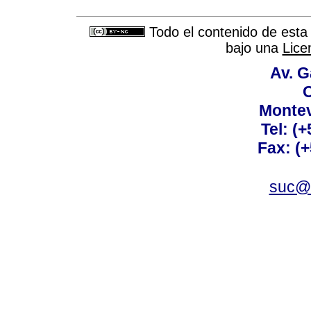
Todo el contenido de esta 
bajo una
Lice
Av. G
C
Montev
Tel: (
Fax: (
suc@a