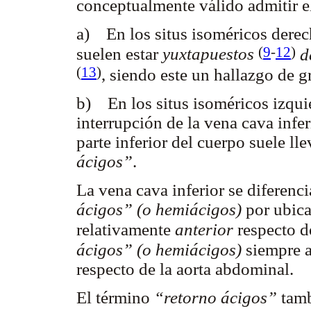
conceptualmente válido admitir
e
a) En los situs isoméricos derec
(
9
-
12
)
suelen estar
yuxtapuestos
d
(
13
)
, siendo este un hallazgo de 
b) En los situs isoméricos izqui
interrupción de la vena cava infer
parte inferior del cuerpo suele l
ácigos”
.
La vena cava inferior se diferen
ácigos” (o hemiácigos)
por ubica
relativamente
anterior
respecto d
ácigos” (o hemiácigos)
siempre a
respecto de la aorta abdominal.
El término
“retorno ácigos”
tamb