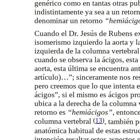
genérico como en tantas otras pu
indistintamente ya sea a un retor
denominar un retorno
“hemiácig
Cuando el Dr. Jesús de Rubens e
isomerismo izquierdo la aorta y l
izquierda de la columna vertebral 
cuando se observa la ácigos, esta 
aorta, esta última se encuentra ant
artículo)…”; sinceramente nos re
pero creemos que lo que intenta ex
ácigos”, si el mismo es ácigos pr
ubica a la derecha de la columna ve
retorno es
“hemiácigos”
, entonc
(
13
)
columna vertebral
, también p
anatómica habitual de estas estr
intención resaltar estos aspectos 