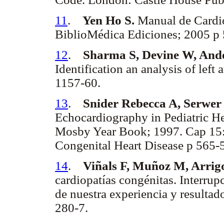
11
.
Yen Ho S.
Manual de Cardi
BiblioMédica Ediciones; 2005 p 
12
.
Sharma S, Devine W, And
Identification an analysis of left
1157-60.
13
.
Snider Rebecca A, Serwer 
Echocardiography in Pediatric Hea
Mosby Year Book; 1997. Cap 15:
Congenital Heart Disease p 565-
14
.
Viñals F, Muñoz M, Arrig
cardiopatías congénitas. Interrupc
de nuestra experiencia y resultad
280-7.