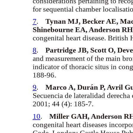
considerations pertaining to reco
for sequential chamber localisati
7
.
Tynan MJ, Becker AE, Mac
Shinebourne EA, Anderson RH
congenital heart disease. British
8
.
Partridge JB, Scott O, Dev
and measurement of the main bro
indicator of thoracic situs in con
188-96.
9
.
Marco A, Durán P, Avril G
Secuencia de lateralidad derec
2001; 44 (4): 185-7.
10
.
Miller GAH, Anderson R
congenital heart diseases incorp
Code. London: Castle House Publ