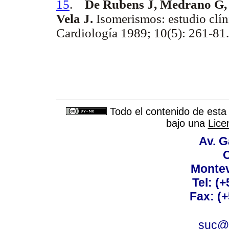
15
.
De Rubens J, Medrano G,
Vela J.
Isomerismos: estudio clín
Cardiología 1989; 10(5): 261-81.
Mejoras en el tratamiento del in
Dr. Néstor Zefferin
Todo el contenido de esta 
bajo una
Lice
Av. G
C
Montev
Tel: (
Fax: (
suc@a