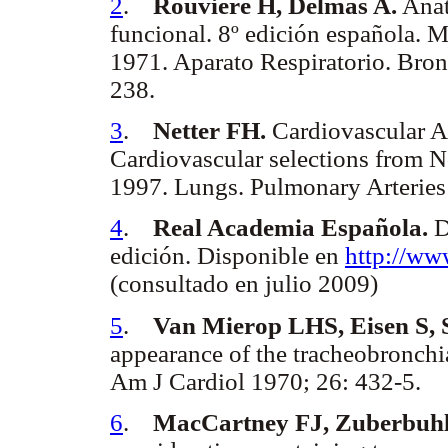
2
.
Rouviére H, Delmas A.
Anat
funcional. 8º edición española. Ma
1971. Aparato Respiratorio. Bro
238.
3
.
Netter FH.
Cardiovascular A
Cardiovascular selections from N
1997. Lungs. Pulmonary Arteries 
4
.
Real Academia Española.
D
edición. Disponible en
http://ww
(consultado en julio 2009)
5
.
Van Mierop LHS, Eisen S, 
appearance of the tracheobronchial
Am J Cardiol 1970; 26: 432-5.
6
.
MacCartney FJ, Zuberbuhl