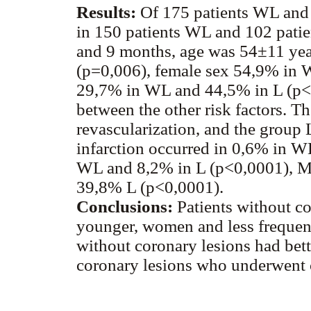
Results:
Of 175 patients WL and 
in 150 patients WL and 102 patie
and 9 months, age was 54±11 yea
(p=0,006), female sex 54,9% in 
29,7% in WL and 44,5% in L (p<0,
between the other risk factors. 
revascularization, and the group
infarction occurred in 0,6% in W
WL and 8,2% in L (p<0,0001), 
39,8% L (p<0,0001).
Conclusions:
Patients without c
younger, women and less freque
without coronary lesions had bett
coronary lesions who underwent 