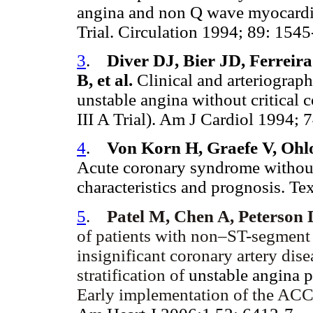
angina and non Q wave myocardial
Trial. Circulation 1994; 89: 1545
3
.
Diver DJ, Bier JD, Ferrei
B, et al.
Clinical and arteriographi
unstable angina without critical 
III A Trial). Am J Cardiol 1994; 
4
.
Von Korn H, Graefe V, Ohlo
Acute coronary syndrome without
characteristics and prognosis. Te
5
.
Patel M, Chen A, Peterson 
of patients with non–ST-segment 
insignificant coronary artery dis
stratification of
unstable angina 
Early implementation of the AC