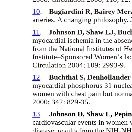
10
.
Bugiardini R, Bairey Mer
arteries. A changing philosophy.
J
11
.
Johnson D, Shaw LJ, Bucht
myocardial ischemia in the absenc
from the National Institutes of H
Institute–Sponsored Women’s Is
Circulation 2004; 109: 2993-9.
12
.
Buchthal S, Denhollander 
myocardial phosphorus 31 nuclea
women with chest pain but norm
2000; 342: 829-35.
13
.
Johnson D, Shaw L, Pepin
cardiovascular events in
women wi
disease: results from the NIH-