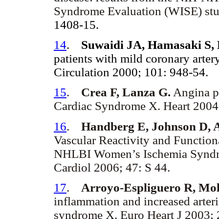
Syndrome Evaluation (WISE) st
1408-15.
14
.
Suwaidi JA, Hamasaki S,
patients with mild coronary arter
Circulation 2000; 101: 948-54.
15
.
Crea F, Lanza G.
Angina pe
Cardiac Syndrome X. Heart 2004;
16
.
Handberg E, Johnson D, Ar
Vascular Reactivity and Functio
NHLBI Women’s Ischemia Syndro
Cardiol 2006; 47: S 44.
17
.
Arroyo-Espliguero R, Molic
inflammation and increased arteria
syndrome X. Euro Heart J 2003; 