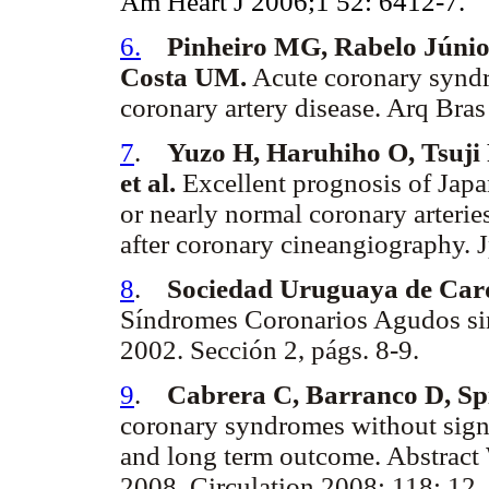
Am Heart J 2006;1 52: 6412-7.
6.
Pinheiro MG, Rabelo Júnio
Costa UM.
Acute coronary syndro
coronary artery disease. Arq Bras
7
.
Yuzo H, Haruhiho O, Tsuji 
et al.
Excellent prognosis of Japa
or nearly normal coronary arterie
after coronary cineangiography. J
8
.
Sociedad Uruguaya de Card
Síndromes Coronarios Agudos si
2002. Sección 2, págs. 8-9.
9
.
Cabrera C, Barranco D, Spi
coronary syndromes without signif
and long term outcome. Abstrac
2008. Circulation 2008; 118; 12, 