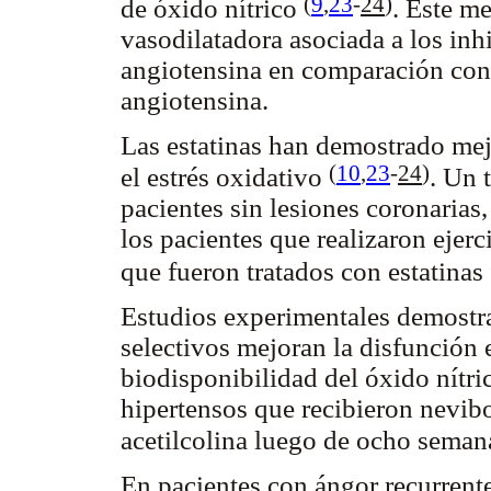
(
9
,
23
-
24
)
de óxido nítrico
.
Este me
vasodilatadora asociada a los inh
angiotensina en comparación con 
angiotensina.
Las estatinas han demostrado mejo
(
10
,
23
-
24
)
el estrés oxidativo
. Un 
pacientes sin lesiones coronarias
los pacientes que realizaron ejer
que fueron tratados con estatinas
Estudios experimentales demostr
selectivos mejoran la disfunción e
biodisponibilidad del óxido nítri
hipertensos que recibieron nevibo
acetilcolina luego de ocho seman
En pacientes con ángor recurrente