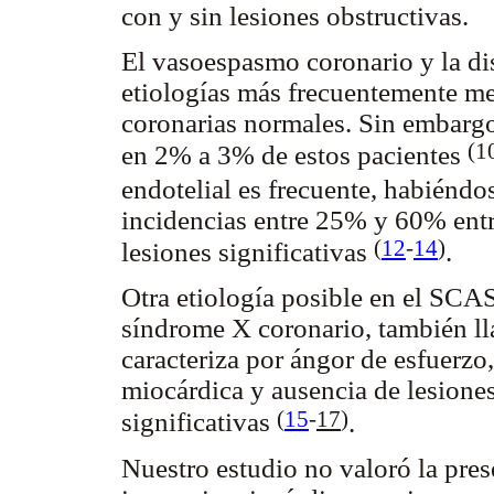
con y sin lesiones obstructivas.
El vasoespasmo coronario y la dis
etiologías más frecuentemente m
coronarias normales. Sin embarg
(1
en 2% a 3% de estos pacientes
endotelial es frecuente, habiéndo
incidencias entre 25% y 60% entr
(
12
-
14
)
lesiones significativas
.
Otra etiología posible en el SCA
síndrome X coronario, también ll
caracteriza por ángor de esfuerzo
miocárdica y ausencia de lesione
(
15
-
17
)
significativas
.
Nuestro estudio no valoró la pres