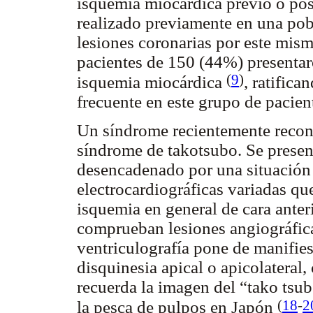
isquemia miocárdica previo o pos
realizado previamente en una pob
lesiones coronarias por este mis
pacientes de 150 (44%) presenta
(
9
)
isquemia miocárdica
, ratific
frecuente en este grupo de pacien
Un síndrome recientemente recono
síndrome de takotsubo. Se prese
desencadenado por una situación d
electrocardiográficas variadas q
isquemia en general de cara anteri
comprueban lesiones angiográfica
ventriculografía pone de manifies
disquinesia apical o apicolateral
recuerda la imagen del “tako tsubo
(
18
-
2
la pesca de pulpos en Japón