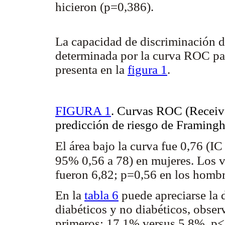
hicieron (p=0,386).
La capacidad de discriminación d
determinada por la curva ROC par
presenta en la
figura 1
.
FIGURA 1
. Curvas ROC (Receiver
predicción de riesgo de Framing
El área bajo la curva fue 0,76 (I
95% 0,56 a 78) en mujeres. Los v
fueron 6,82; p=0,56 en los hombr
En la
tabla 6
puede apreciarse la d
diabéticos y no diabéticos, obser
primeros: 17,1% versus 5,8%, p<0