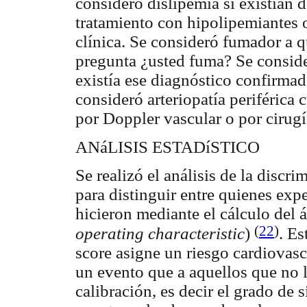
consideró dislipemia si existían d
tratamiento con hipolipemiantes o
clínica. Se consideró fumador a q
pregunta ¿usted fuma? Se consid
existía ese diagnóstico confirma
consideró arteriopatía periférica
por Doppler vascular o por cirugí
ANáLISIS ESTADíSTICO
Se realizó el análisis de la discr
para distinguir entre quienes ex
hicieron mediante el cálculo del 
(
22
)
operating characteristic
)
. Es
score asigne un riesgo cardiovas
un evento que a aquellos que no l
calibración, es decir el grado de 