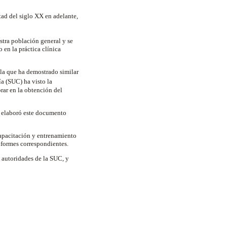
tad del siglo XX en adelante,
stra población general y se
 en la práctica clínica
la
que ha
demostrado similar
a (SUC) ha visto la
rar en la obtención del
e elaboró este documento
capacitación y entrenamiento
nformes correspondientes.
 autoridades de la SUC, y