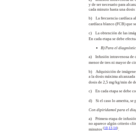
y de ser necesario para alca
cada minuto hasta una dosis
b) La frecuencia cardíaca al
cardíaca blanco (FCB) que s
c) La obtención de las imáge
En cada etapa se debe efectu
B) Para el diagnósti
a) Infusión intravenosa de d
menor de tres ni mayor de c
b) Adquisición de imágenes d
a la dosis máxima alcanzada 
dosis de 2,5
mg/kg/min de 
c) En cada etapa se debe cont
d) Si el caso lo amerita, s
Con dipiridamol para el dia
a) Primera etapa de infusión
no aparece algún criterio clí
(
10
,
13
,
14
)
minutos
.