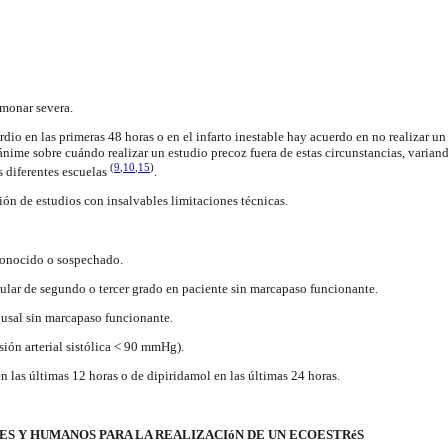
lmonar severa.
dio en las primeras 48 horas o en el infarto inestable hay acuerdo en no realizar un
ime sobre cuándo realizar un estudio precoz fuera de estas circunstancias, variando
(
9
,
10
,
15
)
s diferentes escuelas
.
ión de estudios con insalvables limitaciones técnicas.
onocido o sospechado.
lar de segundo o tercer grado en paciente sin marcapaso funcionante.
sal sin marcapaso funcionante.
sión arterial sistólica < 90 mmHg).
n las últimas 12 horas o de dipiridamol en las últimas 24 horas.
ES Y HUMANOS PARA LA REALIZACIóN DE UN ECOESTRéS