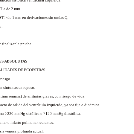
nción sistólica ventricular izquierda.
T > de 2 mm.
T > de 1 mm en derivaciones sin ondas Q.
o.
finalizar la prueba.
ES ABSOLUTAS
ALIDADES DE ECOESTRéS
riesgo.
n síntomas en reposo.
ltima semana) de arritmias graves, con riesgo de vida.
cto de salida del ventrículo izquierdo, ya sea fija o dinámica.
vera >220 mmHg sistólica o ³ 120 mmHg diastólica.
r o infarto pulmonar recientes.
is venosa profunda actual.