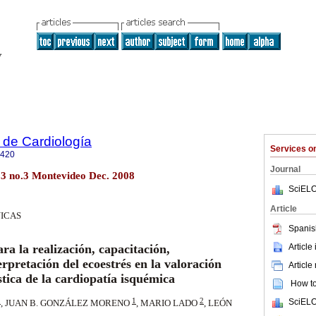
 de Cardiología
Services 
0420
Journal
23 no.3 Montevideo Dec. 2008
SciELO
Article
NICAS
Spanis
Article
a la realización, capacitación,
rpretación del ecoestrés en la valoración
Article
tica de la cardiopatía isquémica
How to 
1
1
2
SciELO
, JUAN B. GONZÁLEZ MORENO
, MARIO LADO
, LEÓN