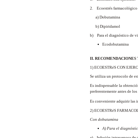
2. Ecoestrés farmacológico 
a) Dobutamina
b) Dipiridamol
b) Para el diagnóstico de vi
Ecodobutamina
II. RECOMENDACIONES 
1) ECOESTRéS CON EJERC
Se utiliza un protocolo de es
Es indispensable la obtenció
preferentemente antes de los
Es conveniente adquirir las 
2) ECOESTRéS FARMACO
Con dobutamina
A) Para el diagnósti
a) Infusión intravenosa de d