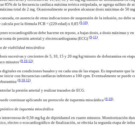
nzar 85% de la frecuencia cardíaca máxima teórica estipulada, se agrega sulfato de a
 máxima total de 2 mg. Ocasionalmente se pueden alcanzar dosis máximas de 50 m
canzada, en ausencia de otras indicaciones de suspensión de la infusión, no debe se
(
9
,
10
)
e calcula por la fórmula FCB = (220-edad) x 0,85
.
nes ecocardiográficas debe hacerse en reposo, a bajas dosis, a dosis máximas y en 
(
9
-
11
)
ar toma de presión arterial y electrocardiograma (ECG)
.
co de viabilidad miocárdica
osis sucesivas y crecientes de 5, 10, 15 y 20
mg/kg/minuto de dobutamina en etapa
(
9
,
10
,
12
)
inco minutos
.
igitales en condiciones basales y en cada una de las etapas. Es importante que la
se inicie con frecuencias cardíacas inferiores a 100 cpm. Eventualmente se puede 
(
9
,
10
,
12
)
dobutamina
.
rolar la presión arterial y realizar trazados de ECG.
(
9
,
10
)
e puede continuar aplicando un protocolo de isquemia miocárdica
.
gnóstico de isquemia miocárdica
 intravenosa de 0,56 mg/kg de dipiridamol en cuatro minutos. Monitorización dura
nico, electro o ecocardiográfico de finalización, se efectúa la segunda etapa de inf