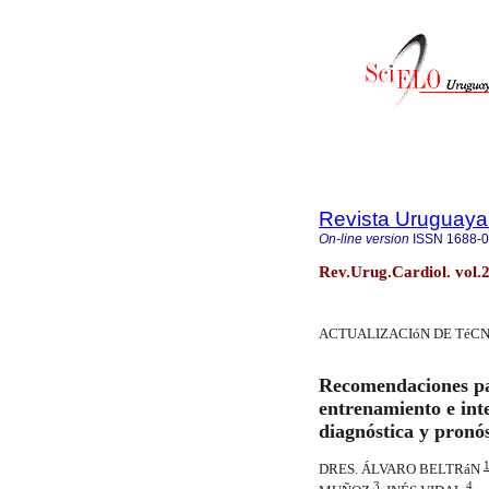
Revista Uruguaya
On-line version
ISSN
1688-
Rev.Urug.Cardiol. vol.
ACTUALIZACIóN DE TéC
Recomendaciones par
entrenamiento e inte
diagnóstica y pronós
DRES. ÁLVARO BELTRáN
3
4