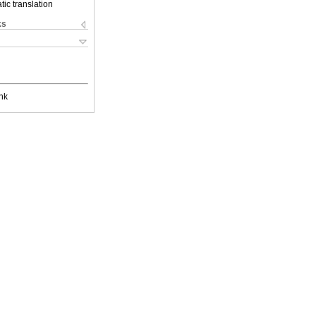
ic translation
ks
nk