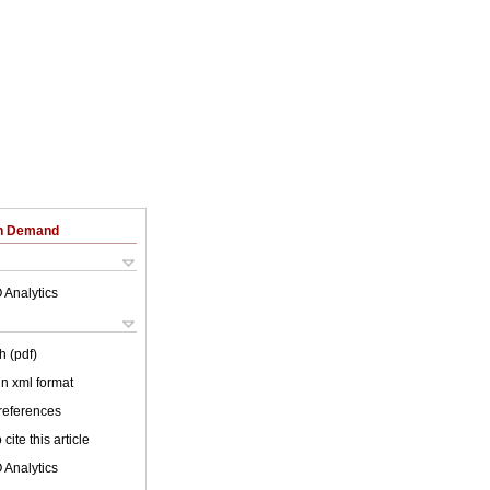
on Demand
 Analytics
h (pdf)
 in xml format
 references
cite this article
 Analytics