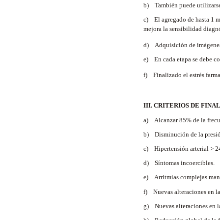
b) También puede utilizarse
c) El agregado de hasta 1 mg 
mejora la sensibilidad diagn
d) Adquisición de imágenes 
e) En cada etapa se debe cont
f) Finalizado el estrés farm
III. CRITERIOS DE FIN
a) Alcanzar 85% de la frecue
b) Disminución de la presión
c) Hipertensión arterial > 2
d) Síntomas incoercibles.
e) Arritmias complejas man
f) Nuevas alteraciones en l
g) Nuevas alteraciones en la