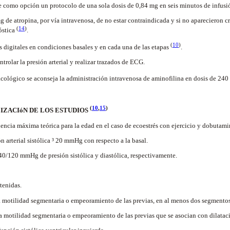
 como opción un protocolo de una sola dosis de 0,84 mg en seis minutos de infus
de atropina, por vía intravenosa, de no estar contraindicada y si no aparecieron cri
(
14
)
óstica
.
(
10
)
digitales en condiciones basales y en cada una de las etapas
.
rolar la presión arterial y realizar trazados de ECG.
acológico se aconseja la administración intravenosa de aminofilina en dosis de 24
(
10
,
15
)
ALIZACIóN DE LOS ESTUDIOS
ncia máxima teórica para la edad en el caso de ecoestrés con ejercicio y dobutami
 arterial sistólica ³ 20 mmHg con respecto a la basal.
40/120 mmHg de presión sistólica y diastólica, respectivamente.
tenidas.
a motilidad segmentaria o empeoramiento de las previas, en al menos dos segmento
 motilidad segmentaria o empeoramiento de las previas que se asocian con dilataci