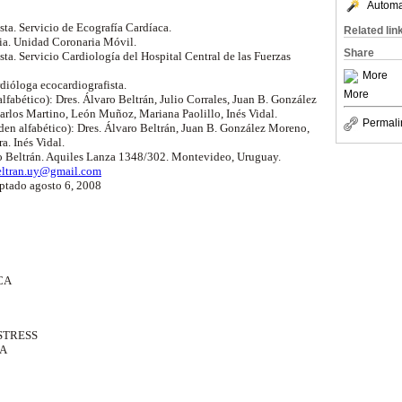
Automat
sta. Servicio de Ecografía Cardíaca.
Related lin
cia. Unidad Coronaria Móvil.
Share
sta. Servicio Cardiología del Hospital Central de las Fuerzas
More
rdióloga ecocardiografista.
More
lfabético): Dres. Álvaro Beltrán, Julio Corrales, Juan B. González
rlos Martino, León Muñoz, Mariana Paolillo, Inés Vidal.
Permali
en alfabético): Dres. Álvaro Beltrán, Juan B. González Moreno,
. Inés Vidal.
o Beltrán. Aquiles Lanza 1348/302. Montevideo, Uruguay.
eltran.uy@gmail.com
eptado agosto 6, 2008
CA
STRESS
A