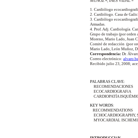
MUÑOZ
, INÉS VIDAL
1. Cardiólogo ecocardiografi
2. Cardiólogo. Casa de Gali
3. Cardiólogo ecocardiografi
Armadas.
4. Prof. Adj. Cardiología. Ca
Grupo de trabajo (por orden a
Moreno, Mario Lado, Juan Ca
Comité de redacción (por ord
Mario Lado, León Muñoz, Dra
Correspondencia:
Dr. Álvar
Correo electrónico:
alvaro.b
Recibido julio 23, 2008; ac
PALABRAS CLAVE:
RECOMENDACIONES
ECOCARDIOGRAFíA
CARDIOPATÍA ISQUÉMI
KEY WORDS:
RECOMMENDATIONS
ECHOCARDIOGRAPHY, 
MYOCARDIAL ISCHEMI
INTRODUCCIóN