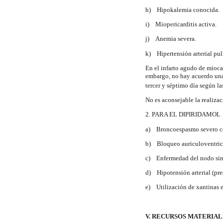
h) Hipokalemia conocida.
i) Miopericarditis activa.
j) Anemia severa.
k) Hipertensión arterial pu
En el infarto agudo de miocar
embargo, no hay acuerdo unán
tercer y séptimo día según la
No es aconsejable la realizac
2. PARA EL DIPIRIDAMOL
a) Broncoespasmo severo c
b) Bloqueo auriculoventricu
c) Enfermedad del nodo sinu
d) Hipotensión arterial (pre
e) Utilización de xantinas e
V. RECURSOS MATERIAL