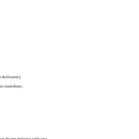
 deslizante).
rzo inmediato,
pas de tres minutos cada una