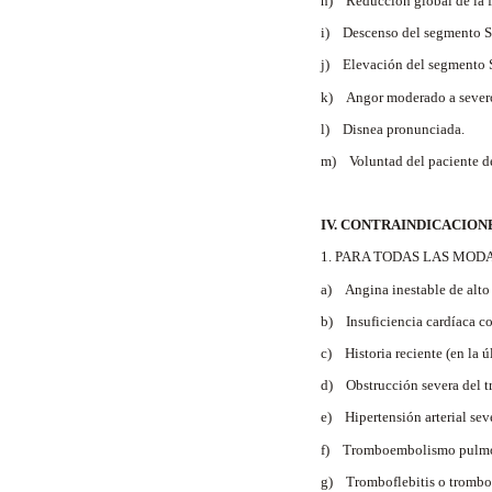
h) Reducción global de la fu
i) Descenso del segmento S
j) Elevación del segmento S
k) Angor moderado a sever
l) Disnea pronunciada.
m) Voluntad del paciente de 
IV. CONTRAINDICACION
1. PARA TODAS LAS MOD
a) Angina inestable de alto 
b) Insuficiencia cardíaca co
c) Historia reciente (en la ú
d) Obstrucción severa del tra
e) Hipertensión arterial se
f) Tromboembolismo pulmona
g) Tromboflebitis o trombos