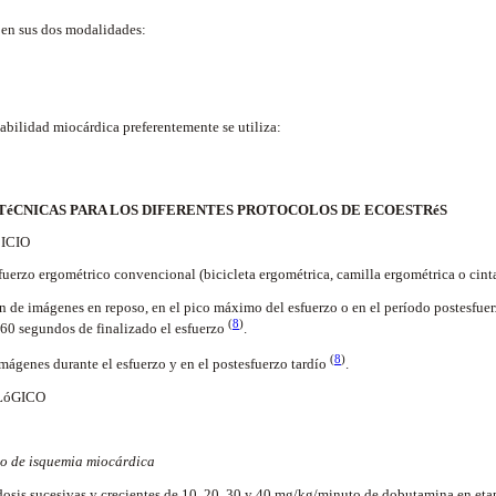
en sus dos modalidades:
abilidad miocárdica preferentemente se utiliza:
TéCNICAS PARA LOS DIFERENTES PROTOCOLOS DE ECOESTRéS
ICIO
fuerzo ergométrico convencional (bicicleta ergométrica, camilla ergométrica o cinta
n de imágenes en reposo, en el pico máximo del esfuerzo o en el período postesfue
(
8
)
 60 segundos de finalizado el esfuerzo
.
(
8
)
imágenes durante el esfuerzo y en el postesfuerzo tardío
.
LóGICO
co de isquemia miocárdica
osis sucesivas y crecientes de 10, 20, 30 y 40 mg/kg/minuto de dobutamina en eta