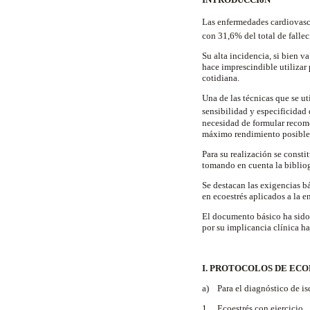
Las enfermedades cardiovasc
con 31,6% del total de falle
Su alta incidencia, si bien 
hace imprescindible utilizar 
cotidiana.
Una de las técnicas que se ut
sensibilidad y especificidad
necesidad de formular recome
máximo rendimiento posible
Para su realización se const
tomando en cuenta la bibliog
Se destacan las exigencias b
en ecoestrés aplicados a la 
El documento básico ha sido 
por su implicancia clínica h
I. PROTOCOLOS DE ECO
a) Para el diagnóstico de is
1. Ecoestrés con ejercicio.