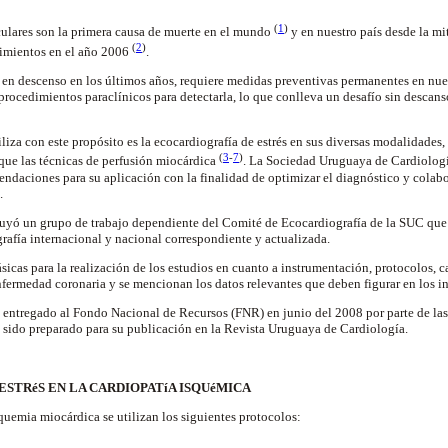
(
1
)
ulares son la primera causa de muerte en el mundo
y en nuestro país desde la mi
(
2
)
cimientos en el año 2006
.
va en descenso en los últimos años, requiere medidas preventivas permanentes en nue
procedimientos paraclínicos para detectarla, lo que conlleva un desafío sin descanso
iliza con este propósito es la ecocardiografía de estrés en sus diversas modalidades, 
(
3
-
7
)
 que las técnicas de perfusión miocárdica
. La Sociedad Uruguaya de Cardiologí
ndaciones para su aplicación con la finalidad de optimizar el diagnóstico y colabo
.
ituyó un grupo de trabajo dependiente del Comité de Ecocardiografía de la SUC qu
rafía internacional y nacional correspondiente y actualizada.
ásicas para la realización de los estudios en cuanto a instrumentación, protocolos, 
enfermedad coronaria y se mencionan los datos relevantes que deben figurar en los i
entregado al Fondo Nacional de Recursos (FNR) en junio del 2008 por parte de las
a sido preparado para su publicación en la Revista Uruguaya de Cardiología.
ESTRéS EN LA CARDIOPATíA ISQUéMICA
quemia miocárdica se utilizan los siguientes protocolos: