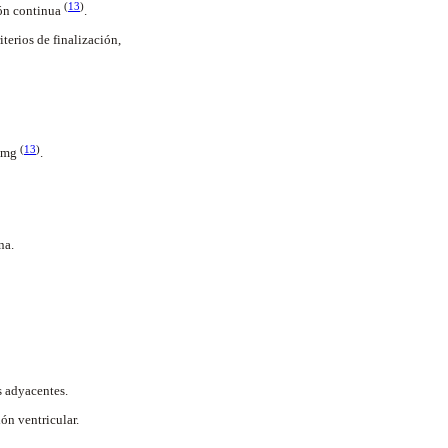
(
13
)
ión continua
.
terios de finalización,
(
13
)
0 mg
.
na.
s adyacentes.
ón ventricular.