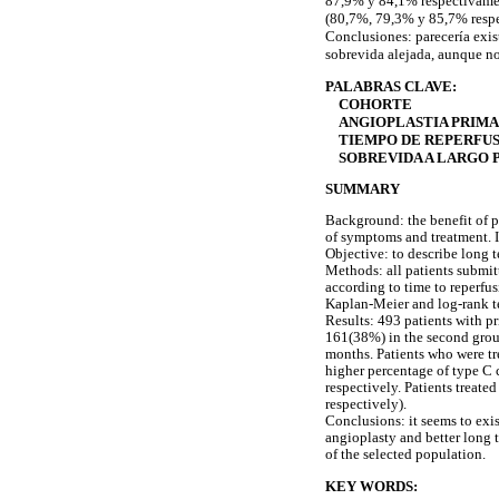
87,9% y 84,1% respectivament
(80,7%, 79,3% y 85,7% resp
Conclusiones: parecería exis
sobrevida alejada, aunque no 
PALABRAS CLAVE:
COHORTE
ANGIOPLASTIA PRIMA
TIEMPO DE REPERFUS
SOBREVIDA A LARGO 
SUMMARY
Background: the benefit of 
of symptoms and treatment. In
Objective: to describe long t
Methods: all patients submi
according to time to reperfu
Kaplan-Meier and log-rank te
Results: 493 patients with pr
161(38%) in the second group
months. Patients who were tr
higher percentage of type C
respectively. Patients treate
respectively).
Conclusions: it seems to exi
angioplasty and better long te
of the selected population.
KEY WORDS: