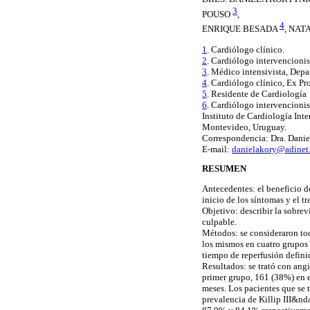
3
POUSO
,
4
ENRIQUE BESADA
, NAT
1
. Cardiólogo clínico.
2
. Cardiólogo intervencionis
3
. Médico intensivista, Depa
4
. Cardiólogo clínico, Ex P
5
. Residente de Cardiología
6
. Cardiólogo intervencioni
Instituto de Cardiología Int
Montevideo, Uruguay.
Correspondencia: Dra. Dani
E-mail:
danielakory@adinet
RESUMEN
Antecedentes: el beneficio d
inicio de los síntomas y el t
Objetivo: describir la sobrev
culpable.
Métodos: se consideraron tod
los mismos en cuatro grupos 
tiempo de reperfusión defini
Resultados: se trató con ang
primer grupo, 161 (38%) en e
meses. Los pacientes que se 
prevalencia de Killip III&nd