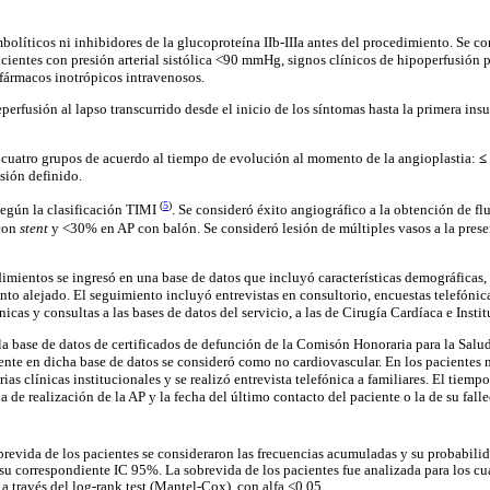
bolíticos ni inhibidores de la glucoproteína IIb-IIIa antes del procedimiento. Se 
acientes con presión arterial sistólica <90 mmHg, signos clínicos de hipoperfusión p
fármacos inotrópicos intravenosos.
erfusión al lapso transcurrido desde el inicio de los síntomas hasta la primera ins
n cuatro grupos de acuerdo al tiempo de evolución al momento de la angioplastia:
≤
sión definido.
(
5
)
 según la clasificación TIMI
. Se consideró éxito angiográfico a la obtención de fl
 con
stent
y <30% en AP con balón. Se consideró lesión de múltiples vasos a la pres
imientos se ingresó en una base de datos que incluyó características demográficas,
nto alejado. El seguimiento incluyó entrevistas en consultorio, encuestas telefónica
nicas y consultas a las bases de datos del servicio, a las de Cirugía Cardíaca e Instit
 la base de datos de certificados de defunción de la Comisón Honoraria para la Salu
ente en dicha base de datos se consideró como no cardiovascular. En los pacientes 
orias clínicas institucionales y se realizó entrevista telefónica a familiares. El tiem
a de realización de la AP y la fecha del último contacto del paciente o la de su fall
brevida de los pacientes se consideraron las frecuencias acumuladas y su probabili
u correspondiente IC 95%. La sobrevida de los pacientes fue analizada para los cu
a través del log-rank test (Mantel-Cox), con alfa <0,05.