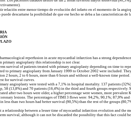
e. Los pacientes tratados dentro de las 2 horas tuvieron mayor sobrevida (90,5%), 
ectivamente).
tir relación entre menor tiempo de evolución del infarto en el momento de la angio
puede descartarse la posibilidad de que ese hecho se deba a las características de 
RIA
IÓN
PLAZO
pharmacological reperfusion in acute myocardial infarction has a strong dependen
 primary angioplasty this relationship is not clear.
erm survival of patients treated with primary angioplasty depending on time to reper
tted to primary angioplasty from January 1999 to October 2002 were included. They
sion 2 hours, 2 to 6 hours, more than 6 hours and without a well-known time period
st for survival curves.
imary angioplasty were tested with a 7,1% in hospital mortality. 137 patients (32%) 
, 58 (13,8%) and 70 patients (16,4%) in the third and fourth groups respectively.
eated after two hours were older, a higher percentage were women, more prevalent Ki
 coronary lesions. The percentages of TIMI 3 flows were: 94,2%; 90,1%; 87,9% and 
d in less than two hours had better survival (90,5%) than the rest of the groups (8
st a relationship between a lesser time of myocardial infarction evolution and the 
rm survival, although it can not be discarded the possibility that this fact could be 