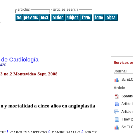
 de Cardiología
Services 
0420
Journal
23 no.2 Montevideo Sept. 2008
SciELO
Article
Spanis
Article
n y mortalidad a cinco años en angioplastia
Article
How to 
SciELO
1
2
2
CKI
, CAROLINA ARTUCIO
, DANIEL MALLO
, JORGE