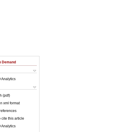
on Demand
 Analytics
h (pdf)
 in xml format
 references
cite this article
 Analytics