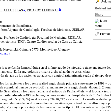
Automat
Related lin
5
6
ALIA LLUBERAS
, RICARDO LLUBERAS
Share
More
ta
rtamento de Estadística.
More
rofesor Adjunto de Cardiología, Facultad de Medicina, UDELAR.
Permali
sta, Profesor de Cardiología, Facultad de Medicina, UDELAR.
ervencionista (INCI). Centro Cardiovascular de Casa de Galicia.
ela Korytnicki. Coimbra 5776. Montevideo, Uruguay.
.com.uy
e la reperfusión farmacológica en el infarto agudo de miocardio tiene una fuerte de
ratamiento. En la angioplastia primaria dicha relación no es tan clara.
ida alejada de los pacientes tratados con angioplastia primaria según el tiempo de re
os los pacientes a los que se realizó angioplastia primaria entre enero de 1999 y o
de acuerdo al tiempo de evolución al momento de la angioplastia: &pound; 2 horas, 
do. Se analizaron los datos mediante el método de Kaplan-Meier y el log-rank test p
ioplastia primaria a 493 pacientes, con una mortalidad hospitalaria de 7,1%. Hubo 
l segundo, 58 (13,6%) en el tercero y 70 (16,4%) en el cuarto. La mediana de tiem
trataron después de las dos horas fueron más añosos, existiendo entre ellos mayor p
ash; IV y mayor porcentaje de lesiones coronarias tipo C. El porcentaje de flujo TI