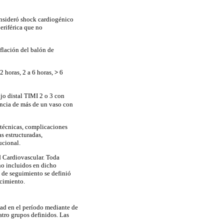
consideró shock cardiogénico
eriférica que no
uflación del balón de
2
horas,
2
a
6
horas,
>
6
ujo distal TIMI 2 o 3 con
encia de más de un vaso con
 técnicas, complicaciones
s estructuradas,
ucional.
d Cardiovascular. Toda
no incluidos en dicho
po de seguimiento se definió
ecimiento.
dad en el período mediante de
atro grupos definidos. Las