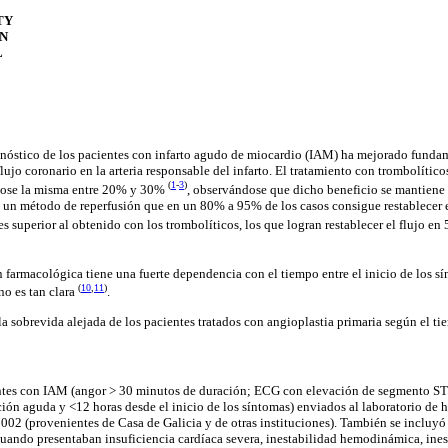
TY
N
L
onóstico de los pacientes con infarto agudo de miocardio (IAM) ha mejorado funda
lujo coronario en la arteria responsable del infarto. El tratamiento con trombolític
(
1
-
3
)
ndose la misma entre 20% y 30%
, observándose que dicho beneficio se mantiene
 un método de reperfusión que en un 80% a 95% de los casos consigue restablecer el 
 es superior al obtenido con los trombolíticos, los que logran restablecer el flujo e
n farmacológica tiene una fuerte dependencia con el tiempo entre el inicio de los s
(
10
,
11
)
no es tan clara
.
la sobrevida alejada de los pacientes tratados con angioplastia primaria según el ti
entes con IAM (angor > 30 minutos de duración; ECG con elevación de segmento 
ión aguda y <12 horas desde el inicio de los síntomas) enviados al laboratorio de
002 (provenientes de Casa de Galicia y de otras instituciones). También se incluyó
uando presentaban insuficiencia cardíaca severa, inestabilidad hemodinámica, inest