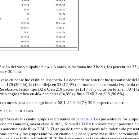
sión del vaso culpable fue 4 ± 3 horas, la mediana fue 3 horas, los percentiles 25 y
os y 30 horas.
 vaso culpable fue el único lesionado. La descendente anterior fue responsable de
 en 170 (39,9%), la circunfleja en 53 (12,4%), el tronco de la coronaria izquierda 
 Se observó lesión tipo B2 o C en 219 pacientes (51,4%) y oclusión total en 307 (
éxito angiográfico en 404 pacientes (94,8%) y flujo TIMI 3 en 386 (90,6%).
en meses para cada rango fueron: 58,1, 55,0, 54,7 y 30,0 respectivamente.
EMPO DE REPERFUSIóN
ográficas de los cuatro grupos se presentan en la
tabla 3
. Los pacientes de los grup
 con más mujeres, mayor clase Killip y Kimball III-IV y tuvieron mayor porcentaje d
 porcentajes de flujo TIMI 3. El grupo de tiempo de reperfusión indefinido present
oras precoz y los grupos tardíos, en cuanto a la edad y sexo masculino, pero mostr
s y en clase Killip y Kimball III-IV. En dicho grupo se logró obtener menor porcenta