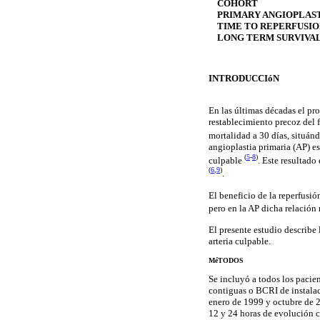
COHORT
PRIMARY ANGIOPLAS
TIME TO REPERFUSIO
LONG TERM SURVIVA
INTRODUCCIóN
En las últimas décadas el pr
restablecimiento precoz del f
mortalidad a 30 días, situá
angioplastia primaria (AP) es
(
5
-
8
)
culpable
. Este resultado
(
6
,
9
)
.
El beneficio de la reperfusió
pero en la AP dicha relación 
El presente estudio describe 
arteria culpable.
MéTODOS
Se incluyó a todos los paci
contiguas o BCRI de instalac
enero de 1999 y octubre de 2
12 y 24 horas de evolución c