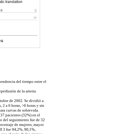
ic translation
ks
nk
pendencia del tiempo entre el
perfusión de la arteria
ctubre de 2002. Se dividió a
2 a 6 horas, >6 horas y sin
ara curvas de sobrevida.
137 pacientes (32%) en el
po del seguimiento fue de 32
orcentaje de mujeres, mayor
MI 3 fue 94,2%, 90,1%,