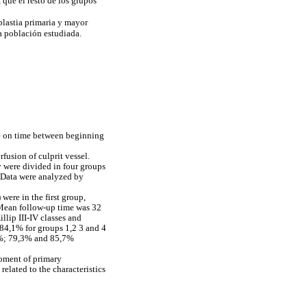
que el resto de los grupos
plastia primaria y mayor
la población estudiada.
ce on time between beginning
fusion of culprit vessel.
 were divided in four groups
. Data were analyzed by
were in the first group,
 Mean follow-up time was 32
llip III-IV classes and
84,1% for groups 1,2 3 and 4
0,7%; 79,3% and 85,7%
moment of primary
related to the characteristics