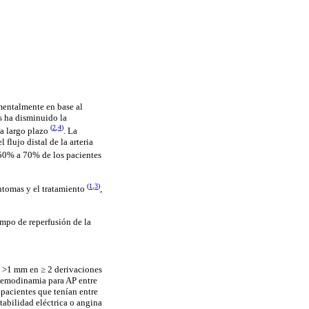
mentalmente en base al
os ha disminuido la
(
2
,
4
)
 a largo plazo
. La
flujo distal de la arteria
n 50% a 70% de los pacientes
(
1
,
3
)
íntomas y el tratamiento
,
empo de reperfusión de la
ST >1 mm en
≥
2 derivaciones
 hemodinamia para AP entre
 pacientes que tenían entre
abilidad eléctrica o angina