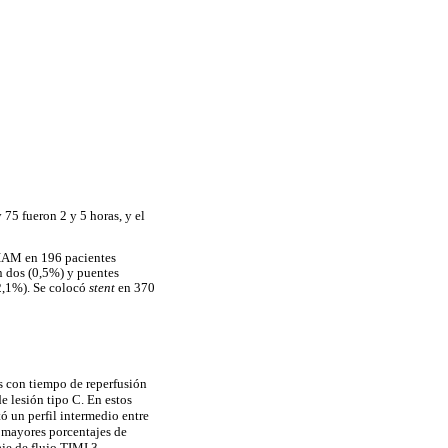
 75 fueron 2 y 5 horas, y el
l IAM en 196 pacientes
en dos (0,5%) y puentes
72,1%). Se colocó
stent
en 370
os con tiempo de reperfusión
e lesión tipo C. En estos
ó un perfil intermedio entre
ó mayores porcentajes de
je de flujo TIMI 3.