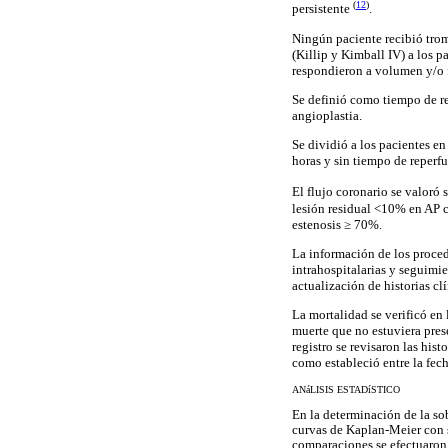
(
12
)
persistente
.
Ningún paciente recibió trom
(Killip y Kimball IV) a los p
respondieron a volumen y/o 
Se definió como tiempo de rep
angioplastia.
Se dividió a los pacientes e
horas y sin tiempo de reperfu
El flujo coronario se valoró
lesión residual <10% en AP
estenosis
≥
70%.
La información de los proced
intrahospitalarias y seguimie
actualización de historias clí
La mortalidad se verificó en
muerte que no estuviera pres
registro se revisaron las hist
como estableció entre la fech
ANáLISIS ESTADíSTICO
En la determinación de la so
curvas de Kaplan-Meier con s
comparaciones se efectuaron 