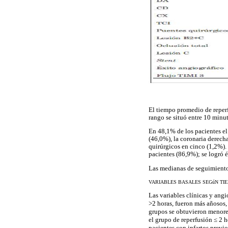
El tiempo promedio de reperfu
rango se situó entre 10 minut
En 48,1% de los pacientes el
(46,0%), la coronaria derecha
quirúrgicos en cinco (1,2%).
pacientes (86,9%); se logró 
Las medianas de seguimiento 
VARIABLES BASALES SEGúN TI
Las variables clínicas y angi
>2 horas, fueron más añosos,
grupos se obtuvieron menores
el grupo de reperfusión
≤
2 h
pacientes con infartos previo