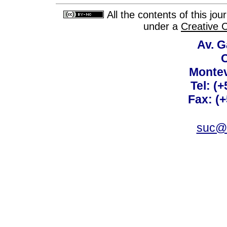
All the contents of this jo
under a
Creative 
Av. G
C
Montev
Tel: (
Fax: (
suc@a