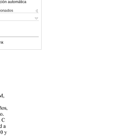
ción automática
cionados
nk