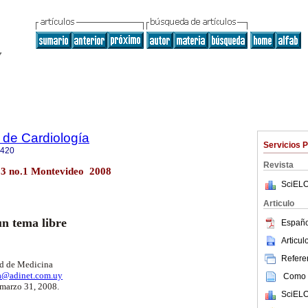
 de Cardiología
Servicios 
0420
Revista
23 no.1 Montevideo 2008
SciELO
Articulo
n tema libre
Españo
Articu
Referen
ad de Medicina
a@adinet.com.uy
Como c
marzo 31, 2008.
SciELO