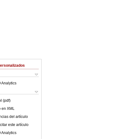
Personalizados
 Analytics
l (pdf)
lo en XML
cias del artículo
itar este artículo
 Analytics