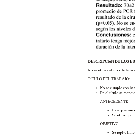
DESCRIPCIóN DE LOS E
No se utiliza el tipo de letra 
TíTULO DEL TRABAJO:
No se cumple con lo s
En el título se menci
ANTECEDENTE
La expresión r
Se utiliza por
OBJETIVO
Se repite inne