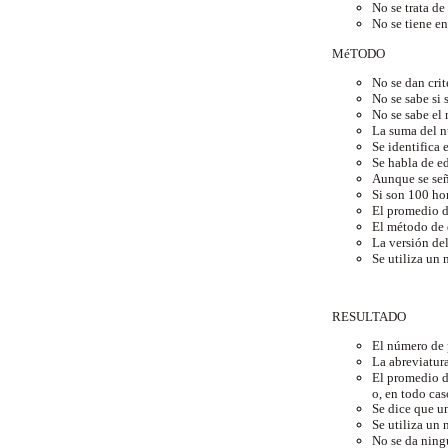
No se trata d
No se tiene en
MéTODO
No se dan crit
No se sabe si 
No se sabe el 
La suma del n
Se identifica 
Se habla de ed
Aunque se señ
Si son 100 ho
El promedio d
El método de 
La versión del
Se utiliza un 
RESULTADO
El número de 
La abreviatura
El promedio d
o, en todo ca
Se dice que un
Se utiliza un 
No se da ning