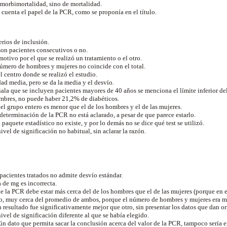
e morbimortalidad, sino de mortalidad.
 cuenta el papel de la PCR, como se proponía en el título.
erios de inclusión.
son pacientes consecutivos o no.
motivo por el que se realizó un tratamiento o el otro.
úmero de hombres y mujeres no coincide con el total.
el centro donde se realizó el estudio.
ad media, pero se da la media y el desvío.
ala que se incluyen pacientes mayores de 40 años se menciona el límite inferior de
mbres, no puede haber 21,2% de diabéticos.
el grupo entero es menor que el de los hombres y el de las mujeres.
determinación de la PCR no está aclarado, a pesar de que parece estarlo.
 paquete estadístico no existe, y por lo demás no se dice qué test se utilizó.
nivel de significación no habitual, sin aclarar la razón.
pacientes tratados no admite desvío estándar.
 de mg es incorrecta.
e la PCR debe estar más cerca del de los hombres que el de las mujeres (porque en
so, muy cerca del promedio de ambos, porque el número de hombres y mujeres era m
 resultado fue significativamente mejor que otro, sin presentar los datos que dan o
nivel de significación diferente al que se había elegido.
ún dato que permita sacar la conclusión acerca del valor de la PCR, tampoco sería 