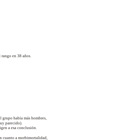
l rango en 38 años.
 el grupo había más hombres,
uy parecido).
rigen a esa conclusión.
en cuanto a morbimortalidad,