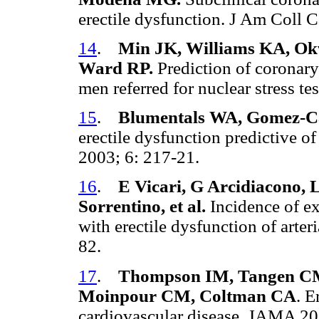
erectile dysfunction. J Am Coll 
14
.
Min JK, Williams KA, Ok
Ward RP.
Prediction of coronary
men referred for nuclear stress t
15
.
Blumentals WA, Gomez-Ca
erectile dysfunction predictive o
2003; 6: 217-21.
16
.
E Vicari, G Arcidiacono, L
Sorrentino, et al.
Incidence of ext
with erectile dysfunction of arter
82.
17
.
Thompson IM, Tangen CM
Moinpour CM, Coltman CA
. E
cardiovascular disease. JAMA 2