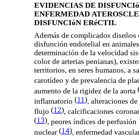
EVIDENCIAS DE DISFUNCI
ENFERMEDAD ATEROSCLER
DISFUNCIóN ERéCTIL
Además de complicados diseños e
disfunción endotelial en animale
determinación de la velocidad sis
color de arterias penianas), exist
territorios, en seres humanos, a 
carotídeo y de prevalencia de pla
aumento de la rigidez de la aorta
(
11
)
inflamatorio
, alteraciones d
(
12
)
flujo
, calcificaciones corona
(
13
)
, peores índices de perfusión
(
14
)
nuclear
, enfermedad vascular