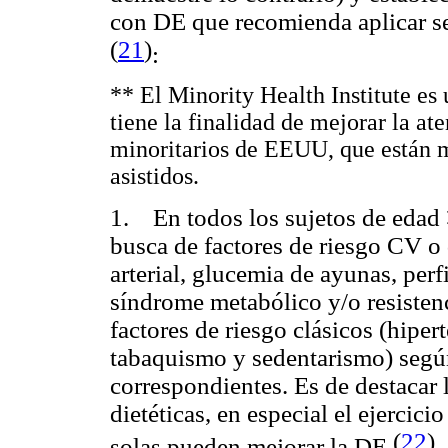
con DE que recomienda aplicar se
(
21
)
:
** El Minority Health Institute es 
tiene la finalidad de mejorar la at
minoritarios de EEUU, que están m
asistidos.
1. En todos los sujetos de edad 
busca de factores de riesgo CV o
arterial, glucemia de ayunas, perf
síndrome metabólico y/o resistenci
factores de riesgo clásicos (hipert
tabaquismo y sedentarismo) según
correspondientes. Es de destacar 
dietéticas, en especial el ejercici
(
22
)
solas pueden mejorar la DE
.