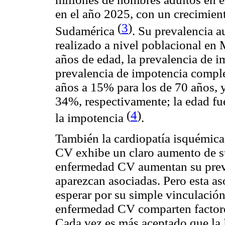
en el año 2025, con un crecimien
(
3
)
Sudamérica
. Su prevalencia 
realizado a nivel poblacional en
años de edad, la prevalencia de 
prevalencia de impotencia compl
años a 15% para los de 70 años,
34%, respectivamente; la edad fue
(
4
)
la impotencia
.
También la cardiopatía isquémica
CV exhibe un claro aumento de su
enfermedad CV aumentan su preva
aparezcan asociadas. Pero esta as
esperar por su simple vinculació
enfermedad CV comparten factore
Cada vez es más aceptado que la 