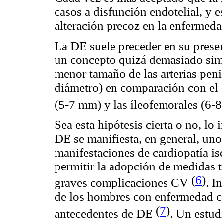
casos a disfunción endotelial, y 
alteración precoz en la enfermeda
La DE suele preceder en su prese
un concepto quizá demasiado simpl
menor tamaño de las arterias pen
diámetro) en comparación con el d
(5-7 mm) y las íleofemorales (6
Sea esta hipótesis cierta o no, l
DE se manifiesta, en general, unos
manifestaciones de cardiopatía is
permitir la adopción de medidas 
(
6
)
graves complicaciones CV
. I
de los hombres con enfermedad co
(
7
)
antecedentes de DE
. Un estud