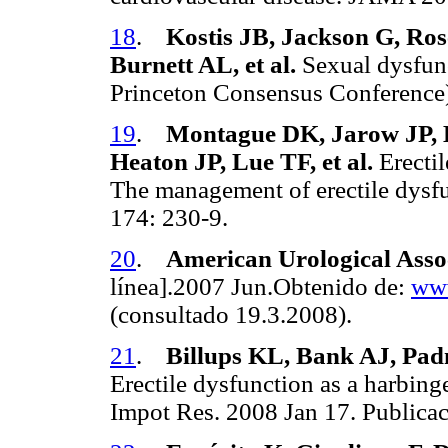
18
.
Kostis JB, Jackson G, Ros
Burnett AL, et al.
Sexual dysfunc
Princeton Consensus Conference)
19
.
Montague DK, Jarow JP,
Heaton JP, Lue TF, et al.
Erecti
The management of erectile dysf
174: 230-9.
20
.
American Urological Asso
línea].2007 Jun.Obtenido de:
www
(consultado 19.3.2008).
21
.
Billups KL, Bank AJ, Pa
Erectile dysfunction as a harbinge
Impot Res. 2008 Jan 17. Publicac