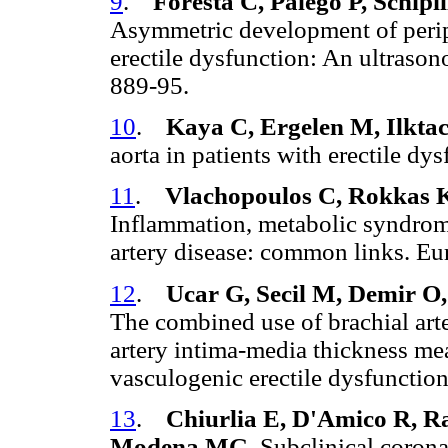
9
.
Foresta C, Palego P, Schipil
Asymmetric development of periph
erectile dysfunction: An ultraso
889-95.
10
.
Kaya C, Ergelen M, Ilkt
aorta in patients with erectile d
11
.
Vlachopoulos C, Rokkas K,
Inflammation, metabolic syndrome
artery disease: common links. Eu
12
.
Ucar G, Secil M, Demir O,
The combined use of brachial arte
artery intima-media thickness m
vasculogenic erectile dysfunction
13
.
Chiurlia E, D'Amico R, R
Modena MG.
Subclinical coronar