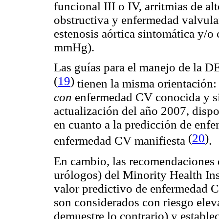
funcional III o IV, arritmias de al
obstructiva y enfermedad valvular
estenosis aórtica sintomática y/o 
mmHg).
Las guías para el manejo de la D
(
19
)
tienen la misma orientación: 
con
enfermedad CV conocida y sig
actualización del año 2007, disp
en cuanto a la predicción de enf
(
20
)
enfermedad CV manifiesta
.
En cambio, las recomendaciones d
urólogos) del Minority Health Ins
valor predictivo de enfermedad C
son considerados con riesgo ele
demuestre lo contrario) y estable