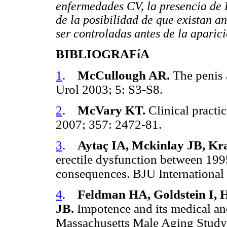
enfermedades CV, la presencia de 
de la posibilidad de que existan 
ser controladas antes de la aparic
BIBLIOGRAFíA
1
.
McCullough AR.
The penis a
Urol 2003; 5: S3-S8.
2
.
McVary KT.
Clinical practi
2007; 357: 2472-81.
3
.
Aytaç IA, Mckinlay JB, Kr
erectile dysfunction between 19
consequences. BJU International 
4
.
Feldman HA, Goldstein I, 
JB.
Impotence and its medical and
Massachusetts Male Aging Study.