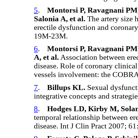
5
.
Montorsi P, Ravagnani PM, G
Salonia A, et al.
The artery size 
erectile dysfunction and coronary
19M-23M.
6
.
Montorsi P, Ravagnani PM, G
A, et al.
Association between erec
disease. Role of coronary clinica
vessels involvement: the COBRA t
7
.
Billups KL.
Sexual dysfunct
integrative concepts and strateg
8
.
Hodges LD, Kirby M, Solan
temporal relationship between er
disease. Int J Clin Pract 2007; 6