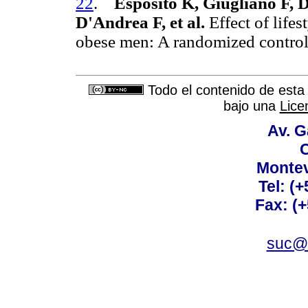
22
.
Espósito K, Giugliano F, D
D'Andrea F, et al.
Effect of lifes
obese men: A randomized control
Todo el contenido de esta 
bajo una
Lice
Av. G
C
Montev
Tel: (
Fax: (
suc@a