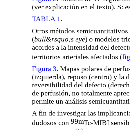
(ver explicación en el texto). S: e
TABLA 1
.
Otros métodos semicuantitativos 
(
bull&rsquo;s eye
) o modelos tri
acordes a la intensidad del defec
territorios arteriales afectados (
fi
Figura 3
. Mapas polares de perfus
(izquierda), reposo (centro) y la 
reversibilidad del defecto (derech
de perfusión, no totalmente apre
permite un análisis semicuantitat
A fin de investigar las implicanc
99m
dudosos con
Tc-MIBI sensib