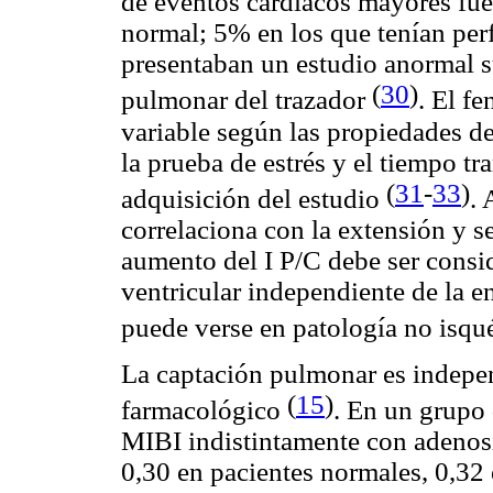
de eventos cardíacos mayores fue
normal; 5% en los que tenían per
presentaban un estudio anormal 
(
30
)
pulmonar del trazador
. El f
variable según las propiedades del
la prueba de estrés y el tiempo tr
(
31
-
33
)
adquisición del estudio
.
correlaciona con la extensión y s
aumento del I P/C debe ser consi
ventricular independiente de la e
puede verse en patología no isq
La captación pulmonar es independ
(
15
)
farmacológico
. En un grupo
MIBI indistintamente con adenosin
0,30 en pacientes normales, 0,32