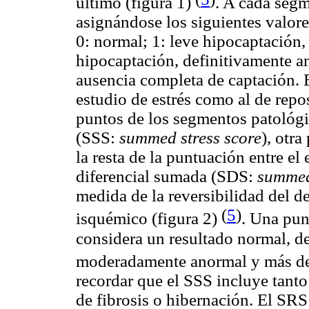
último (figura 1)
. A cada segm
asignándose los siguientes valore
0: normal; 1: leve hipocaptación
hipocaptación, definitivamente an
ausencia completa de captación. E
estudio de estrés como al de rep
puntos de los segmentos patológic
(SSS:
summed stress score
), otr
la resta de la puntuación entre el
diferencial sumada (SDS:
summed
medida de la reversibilidad del d
(
5
)
isquémico (figura 2)
. Una pun
considera un resultado normal, d
moderadamente anormal y más d
recordar que el SSS incluye tant
de fibrosis o hibernación. El SRS 