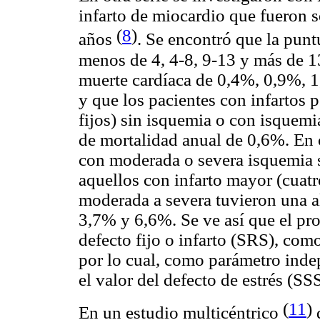
infarto de miocardio que fueron 
(
8
)
años
. Se encontró que la punt
menos de 4, 4-8, 9-13 y más de 1
muerte cardíaca de 0,4%, 0,9%, 
y que los pacientes con infartos
fijos) sin isquemia o con isquem
de mortalidad anual de 0,6%. En
con moderada o severa isquemia s
aquellos con infarto mayor (cuat
moderada a severa tuvieron una al
3,7% y 6,6%. Se ve así que el pr
defecto fijo o infarto (SRS), com
por lo cual, como parámetro inde
el valor del defecto de estrés (S
(
11
)
En un estudio multicéntrico
q