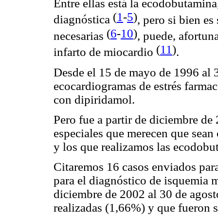
Entre ellas está la ecodobutamina
(
1
-
5
)
diagnóstica
, pero si bien e
(
6
-
10
)
necesarias
, puede, afortun
(
11
)
infarto de miocardio
.
Desde el 15 de mayo de 1996 al 
ecocardiogramas de estrés farma
con dipiridamol.
Pero fue a partir de diciembre d
especiales que merecen que sean 
y los que realizamos las ecodobu
Citaremos 16 casos enviados para
para el diagnóstico de isquemia 
diciembre de 2002 al 30 de agos
realizadas (1,66%) y que fueron s