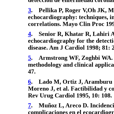
detección de enfermedad coronar
3
. Pellika P, Roger V,Oh JK, Mil
echocardiography: techniques, im
correlations. Mayo Clin Proc 199
4
. Senior R, Khatar R, Lahiri A
echocardiography for the detecti
disease. Am J Cardiol 1998; 81: 
5
. Armstrong WF, Zoghbi WA. S
methodology and clinical applica
47.
6
. Lado M, Ortiz J, Aramburu J
Moreno J, et al. Factibilidad y c
Rev Urug Cardiol 1995, 10: 108.
7
. Muñoz L, Areco D. Incidencia
complicaciones en el ecocardiog