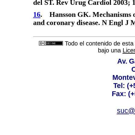
del ST. Rev Urug Cardiol 2003; 1
16
. Hansson GK. Mechanisms of 
and coronary disease. N Engl J M
Todo el contenido de esta 
bajo una
Lice
Av. G
C
Montev
Tel: (
Fax: (
suc@a