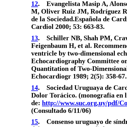
12
. Evangelista Masip A, Alon
M, Oliver Ruiz JM, Rodríguez Rad
de la Sociedad.Española de Card
Cardiol 2000; 53: 663-83.
13
. Schiller NB, Shah PM, Cra
Feigenbaum H, et al. Recommendat
ventricle by two-dimensional ec
Echocardiography Committee on
Quantitation of Two-Dimensiona
Echocardiogr 1989; 2(5): 358-67.
14
. Sociedad Uruguaya de Card
Dolor Torácico. (monografía en l
de:
http://www.suc.org.uy/pdf
(Consultado 6/11/06)
15
. Consenso uruguayo de síndr