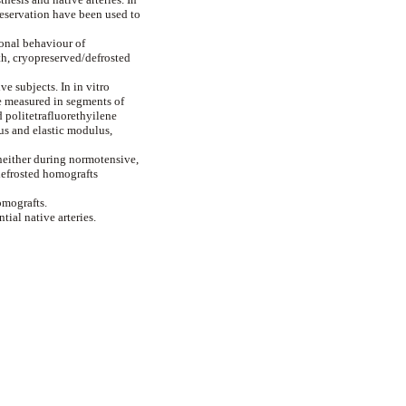
reservation have been used to
ional behaviour of
th, cryopreserved/defrosted
e subjects. In in vitro
e measured in segments of
 politetrafluorethyilene
us and elastic modulus,
neither during normotensive,
defrosted homografts
omografts.
ial native arteries.