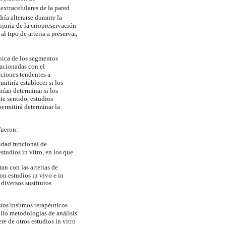
extracelulares de la pared
ría alterarse durante la
njuria de la criopreservación
l tipo de arteria a preservar,
nica de los segmentos
lacionadas con el
cciones tendentes a
mitiría establecer si los
rían determinar si los
te sentido, estudios
ermitirá determinar la
fueron:
idad funcional de
tudios in vitro, en los que
an con las arterias de
on estudios in vivo e in
diversos sustitutos
estos insumos terapéuticos
ello metodologías de análisis
re de otros estudios in vitro