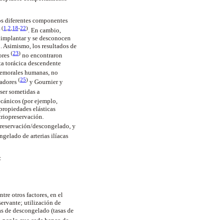
los diferentes componentes
(
1
,
2
,
18
-
22
)
r
. En cambio,
 implantar y se desconocen
. Asimismo, los resultados de
(
23
)
ores
no encontraron
rta torácica descendente
y femorales humanas, no
(
25
)
radores
y Gournier y
ser sometidas a
cánicos (por ejemplo,
propiedades elásticas
 criopreservación.
opreservación/descongelado, y
gelado de arterias ilíacas
:
tre otros factores, en el
ervante; utilización de
as de descongelado (tasas de