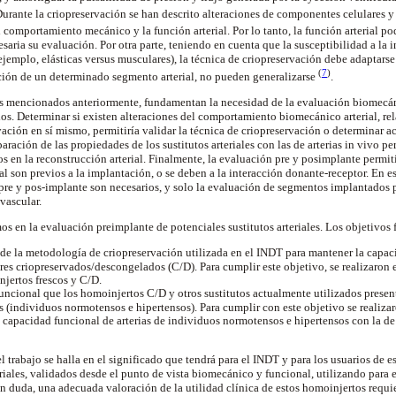
Durante la criopreservación se han descrito alteraciones de componentes celulares y 
 comportamiento mecánico y la función arterial. Por lo tanto, la función arterial pod
saria su evaluación. Por otra parte, teniendo en cuenta que la susceptibilidad a la i
r ejemplo, elásticas versus musculares), la técnica de criopreservación debe adaptarse a
(
7
)
ación de un determinado segmento arterial, no pueden generalizarse
.
los mencionados anteriormente, fundamentan la necesidad de la evaluación biomecá
s. Determinar si existen alteraciones del comportamiento biomecánico arterial, re
ación en sí mismo, permitiría validar la técnica de criopreservación o determinar a
ración de las propiedades de los sustitutos arteriales con las de arterias in vivo per
s en la reconstrucción arterial. Finalmente, la evaluación pre y posimplante permiti
ial son previos a la implantación, o se deben a la interacción donante-receptor. En es
re y pos-implante son necesarios, y solo la evaluación de segmentos implantados p
 vascular.
os en la evaluación preimplante de potenciales sustitutos arteriales. Los objetivos 
de la metodología de criopreservación utilizada en el INDT para mantener la capac
es criopreservados/descongelados (C/D). Para cumplir este objetivo, se realizaron es
jertos frescos y C/D.
funcional que los homoinjertos C/D y otros sustitutos actualmente utilizados present
s (individuos normotensos e hipertensos). Para cumplir con este objetivo se realizar
a capacidad funcional de arterias de individuos normotensos e hipertensos con la de 
 trabajo se halla en el significado que tendrá para el INDT y para los usuarios de 
riales, validados desde el punto de vista biomecánico y funcional, utilizando para 
n duda, una adecuada valoración de la utilidad clínica de estos homoinjertos requie