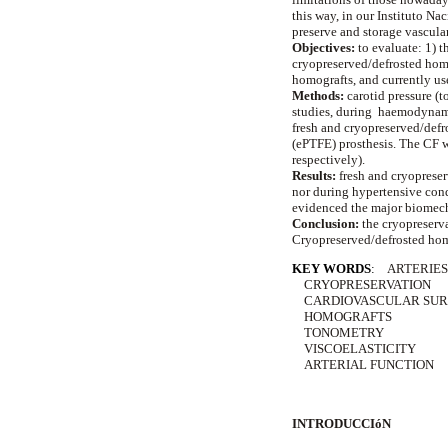
this way, in our Instituto N
preserve and storage vascular
Objectives:
to evaluate: 1) 
cryopreserved/defrosted homo
homografts, and currently use
Methods:
carotid pressure (
studies, during haemodynamic
fresh and cryopreserved/defr
(ePTFE) prosthesis. The CF w
respectively).
Results:
fresh and cryopreser
nor during hypertensive cond
evidenced the major biomechan
Conclusion:
the cryopreserva
Cryopreserved/defrosted homog
KEY WORDS
:
ARTERIES
CRYOPRESERVATION
CARDIOVASCULAR SUR
HOMOGRAFTS
TONOMETRY
VISCOELASTICITY
ARTERIAL FUNCTION
INTRODUCCIóN