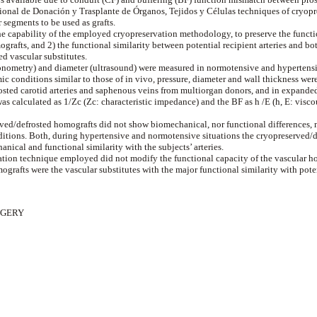
acional de Donación y Trasplante de Órganos, Tejidos y Células techniques of cryop
 segments to be used as grafts.
the capability of the employed cryopreservation methodology, to preserve the funct
grafts, and 2) the functional similarity between potential recipient arteries and bo
d vascular substitutes.
tonometry) and diameter (ultrasound) were measured in normotensive and hypertensiv
 conditions similar to those of in vivo, pressure, diameter and wall thickness wer
osted carotid arteries and saphenous veins from multiorgan donors, and in expanded
as calculated as 1/Zc (Zc: characteristic impedance) and the BF as h /E (h, E: visco
ved/defrosted homografts did not show biomechanical, nor functional differences, 
itions. Both, during hypertensive and normotensive situations the cryopreserved/
ical and functional similarity with the subjects’ arteries.
tion technique employed did not modify the functional capacity of the vascular h
rafts were the vascular substitutes with the major functional similarity with potent
GERY