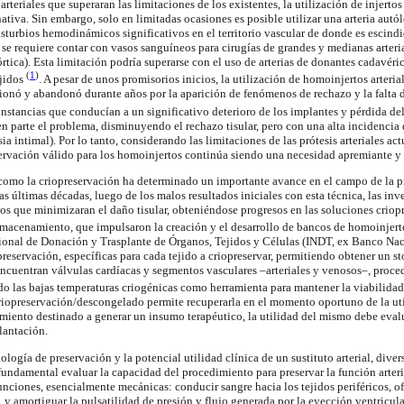
rteriales que superaran las limitaciones de los existentes, la utilización de injertos
tiva. Sin embargo, solo en limitadas ocasiones es posible utilizar una arteria autó
disturbios hemodinámicos significativos en el territorio vascular de donde es escind
 requiere contar con vasos sanguíneos para cirugías de grandes y medianas arteria
rtica). Esta limitación podría superarse con el uso de arterias de donantes cadavéri
(
1
)
jidos
. A pesar de unos promisorios inicios, la utilización de homoinjertos arteria
tionó y abandonó durante años por la aparición de fenómenos de rechazo y la falta
nstancias que conducían a un significativo deterioro de los implantes y pérdida d
en parte el problema, disminuyendo el rechazo tisular, pero con una alta incidencia 
ia intimal). Por lo tanto, considerando las limitaciones de las prótesis arteriales ac
rvación válido para los homoinjertos continúa siendo una necesidad apremiante y 
como la criopreservación ha determinado un importante avance en el campo de la pr
as últimas décadas, luego de los malos resultados iniciales con esta técnica, las inv
s que minimizaran el daño tisular, obteniéndose progresos en las soluciones criopro
macenamiento, que impulsaron la creación y el desarrollo de bancos de homoinjert
acional de Donación y Trasplante de Órganos, Tejidos y Células (INDT, ex Banco Na
preservación, específicas para cada tejido a criopreservar, permitiendo obtener un s
 encuentran válvulas cardíacas y segmentos vasculares –arteriales y venosos–, proc
o las bajas temperaturas criogénicas como herramienta para mantener la viabilida
iopreservación/descongelado permite recuperarla en el momento oportuno de la util
iento destinado a generar un insumo terapéutico, la utilidad del mismo debe evalu
lantación.
logía de preservación y la potencial utilidad clínica de un sustituto arterial, divers
 fundamental evaluar la capacidad del procedimiento para preservar la función arter
nciones, esencialmente mecánicas: conducir sangre hacia los tejidos periféricos, o
 y amortiguar la pulsatilidad de presión y flujo generada por la eyección ventricul