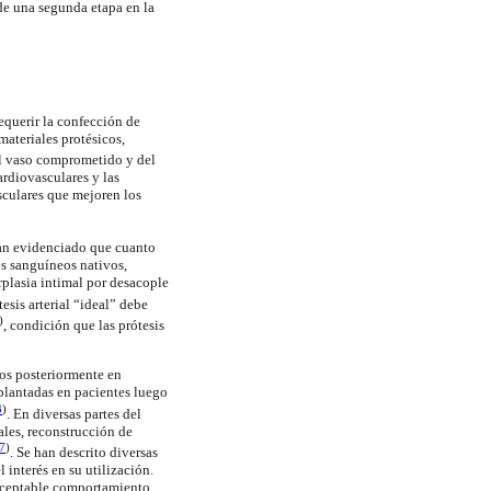
 de una segunda etapa en la
equerir la confección de
materiales protésicos,
del vaso comprometido y del
rdiovasculares y las
asculares que mejoren los
 han evidenciado que cuanto
os sanguíneos nativos,
rplasia intimal por desacople
esis arterial “ideal” debe
)
, condición que las prótesis
dos posteriormente en
plantadas en pacientes luego
3
)
. En diversas partes del
ales, reconstrucción de
7
)
.
Se han descrito diversas
 interés en su utilización.
l aceptable comportamiento