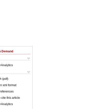
on Demand
 Analytics
h (pdf)
 in xml format
 references
cite this article
 Analytics