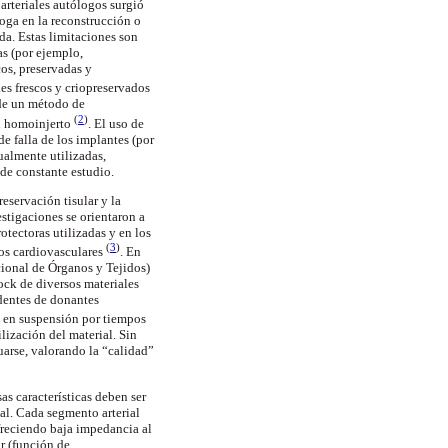
 arteriales autólogos surgió
loga en la reconstrucción o
ida. Estas limitaciones son
s (por ejemplo,
cos, preservadas y
les frescos y criopreservados
 de un método de
(
2
)
el homoinjerto
. El uso de
de falla de los implantes (por
tualmente utilizadas,
de constante estudio.
eservación tisular y la
estigaciones se orientaron a
tectoras utilizadas y en los
(
3
)
os cardiovasculares
. En
cional de Órganos y Tejidos)
tock de diversos materiales
edentes de donantes
d en suspensión por tiempos
ización del material. Sin
arse, valorando la “calidad”
as características deben ser
ial. Cada segmento arterial
freciendo baja impedancia al
ar (función de