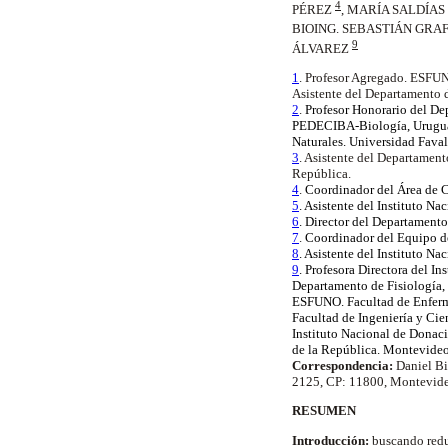
4
PÉREZ
, MARÍA SALDÍAS
BIOING. SEBASTIÁN GRA
9
ÁLVAREZ
1
. Profesor Agregado. ESFUN
Asistente del Departamento d
2
.
Profesor Honorario del De
PEDECIBA-Biología, Uruguay.
Naturales. Universidad Faval
3
. Asistente del Departament
República.
4
.
Coordinador del Área de C
5
. Asistente del Instituto N
6
. Director del Departamento
7
.
Coordinador del Equipo de
8
. Asistente del Instituto N
9
. Profesora Directora del I
Departamento de Fisiología,
ESFUNO. Facultad de Enferme
Facultad de Ingeniería y Cie
Instituto Nacional de Donaci
de la República. Montevideo
Correspondencia:
Daniel Bi
2125, CP: 11800, Montevide
RESUMEN
Introducción:
buscando reduc