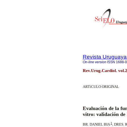
Revista Uruguaya
On-line version
ISSN
1688-
Rev.Urug.Cardiol. vol.
ARTíCULO ORIGINAL
Br. Daniel Bia, Dres. Ricar
Evaluación de la fun
vitro: validación de
1
BR. DANIEL BIA
, DRES