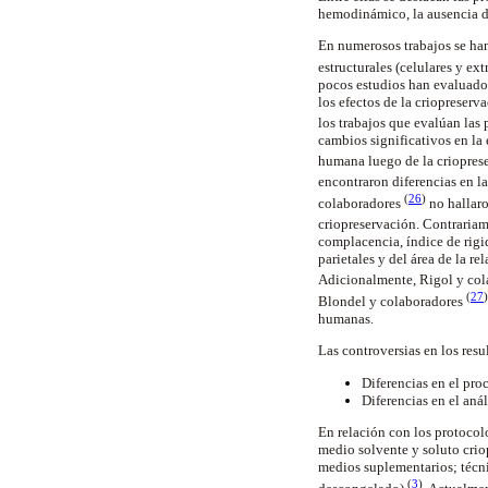
hemodinámico, la ausencia de
En numerosos trabajos se han
estructurales (celulares y ex
pocos estudios han evaluado 
los efectos de la criopreser
los trabajos que evalúan las
cambios significativos en la 
humana luego de la criopres
encontraron diferencias en l
(
26
)
colaboradores
no hallaro
criopreservación. Contrariam
complacencia, índice de rigi
parietales y del área de la re
Adicionalmente, Rigol y co
(
27
)
Blondel y colaboradores
humanas.
Las controversias en los resu
Diferencias en el pr
Diferencias en el aná
En relación con los protocolo
medio solvente y soluto crio
medios suplementarios; técni
(
3
)