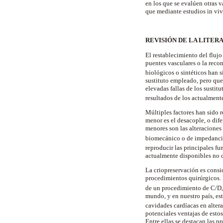
en los que se evalúen otras 
que mediante estudios in viv
REVISIÓN DE LA LITER
El restablecimiento del fluj
puentes vasculares o la reco
biológicos o sintéticos han 
sustituto empleado, pero que
elevadas fallas de los sustitu
resultados de los actualment
Múltiples factores han sido 
menor es el desacople, o dife
menores son las alteraciones
biomecánico o de impedanci
reproducir las principales fu
actualmente disponibles no 
La criopreservación es consi
procedimientos quirúrgicos. 
de un procedimiento de C/D, 
mundo, y en nuestro país, est
cavidades cardíacas en alter
potenciales ventajas de estos
Entre ellas se destacan las 