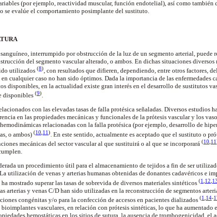
variables (por ejemplo, reactividad muscular, función endotelial), así como también
o se evalúe el comportamiento posimplante del sustituto.
ATURA
o sanguíneo, interrumpido por obstrucción de la luz de un segmento arterial, puede r
nstrucción del segmento vascular alterado, o ambos. En dichas situaciones diversos 
(
8
)
sido utilizados
, con resultados que difieren, dependiendo, entre otros factores, 
 en cualquier caso no han sido óptimos. Dada la importancia de las enfermedades ca
tos disponibles, en la actualidad existe gran interés en el desarrollo de sustitutos v
(
9
)
e disponibles
.
relacionados con las elevadas tasas de falla protésica señaladas. Diversos estudios
rencia en las propiedades mecánicas y funcionales de la prótesis vascular y los vas
 hemodinámicas relacionadas con la falla protésica (por ejemplo, desarrollo de hipe
(
10
,
11
)
as, o ambos)
. En este sentido, actualmente es aceptado que el sustituto o prót
(
10
,
11
nciones mecánicas del sector vascular al que sustituirá o al que se incorporará
cumplen.
derada un procedimiento útil para el almacenamiento de tejidos a fin de ser utiliza
La utilización de venas y arterias humanas obtenidas de donantes cadavéricos e im
(
1
,
12
,
1
ha mostrado superar las tasas de sobrevida de diversos materiales sintéticos
as arterias y venas C/D han sido utilizadas en la reconstrucción de segmentos arteri
(
1
,
14
-
1
aciones congénitas y/o para la confección de accesos en pacientes dializados
 bioimplantes vasculares, en relación con prótesis sintéticas, lo que ha aumentado el
propiedades hemostáticas en los sitios de sutura, la ausencia de trombogenicidad, e