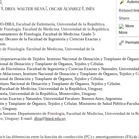
Automat
5
,
6
7
8
F
, DRES. WALTER SILVA
, OSCAR ÁLVAREZ
, INÉS
Related lin
Share
O-DIBA, Facultad de Enfermería, Universidad de la República.
More
e Fisiología. Facultad de Medicina. Universidad de la República.
More
partamento de Fisiología, Facultad de Medicina. Grado 5-
 Decano de la Facultad de Ingeniería y Ciencias Exactas y
Permali
oro.
o de Fisiología. Facultad de Medicina, Universidad de la
riopreservación de Tejidos. Instituto Nacional de Donación y Trasplante de Órganos
acional de Donación y Trasplante de Órganos, Tejidos y Células.
 de Electrónica. Facultad de Ingeniería y Ciencias Exactas y Naturales. Universida
 Ablaciones, Instituto Nacional de Donación y Trasplante de Órganos, Tejidos y Cé
acional de Donación y Trasplante de Órganos, Tejidos y Células.
nstituto Nacional de Donación y Trasplante de Órganos, Tejidos y Células.
 Facultad de Medicina, Universidad de la República, Uruguay.
ría, Universidad de la República, Montevideo, Uruguay.
ncias Exactas y Naturales. Universidad Favaloro. Buenos Aires, Argentina.
ón y Trasplante de Órganos, Tejidos y Células. Ministerio de Salud Pública-Facul
, Uruguay.
a Santana. Departamento de Fisiología, Facultad de Medicina, Universidad de la Re
o, Uruguay. E-mail:
dbia@fmed.edu.uy
ir las diferencias entre la función de conducción (FC) y amortiguamiento (FA) de la