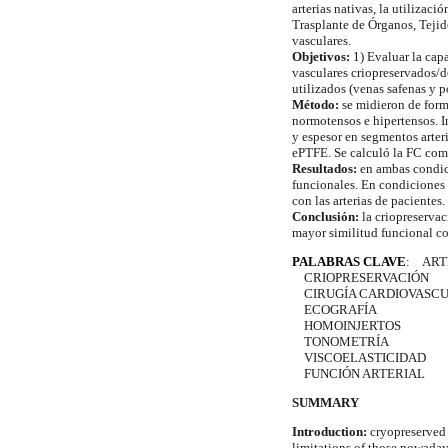
arterias nativas, la utilizac
Trasplante de Órganos, Tejid
vasculares.
Objetivos:
1) Evaluar la cap
vasculares criopreservados/d
utilizados (venas safenas y p
Método:
se midieron de forma
normotensos e hipertensos. I
y espesor en segmentos arteri
ePTFE. Se calculó la FC como
Resultados:
en ambas condici
funcionales. En condiciones
con las arterias de pacientes.
Conclusión:
la criopreserva
mayor similitud funcional con
PALABRAS CLAVE
:
ART
CRIOPRESERVACIÓN
CIRUGÍA CARDIOVASC
ECOGRAFÍA
HOMOINJERTOS
TONOMETRÍA
VISCOELASTICIDAD
FUNCIÓN ARTERIAL
SUMMARY
Introduction:
cryopreserved v
limitations of those nowaday