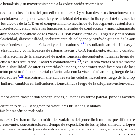
 hemólisis y su mayor resistencia a la colonización microbiana.
 evaluado los efectos del procedimiento de C/D y se han descrito alteraciones en 
tracelulares) de la pared vascular y reactividad del músculo liso y endotelio vascula
los efectos de la C/D en el comportamiento mecánico de los segmentos arteriales a
vación/descongelado sobre las funciones arteriales de conducción y amortiguamiento
 propiedades mecánicas de los vasos C/D son controversiales. Langerak y colaborad
elasticidad, distensibilidad, reclutamiento de colágeno y estrés de quiebre de la ao
(
24
)
ervación/descongelado. Pukacki y colaboradores
, estudiando arterias ilíacas 
a elasticidad y complacencia de arterias frescas y C/D. Finalmente, Adham y colabo
n alteraciones de la elasticidad de aortas torácicas descendentes humanas luego de 
(
7
)
ente a estos resultados, Rosset y colaboradores
, evaluando varios parámetros me
dez, pulsatilidad) de arterias carótidas humanas, encontraron modificaciones de las 
lación presión-diámetro arterial (relacionada con la viscosidad arterial), luego de la
(
18
)
laboradores
encontraron alteraciones en las células musculares luego de la cri
hallaron cambios en indicadores biomecánicos luego de la criopreservación/descon
ltados obtenidos podrían ser explicadas, al menos en forma parcial, por dos factores
ocedimiento de C/D o segmentos vasculares utilizados, o ambos.
lisis biomecánico realizado.
s de C/D se han utilizado múltiples variables del procedimiento, las que difieren, en
preservante; concentraciones; tiempo de exposición de los tejidos al medio criopres
cas de enfriamiento (tasas de enfriamiento, temperaturas mínimas, etcétera); técnic