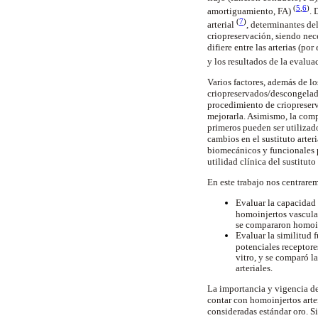
(
5
,
6
)
amortiguamiento, FA)
. 
(
7
)
arterial
, determinantes del
criopreservación, siendo nece
difiere entre las arterias (po
y los resultados de la evalu
Varios factores, además de 
criopreservados/descongelado
procedimiento de criopreserv
mejorarla. Asimismo, la compa
primeros pueden ser utilizado
cambios en el sustituto arter
biomecánicos y funcionales p
utilidad clínica del sustituto
En este trabajo nos centrarem
Evaluar la capacidad 
homoinjertos vascular
se compararon homoin
Evaluar la similitud 
potenciales receptore
vitro, y se comparó l
arteriales.
La importancia y vigencia del
contar con homoinjertos arte
consideradas estándar oro. Si