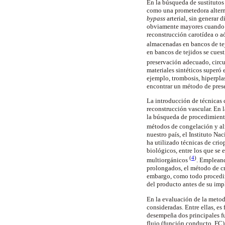
En la búsqueda de sustitutos a
como una prometedora alterna
bypass
arterial, sin generar 
obviamente mayores cuando se
reconstrucción carotídea o aó
almacenadas en bancos de te
en bancos de tejidos se cues
preservación adecuado, circu
materiales sintéticos superó 
ejemplo, trombosis, hiperplas
encontrar un método de prese
La introducción de técnicas 
reconstrucción vascular. En l
la búsqueda de procedimiento
métodos de congelación y al
nuestro país, el Instituto N
ha utilizado técnicas de crio
biológicos, entre los que se
(
4
)
multiorgánicos
. Empleand
prolongados, el método de cr
embargo, como todo procedim
del producto antes de su imp
En la evaluación de la metodo
consideradas. Entre ellas, es
desempeña dos principales fu
flujo (función conducto, FC),