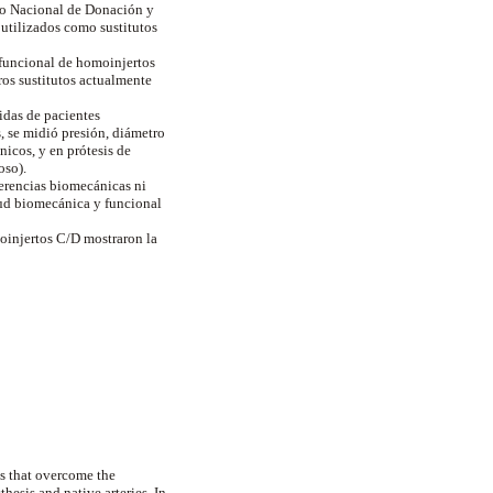
tuto Nacional de Donación y
 utilizados como sustitutos
 funcional de homoinjertos
ros sustitutos actualmente
idas de pacientes
, se midió presión, diámetro
nicos, y en prótesis de
oso).
erencias biomecánicas ni
tud biomecánica y funcional
oinjertos C/D mostraron la
es that overcome the
esis and native arteries. In