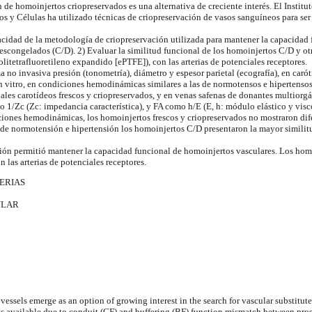
ión de homoinjertos criopreservados es una alternativa de creciente interés. El Insti
os y Células ha utilizado técnicas de criopreservación de vasos sanguíneos para ser
acidad de la metodología de criopreservación utilizada para mantener la capacidad
escongelados (C/D). 2) Evaluar la similitud funcional de los homoinjertos C/D y ot
olitetrafluoretileno expandido [ePTFE]), con las arterias de potenciales receptores.
 no invasiva presión (tonometría), diámetro y espesor parietal (ecografía), en carót
n vitro, en condiciones hemodinámicas similares a las de normotensos e hipertensos
ales carotídeos frescos y criopreservados, y en venas safenas de donantes multiorgá
 1/Zc (Zc: impedancia característica), y FA como h/E (E, h: módulo elástico y visc
ones hemodinámicas, los homoinjertos frescos y criopreservados no mostraron dif
 de normotensión e hipertensión los homoinjertos C/D presentaron la mayor simili
ción permitió mantener la capacidad funcional de homoinjertos vasculares. Los hom
 las arterias de potenciales receptores.
ERIAS
ULAR
essels emerge as an option of growing interest in the search for vascular substitut
s available due to conduit (CF) and buffering (BF) function mismatch between prosth