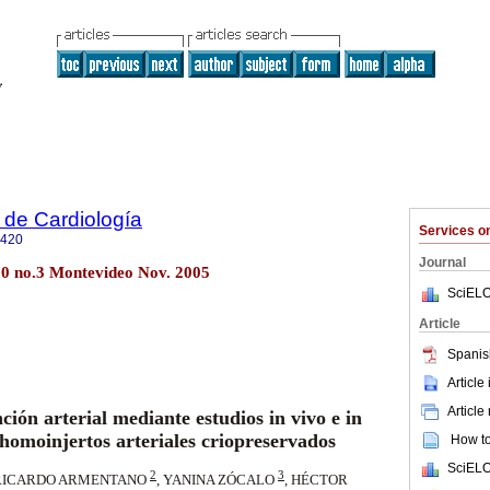
 de Cardiología
Services 
0420
Journal
20 no.3 Montevideo Nov. 2005
SciELO
Article
Spanis
Article
do Armentano, Yanina Zócalo y colaboradores
Article
ción arterial mediante estudios in vivo e in
 homoinjertos arteriales criopreservados
How to 
SciELO
2
3
. RICARDO ARMENTANO
, YANINA ZÓCALO
, HÉCTOR