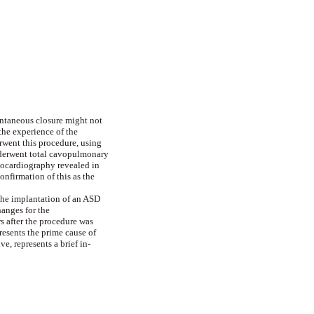
ontaneous closure might not
the experience of the
rwent this procedure, using
nderwent total cavopulmonary
hocardiography revealed in
confirmation of this as the
 the implantation of an ASD
anges for the
 after the procedure was
resents the prime cause of
e, represents a brief in-