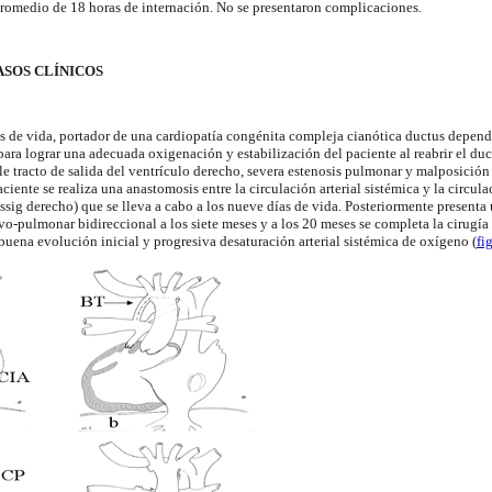
promedio de 18 horas de internación. No se presentaron complicaciones.
ASOS CLÍNICOS
ías de vida, portador de una cardiopatía congénita compleja cianótica ductus depend
para lograr una adecuada oxigenación y estabilización del paciente al reabrir el du
 tracto de salida del ventrículo derecho, severa estenosis pulmonar y malposición 
aciente se realiza una anastomosis entre la circulación arterial sistémica y la circul
sig derecho) que se lleva a cabo a los nueve días de vida. Posteriormente present
vo-pulmonar bidireccional a los siete meses y a los 20 meses se completa la cirugí
buena evolución inicial y progresiva desaturación arterial sistémica de oxígeno (
fi