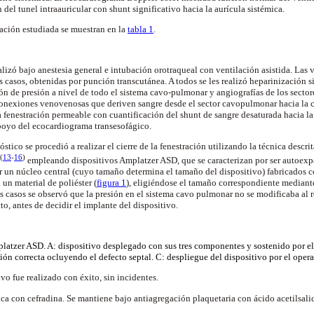
 del tunel intraauricular con shunt significativo hacia la aurícula sistémica.
lación estudiada se muestran en la
tabla 1
.
alizó bajo anestesia general e intubación orotraqueal con ventilación asistida. Las v
s casos, obtenidas por punción transcutánea. A todos se les realizó heparinización 
ón de presión a nivel de todo el sistema cavo-pulmonar y angiografías de los sector
 conexiones venovenosas que deriven sangre desde el sector cavopulmonar hacia la c
a fenestración permeable con cuantificación del shunt de sangre desaturada hacia la 
apoyo del ecocardiograma transesofágico.
ico se procedió a realizar el cierre de la fenestración utilizando la técnica descrita
(
13
-
16
)
empleando dispositivos Amplatzer ASD, que se caracterizan por ser autoex
or un núcleo central (cuyo tamaño determina el tamaño del dispositivo) fabricados c
 un material de poliéster (
figura 1
), eligiéndose el tamaño correspondiente mediant
os casos se observó que la presión en el sistema cavo pulmonar no se modificaba al r
to, antes de decidir el implante del dispositivo.
latzer ASD. A: dispositivo desplegado con sus tres componentes y sostenido por el 
ión correcta ocluyendo el defecto septal. C: despliegue del dispositivo por el oper
vo fue realizado con éxito, sin incidentes.
tica con cefradina. Se mantiene bajo antiagregación plaquetaria con ácido acetilsalic