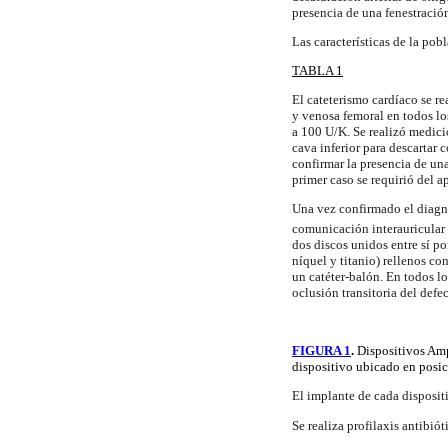
presencia de una fenestración
Las características de la pob
TABLA 1
El cateterismo cardíaco se re
y venosa femoral en todos lo
a 100 U/K. Se realizó medici
cava inferior para descartar
confirmar la presencia de un
primer caso se requirió del 
Una vez confirmado el diagnóst
comunicación interauricular
dos discos unidos entre sí p
níquel y titanio) rellenos con
un catéter-balón. En todos l
oclusión transitoria del defec
FIGURA 1
.
Dispositivos Amp
dispositivo ubicado en posic
El implante de cada dispositi
Se realiza profilaxis antibió