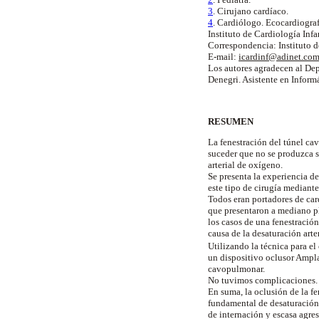
3
. Cirujano cardíaco.
4
. Cardiólogo. Ecocardiograf
Instituto de Cardiología Infa
Correspondencia: Instituto 
E-mail:
icardinf@adinet.co
Los autores agradecen al De
Denegri. Asistente en Inform
RESUMEN
La fenestración del túnel ca
suceder que no se produzca s
arterial de oxígeno.
Se presenta la experiencia de
este tipo de cirugía mediante
Todos eran portadores de car
que presentaron a mediano pl
los casos de una fenestración
causa de la desaturación arte
Utilizando la técnica para el
un dispositivo oclusor Ampla
cavopulmonar.
No tuvimos complicaciones. E
En suma, la oclusión de la f
fundamental de desaturación 
de internación y escasa agres