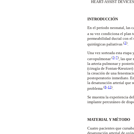
HEART-ASSIST DEVICES
INTRODUCCIÓN
En el periodo neonatal, las 
a su vez condiciona el plan t
permeabilidad ductal con el 
(
2
)
quirúrgicas paliativas
.
Una vez sorteada esta etapa y
(
3
-
7
)
cavopulmonar
, las que
la arteria pulmonar y poster
(cirugía de Fontan-Kreutzer)
la creación de una fenestrac
postoperatorio inmediato. En 
la desaturación arterial que 
(
8
-
12
)
problema
.
Se muestra la experiencia del
implante percutáneo de dis
MATERIAL Y MÉTODO
Cuatro pacientes que cursaba
desaturación arterial de oxí