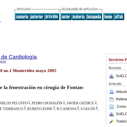
 de Cardiología
Servicios 
0420
Revista
.20 no.1 Montevideo mayo 2005
SciELO
Articulo
e la fenestración en cirugía de Fontan-
Articu
Referen
1
1
2
CARLOS PELUFFO
, PEDRO DUHAGÓN
, JAVIER GIÚDICE
,
Como c
3
3
4
4
GE TAMBASCO
, RUBEN LEONE
, R CANESSA
, S GELÓS
,
SciELO
Traduc