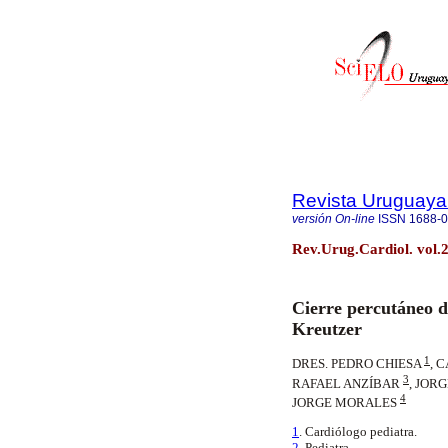
Revista Uruguaya
versión On-line
ISSN
1688-
Rev.Urug.Cardiol. vol
Cierre percutáneo d
Kreutzer
1
DRES. PEDRO CHIESA
, 
3
RAFAEL ANZÍBAR
, JOR
4
JORGE MORALES
1
. Cardiólogo pediatra.
2
. Pediatra.