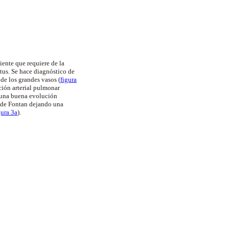
iente que requiere de la
ctus. Se hace diagnóstico de
de los grandes vasos (
figura
ación arterial pulmonar
a una buena evolución
a de Fontan dejando una
gura 3a
).