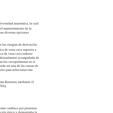
diversidad anatómica, la cual
 el mantenimiento de la
ean diversas opciones
r las cirugías de derivación
ica de vena cava superior a
ca de vena cava inferior
, habitualmente acompañada de
ulación cavopulmonar en el
uede ser una de las causas de
xito para solucionar este
ntan-Kreutzer, mediante el
USA).
ismo cardíaco por presentar
ículo único y demostraba la