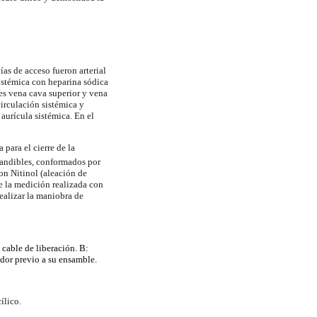
ías de acceso fueron arterial
sistémica con heparina sódica
es vena cava superior y vena
irculación sistémica y
aurícula sistémica. En el
 para el cierre de la
pandibles, conformados por
on Nitinol (aleación de
e la medición realizada con
ealizar la maniobra de
cable de liberación. B:
ador previo a su ensamble.
ílico.