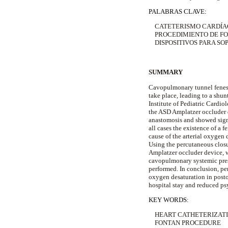
PALABRAS CLAVE:
CATETERISMO CARDÍA
PROCEDIMIENTO DE F
DISPOSITIVOS PARA SO
SUMMARY
Cavopulmonary tunnel fenestr
take place, leading to a shun
Institute of Pediatric Cardi
the ASD Amplatzer occluder d
anastomosis and showed sign
all cases the existence of a f
cause of the arterial oxygen
Using the percutaneous closu
Amplatzer occluder device, w
cavopulmonary systemic pres
performed. In conclusion, per
oxygen desaturation in postop
hospital stay and reduced ps
KEY WORDS:
HEART CATHETERIZAT
FONTAN PROCEDURE