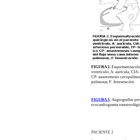
FIGURA 2.
Esquematización d
ventrículo, A- aurícula, CIA-
CP- anastomosis cavopulmonar;
pulmonar, F: fenestración.
FIGURA 3
.
Angiografías prev
ecocardiograma transesofágico
PACIENTE 2