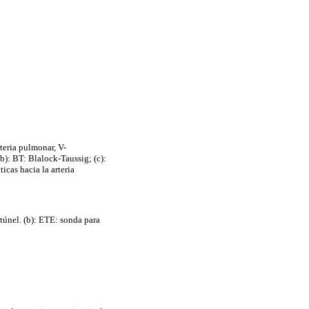
rteria pulmonar, V-
b): BT: Blalock-Taussig; (c):
icas hacia la arteria
-túnel. (b): ETE: sonda para