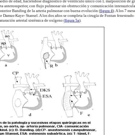
medio de edad, haciéndose diagnóstico de ventrículo único con L malposición de gran
ta anterosuperior, con flujo pulmonar sin obstrucción y comunicación interauricular
sterior Banding de la arteria pulmonar con buena evolución (
figura 4
). A los 7 mes
 Damus-Kaye- Stansel. A los dos años se completa la cirugía de Fontan fenestrado 
turación arterial sistémica de oxígeno (
figura 5a
).