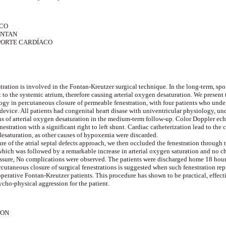
CO
ONTAN
PORTE CARDÍACO
ation is involved in the Fontan-Kreutzer surgical technique. In the long-term, sp
t to the systemic atrium, therefore causing arterial oxygen desaturation. We present 
ology in percutaneous closure of permeable fenestration, with four patients who unde
evice. All patients had congenital heart disase with univentricular physiology, u
s of arterial oxygen desaturation in the medium-term follow-up. Color Doppler ec
enestration with a significant right to left shunt. Cardiac catheterization lead to the 
 desaturation, as other causes of hypoxemia were discarded.
re of the atrial septal defects approach, we then occluded the fenestration through
hich was followed by a remarkable increase in arterial oxygen saturation and no ch
sure, No complications were observed. The patients were discharged home 18 hours
cutaneous closure of surgical fenestrations is suggested when such fenestration rep
erative Fontan-Kreutzer patients. This procedure has shown to be practical, effectiv
ycho-physical aggression for the patient.
ION