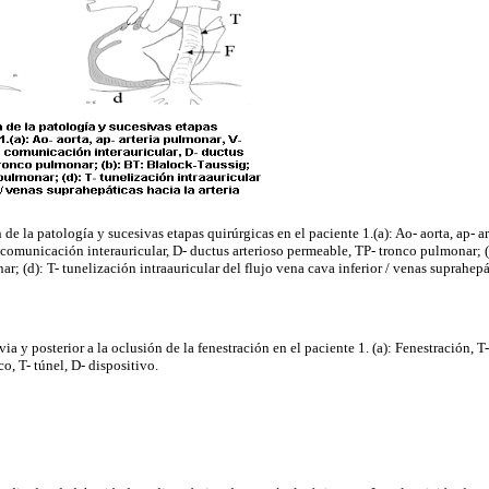
e la patología y sucesivas etapas quirúrgicas en el paciente 1.(a): Ao- aorta, ap- a
 comunicación interauricular, D- ductus arterioso permeable, TP- tronco pulmonar; (
 (d): T- tunelización intraauricular del flujo vena cava inferior / venas suprahepát
ia y posterior a la oclusión de la fenestración en el paciente 1. (a): Fenestración, T
, T- túnel, D- dispositivo.