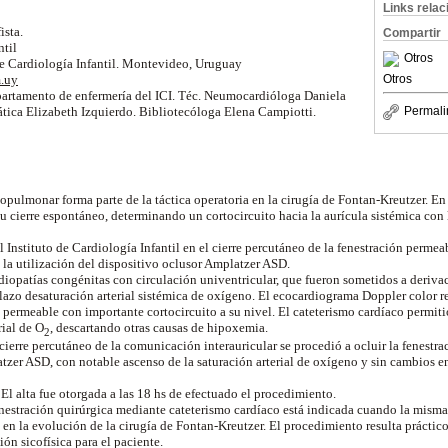
Links rela
ista.
Compartir
ntil
Otros
de Cardiología Infantil. Montevideo, Uruguay
Otros
m.uy
partamento de enfermería del ICI. Téc. Neumocardióloga Daniela
Permali
ática Elizabeth Izquierdo. Bibliotecóloga Elena Campiotti.
vopulmonar forma parte de la táctica operatoria en la cirugía de Fontan-Kreutzer. E
u cierre espontáneo, determinando un cortocircuito hacia la aurícula sistémica con
l Instituto de Cardiología Infantil en el cierre percutáneo de la fenestración perme
 la utilización del dispositivo oclusor Amplatzer ASD.
diopatías congénitas con circulación univentricular, que fueron sometidos a deriva
azo desaturación arterial sistémica de oxígeno. El ecocardiograma Doppler color re
 permeable con importante cortocircuito a su nivel. El cateterismo cardíaco permiti
rial de O
, descartando otras causas de hipoxemia.
2
 cierre percutáneo de la comunicación interauricular se procedió a ocluir la fenest
tzer ASD, con notable ascenso de la saturación arterial de oxígeno y sin cambios en
l alta fue otorgada a las 18 hs de efectuado el procedimiento.
enestración quirúrgica mediante cateterismo cardíaco está indicada cuando la misma
en la evolución de la cirugía de Fontan-Kreutzer. El procedimiento resulta práctico
ión sicofísica para el paciente.