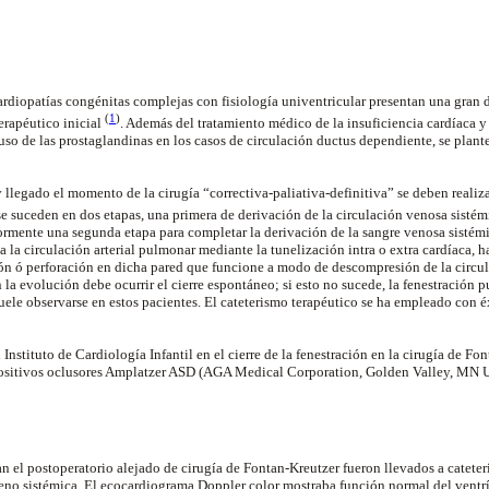
cardiopatías congénitas complejas con fisiología univentricular presentan una gran 
(
1
)
erapéutico inicial
. Además del tratamiento médico de la insuficiencia cardíaca y
uso de las prostaglandinas en los casos de circulación ductus dependiente, se plant
 llegado el momento de la cirugía “correctiva-paliativa-definitiva” se deben realiza
 se suceden en dos etapas, una primera de derivación de la circulación venosa sistém
iormente una segunda etapa para completar la derivación de la sangre venosa sistémi
 a la circulación arterial pulmonar mediante la tunelización intra o extra cardíaca
ión ó perforación en dicha pared que funcione a modo de descompresión de la circ
la evolución debe ocurrir el cierre espontáneo; si esto no sucede, la fenestración p
suele observarse en estos pacientes. El cateterismo terapéutico se ha empleado con é
 Instituto de Cardiología Infantil en el cierre de la fenestración en la cirugía de Fo
positivos oclusores Amplatzer ASD (AGA Medical Corporation, Golden Valley, MN 
n el postoperatorio alejado de cirugía de Fontan-Kreutzer fueron llevados a cateter
geno sistémica. El ecocardiograma Doppler color mostraba función normal del ventr