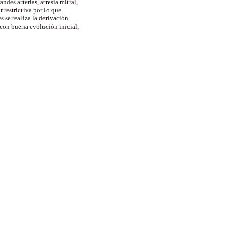
des arterias, atresia mitral,
 restrictiva por lo que
es se realiza la derivación
con buena evolución inicial,