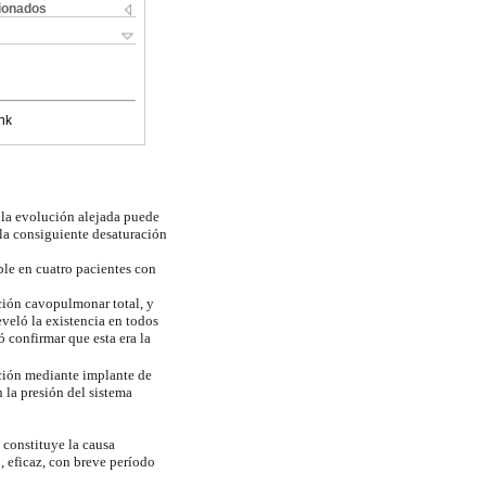
cionados
nk
n la evolución alejada puede
 la consiguiente desaturación
able en cuatro pacientes con
ción cavopulmonar total, y
veló la existencia en todos
ó confirmar que esta era la
ración mediante implante de
 la presión del sistema
 constituye la causa
, eficaz, con breve período