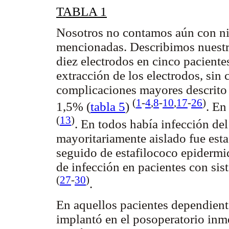
TABLA 1
Nosotros no contamos aún con nin
mencionadas. Describimos nuestra
diez electrodos en cinco pacientes
extracción de los electrodos, sin
complicaciones mayores descrito 
(
1
-
4
,
8
-
10
,
17
-
26
)
1,5% (
tabla 5
)
. En
(
13
)
. En todos había infección del
mayoritariamente aislado fue esta
seguido de estafilococo epidermi
de infección en pacientes con si
(
27
-
30
)
.
En aquellos pacientes dependiente
implantó en el posoperatorio inm