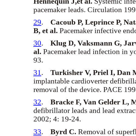
Hennequin J,et al.
Systemic infe
pacemaker leads. Circulation 199
29
.
Cacoub P, Leprince P, Nat
B, et al.
Pacemaker infective endo
30
.
Klug D, Vaksmann G, Jarwé
al.
Pacemaker lead infection in y
93.
31
.
Turkisher V, Priel I, Dan
implantable cardioverter defibrill
removal of the device. PACE 1997
32
.
Bracke F, Van Gelder L, M
defibrillator leads and lead extr
2002; 4: 19-24.
33
.
Byrd C.
Removal of superfl