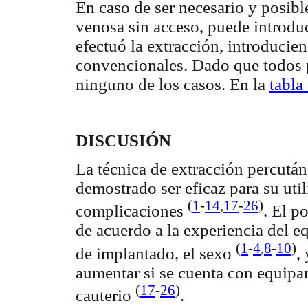
En caso de ser necesario y posibl
venosa sin acceso, puede introdu
efectuó la extracción, introduci
convencionales. Dado que todos p
ninguno de los casos. En la
tabla
DISCUSIÓN
La técnica de extracción percután
demostrado ser eficaz para su ut
(
1
-
14
,
17
-
26
)
complicaciones
. El p
de acuerdo a la experiencia del e
(
1
-
4
,
8
-
10
)
de implantado, el sexo
,
aumentar si se cuenta con equipam
(
17
-
26
)
cauterio
.