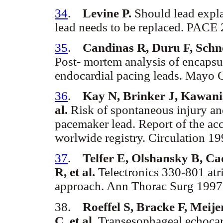
34
.
Levine P.
Should lead expla
lead needs to be replaced. PACE 2
35
.
Candinas R, Duru F, Schne
Post- mortem analysis of encapsu
endocardial pacing leads. Mayo C
36
.
Kay N, Brinker J, Kawanis
al.
Risk of spontaneous injury and
pacemaker lead. Report of the acc
worlwide registry. Circulation 1
37
.
Telfer E, Olshansky B, Ca
R, et al.
Telectronics 330-801 atri
approach. Ann Thorac Surg 1997;
38.
Roeffel S, Bracke F, Meije
C, et al.
Transesophageal echocard