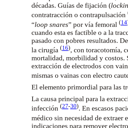
décadas. Guías de fijación (
lockin
contratracción o contrapulsación
(
14
“
loop snares
” por vía femoral
cuando esta es factible o a la tra
pasado con pobres resultados. De
(
16
)
la cirugía
, con toracotomía, 
mortalidad, morbilidad y costos. 
extracción de electrodos con vaina
mismas o vainas con electro caut
El elemento primordial para las tre
La causa principal para la extracc
(
27
-
30
)
infección
. En escasos paci
médico sin necesidad de extraer 
indicaciones para remover electr