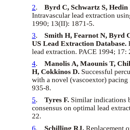
2
.
Byrd C, Schwartz S, Hedin 
Intravascular lead extraction usi
1990; 13(II): 1871-5.
3
.
Smith H, Fearnot N, Byrd C,
US Lead Extraction Database.
lead extraction. PACE 1994; 17:
4
.
Manolis A, Maounis T, Chil
H, Cokkinos D.
Successful percu
with a novel (vascoextor) pacing
935-8.
5
.
Tyres F.
Similar indications 
consensus on optimal lead extra
22.
6
.
Schilling RJ.
Replacement of