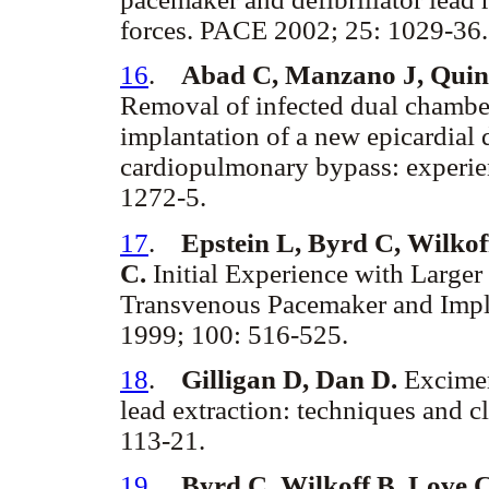
forces. PACE 2002; 25: 1029-36.
16
.
Abad C, Manzano J, Quin
Removal of infected dual chamb
implantation of a new epicardial
cardiopulmonary bypass: experie
1272-5.
17
.
Epstein L, Byrd C, Wilkof
C.
Initial Experience with Larger
Transvenous Pacemaker and Implan
1999; 100: 516-525.
18
.
Gilligan D, Dan D.
Excimer
lead extraction: techniques and c
113-21.
19
.
Byrd C, Wilkoff B, Love 