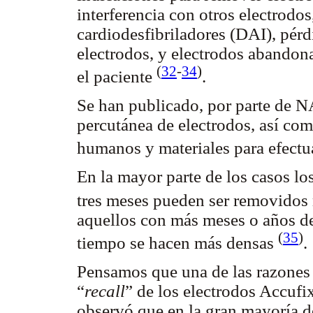
interferencia con otros electrodos
cardiodesfibriladores (DAI), pér
electrodos, y electrodos abandon
(
32
-
34
)
el paciente
.
Se han publicado, por parte de N
percutánea de electrodos, así co
humanos y materiales para efectu
En la mayor parte de los casos l
tres meses pueden ser removidos
aquellos con más meses o años de
(
35
)
tiempo se hacen más densas
.
Pensamos que una de las razones q
“
recall
” de los electrodos Accufi
observó que en la gran mayoría de