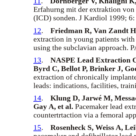
11
.
Dornberger V, Khalighi K,
Erfahurng mit der extraktion von
(ICD) sonden. J Kardiol 1999; 6:
12
.
Friedman R, Van Zandt H,
extraction in young patients with
using the subclavian approach. 
13
.
NASPE Lead Extraction Co
Byrd C, Bellot P, Brinker J, Goo
extraction of chronically implant
leads: indications, facilities, tr
14
.
Klung D, Jarwé M, Messa
Gay A, et al.
Pacemaker lead extra
countertrtaction via a femoral a
15
.
Rosenheck S, Weiss A, Le
pacemaker and defibrillator lead 