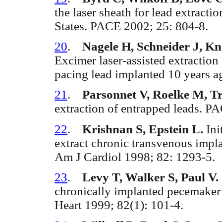
the laser sheath for lead extractio
States. PACE 2002; 25: 804-8.
20
.
Nagele H, Schneider J, Kn
Excimer laser-assisted extraction 
pacing lead implanted 10 years 
21
.
Parsonnet V, Roelke M, Tr
extraction of entrapped leads. P
22
.
Krishnan S, Epstein L.
Ini
extract chronic transvenous implan
Am J Cardiol 1998; 82: 1293-5.
23
.
Levy T, Walker S, Paul V.
chronically implanted pecemaker 
Heart 1999; 82(1): 101-4.