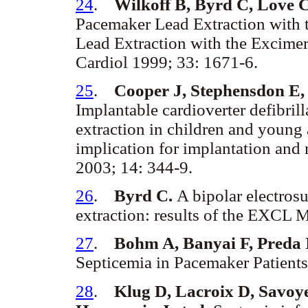
24
.
Wilkoff B, Byrd C, Love C
Pacemaker Lead Extraction with t
Lead Extraction with the Excime
Cardiol 1999; 33: 1671-6.
25
.
Cooper J, Stephensdon E, 
Implantable cardioverter defibrill
extraction in children and young 
implication for implantation and
2003; 14: 344-9.
26
.
Byrd C.
A bipolar electrosu
extraction: results of the EXCL 
27
.
Bohm A, Banyai F, Preda 
Septicemia in Pacemaker Patient
28
.
Klug D, Lacroix D, Savoy