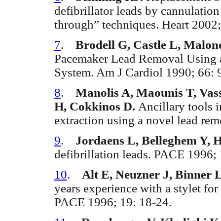
defibrillator leads by cannulation
through” techniques. Heart 2002;
7
.
Brodell G, Castle L, Malon
Pacemaker Lead Removal Using a
System. Am J Cardiol 1990; 66: 
8
.
Manolis A, Maounis T, Vass
H, Cokkinos D.
Ancillary tools 
extraction using a novel lead re
9
.
Jordaens L, Belleghem Y, 
defibrillation leads. PACE 1996; 
10
.
Alt E, Neuzner J, Binner L
years experience with a stylet for
PACE 1996; 19: 18-24.