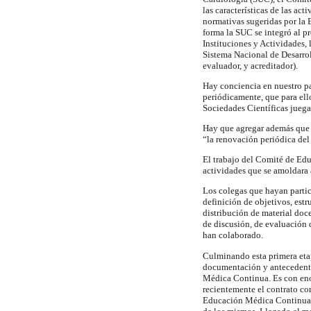
las características de las ac
normativas sugeridas por la 
forma la SUC se integró al pr
Instituciones y Actividades, 
Sistema Nacional de Desarro
evaluador, y acreditador).
Hay conciencia en nuestro pa
periódicamente, que para ell
Sociedades Científicas juega
Hay que agregar además que e
“la renovación periódica del 
El trabajo del Comité de Ed
actividades que se amoldara 
Los colegas que hayan partici
definición de objetivos, estr
distribución de material doc
de discusión, de evaluación 
han colaborado.
Culminando esta primera etap
documentación y antecedentes
Médica Continua. Es con eno
recientemente el contrato co
Educación Médica Continua se