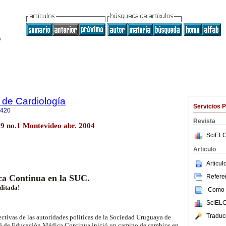
 de Cardiología
Servicios 
0420
Revista
19 no.1 Montevideo abr. 2004
SciELO
Articulo
Articu
Referen
a Continua en la SUC.
ditada!
Como c
SciELO
Traduc
ectivas de las autoridades políticas de la Sociedad Uruguaya de
té de Educación Médica Continua inició un camino de cambios en