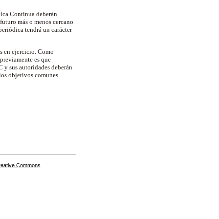
dica Continua deberán
 futuro más o menos cercano
eriódica tendrá un carácter
s en ejercicio. Como
previamente es que
C y sus autoridades deberán
 los objetivos comunes.
Creative Commons