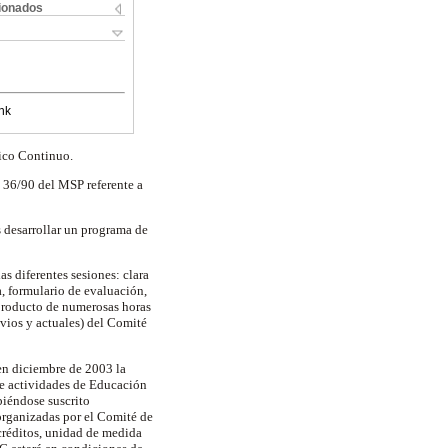
cionados
nk
dico Continuo.
n 36/90 del MSP referente a
desarrollar un programa de
s diferentes sesiones: clara
a, formulario de evaluación,
 producto de numerosas horas
evios y actuales) del Comité
en diciembre de 2003 la
de actividades de Educación
iéndose suscrito
organizadas por el Comité de
créditos, unidad de medida