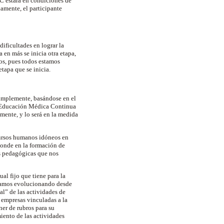
UC estará en condiciones de
amente, el participante
ificultades en lograr la
 en más se inicia otra etapa,
dos, pues todos estamos
tapa que se inicia.
Simplemente, basándose en el
de Educación Médica Continua
mente, y lo será en la medida
ecursos humanos idóneos en
ponde en la formación de
as pedagógicas que nos
al fijo que tiene para la
stamos evolucionando desde
al” de las actividades de
s empresas vinculadas a la
ner de rubros para su
iento de las actividades