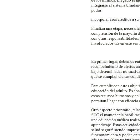
de los mismos. Llegado el mo
integrarse al sistema brinda
podrá
incorporar esos créditos a s
Finaliza una etapa, necesari
comprensión de la mayoría de
con otras responsabilidades,
involucrados. Es en este sen
En primer lugar, debemos ent
reconocimiento de ciertos an
bajo determinadas normativas
que se cumplan ciertas condi
Para cumplir con estos objet
educación del adulto. Es abs
estos recursos humanos y en 
permitan llegar con eficacia 
Otro aspecto prioritario, rel
SUC el mantener la habilita
una educación médica realiza
aprendizaje. Estas actividad
salud seguirá siendo impresc
funcionamiento y poder, entr
educativas (algo ya implemen