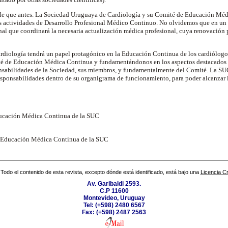
nde que antes. La Sociedad Uruguaya de Cardiología y su Comité de Educación Mé
s actividades de Desarrollo Profesional Médico Continuo. No olvidemos que en un
l que coordinará la necesaria actualización médica profesional, cuya renovación p
diología tendrá un papel protagónico en la Educación Continua de los cardiólogo
té de Educación Médica Continua y fundamentándonos en los aspectos destacados 
nsabilidades de la Sociedad, sus miembros, y fundamentalmente del Comité. La SU
esponsabilidades dentro de su organigrama de funcionamiento, para poder alcanzar
ducación Médica Continua de la SUC
e Educación Médica Continua de la SUC
Todo el contenido de esta revista, excepto dónde está identificado, está bajo una
Licencia 
Av. Garibaldi 2593.
C.P 11600
Montevideo, Uruguay
Tel: (+598) 2480 6567
Fax: (+598) 2487 2563