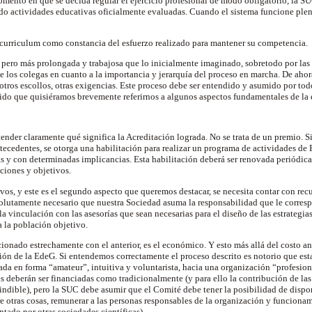
mento en que se decida regular el ejercicio profesional de modo obligatorio, la S
ndo actividades educativas oficialmente evaluadas. Cuando el sistema funcione plen
u curriculum como constancia del esfuerzo realizado para mantener su competencia.
a pero más prolongada y trabajosa que lo inicialmente imaginado, sobretodo por las d
 los colegas en cuanto a la importancia y jerarquía del proceso en marcha. De ahora
 otros escollos, otras exigencias. Este proceso debe ser entendido y asumido por to
tido que quisiéramos brevemente referirnos a algunos aspectos fundamentales de la e
ender claramente qué significa la Acreditación lograda. No se trata de un premio. 
tecedentes, se otorga una habilitación para realizar un programa de actividades 
 y con determinadas implicancias. Esta habilitación deberá ser renovada periódica
ciones y objetivos.
ivos, y este es el segundo aspecto que queremos destacar, se necesita contar con r
olutamente necesario que nuestra Sociedad asuma la responsabilidad que le corres
la vinculación con las asesorías que sean necesarias para el diseño de las estrategi
a la población objetivo.
acionado estrechamente con el anterior, es el económico. Y esto más allá del costo anu
ción de la EdeG. Si entendemos correctamente el proceso descrito es notorio que e
da en forma “amateur”, intuitiva y voluntarista, hacia una organización “profesion
es deberán ser financiadas como tradicionalmente (y para ello la contribución de la
indible), pero la SUC debe asumir que el Comité debe tener la posibilidad de dispo
e otras cosas, remunerar a las personas responsables de la organización y funcionam
tado por otras sociedades científicas).