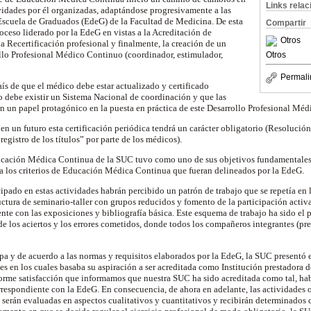
Links rela
tividades por él organizadas, adaptándose progresivamente a las
Escuela de Graduados (EdeG) de la Facultad de Medicina. De esta
Compartir
oceso liderado por la EdeG en vistas a la Acreditación de
Otros
la Recertificación profesional y finalmente, la creación de un
llo Profesional Médico Continuo (coordinador, estimulador,
Otros
Permali
ís de que el médico debe estar actualizado y certificado
o debe existir un Sistema Nacional de coordinación y que las
n un papel protagónico en la puesta en práctica de este Desarrollo Profesional Mé
n un futuro esta certificación periódica tendrá un carácter obligatorio (Resolució
registro de los títulos” por parte de los médicos).
ucación Médica Continua de la SUC tuvo como uno de sus objetivos fundamentales 
a los criterios de Educación Médica Continua que fueran delineados por la EdeG.
pado en estas actividades habrán percibido un patrón de trabajo que se repetía en la
uctura de seminario-taller con grupos reducidos y fomento de la participación activ
ente con las exposiciones y bibliografía básica. Este esquema de trabajo ha sido el
de los aciertos y los errores cometidos, donde todos los compañeros integrantes (pr
a y de acuerdo a las normas y requisitos elaborados por la EdeG, la SUC presentó 
 en los cuales basaba su aspiración a ser acreditada como Institución prestadora 
rme satisfacción que informamos que nuestra SUC ha sido acreditada como tal, hab
rrespondiente con la EdeG. En consecuencia, de ahora en adelante, las actividades 
rán evaluadas en aspectos cualitativos y cuantitativos y recibirán determinados 