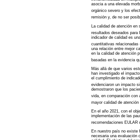
asocia a una elevada morbi
orgánico severo y los efec
remisión y, de no ser posib
La calidad de atención en 
resultados deseados para l
indicador de calidad es un
cuantitativas relacionadas 
una relación entre mejor ca
en la calidad de atención 
basadas en la evidencia qu
Más allá de que varios est
han investigado el impacto
el cumplimiento de indicad
evidenciaron un impacto si
demostraron que los pacien
vida, en comparación con a
mayor calidad de atención 
En el año 2021, con el obje
implementación de las paut
recomendaciones EULAR del
En nuestro país no existe 
necesaria una evaluación c