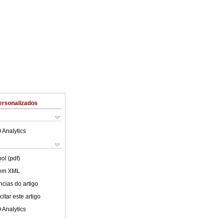
ersonalizados
 Analytics
ol (pdf)
 em XML
cias do artigo
itar este artigo
 Analytics