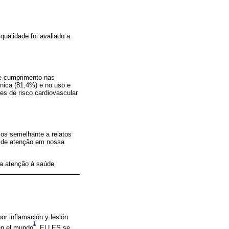
qualidade foi avaliado a
de cumprimento nas
ínica (81,4%) e no uso e
es de risco cardiovascular
sos semelhante a relatos
de de atenção em nossa
da atenção à saúde
or inflamación y lesión
1
en el mundo
. El LES se