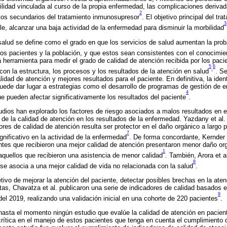
lidad vinculada al curso de la propia enfermedad, las complicaciones deriv
2
tos secundarios del tratamiento inmunosupresor
. El objetivo principal del tra
3
le, alcanzar una baja actividad de la enfermedad para disminuir la morbilidad
salud se define como el grado en que los servicios de salud aumentan la prob
os pacientes y la población, y que estos sean consistentes con el conocimien
a herramienta para medir el grado de calidad de atención recibida por los pac
5
6
,
con la estructura, los procesos y los resultados de la atención en salud
. S
lidad de atención y mejores resultados para el paciente. En definitiva, la ident
puede dar lugar a estrategias como el desarrollo de programas de gestión de
4
e pueden afectar significativamente los resultados del paciente
.
udios han explorado los factores de riesgo asociados a malos resultados en 
 de la calidad de atención en los resultados de la enfermedad. Yazdany et al
ores de calidad de atención resulta ser protector en el daño orgánico a largo 
7
gnificativo en la actividad de la enfermedad
. De forma concordante, Kernder 
tes que recibieron una mejor calidad de atención presentaron menor daño org
1
quellos que recibieron una asistencia de menor calidad
. También, Arora et 
8
se asocia a una mejor calidad de vida no relacionada con la salud
.
tivo de mejorar la atención del paciente, detectar posibles brechas en la atenc
as, Chavatza et al. publicaron una serie de indicadores de calidad basados en
9
 2019, realizando una validación inicial en una cohorte de 220 pacientes
.
hasta el momento ningún estudio que evalúe la calidad de atención en pacie
rítica en el manejo de estos pacientes que tenga en cuenta el cumplimiento 