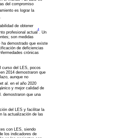
adas del compromiso
tamiento es lograr la
.
abilidad de obtener
4
to profesional actual
. Un
ientes; son medidas
e ha demostrado que existe
ificación de deficiencias
 enfermedades crónicas
el curso del LES, pocos
. en 2014 demostraron que
plazo, aunque no
et al. en el año 2020
ánico y mejor calidad de
al. demostraron que una
ión del LES y facilitar la
 la actualización de las
ntes con LES, siendo
de los indicadores de