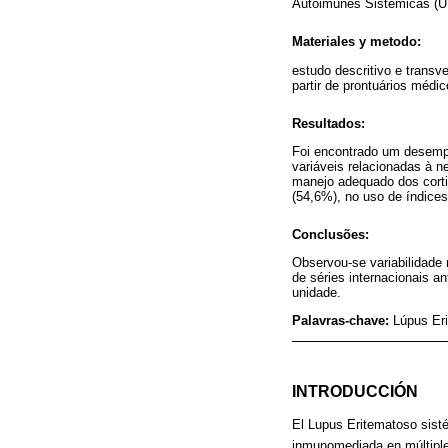
Autoimunes Sistêmicas (UE
Materiales y metodo:
estudo descritivo e transv
partir de prontuários médic
Resultados:
Foi encontrado um desempe
variáveis relacionadas à n
manejo adequado dos corti
(54,6%), no uso de índices
Conclusões:
Observou-se variabilidade
de séries internacionais a
unidade.
Palavras-chave:
Lúpus Eri
INTRODUCCIÓN
El Lupus Eritematoso sist
inmunomediada en múltiple