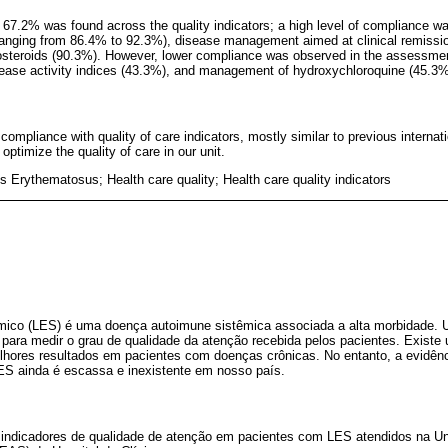
67.2% was found across the quality indicators; a high level of compliance wa
 (ranging from 86.4% to 92.3%), disease management aimed at clinical remissi
steroids (90.3%). However, lower compliance was observed in the assessment
sease activity indices (43.3%), and management of hydroxychloroquine (45.3%
compliance with quality of care indicators, mostly similar to previous internati
 optimize the quality of care in our unit.
 Erythematosus; Health care quality; Health care quality indicators
mico (LES) é uma doença autoimune sistêmica associada a alta morbidade. U
 para medir o grau de qualidade da atenção recebida pelos pacientes. Existe
lhores resultados em pacientes com doenças crônicas. No entanto, a evidênc
ES ainda é escassa e inexistente em nosso país.
 indicadores de qualidade de atenção em pacientes com LES atendidos na 