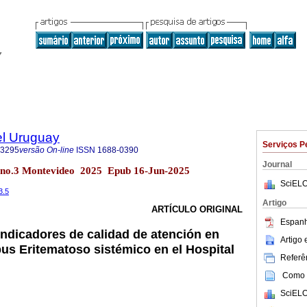
el Uruguay
Serviços P
-3295
versão On-line
ISSN
1688-0390
Journal
1 no.3 Montevideo 2025 Epub 16-Jun-2025
SciELO
3.5
Artigo
ARTÍCULO ORIGINAL
Espanh
ndicadores de calidad de atención en
Artigo
us Eritematoso sistémico en el Hospital
Referên
Como c
SciELO