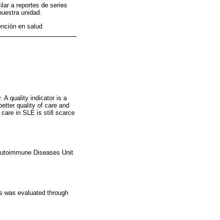
lar a reportes de series
nuestra unidad.
ención en salud
 quality indicator is a
etter quality of care and
care in SLE is still scarce
c Autoimmune Diseases Unit
rs was evaluated through