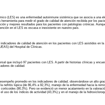
émico (LES) es una enfermedad autoinmune sistémica que se asocia a una el
 herramienta para medir el grado de calidad de atención recibida por los paci
nción y mejores resultados para los pacientes con patologías crónicas. Aunque
tención en el LES es escasa e inexistente en nuestro país.
 indicadores de calidad de atención en los pacientes con LES asistidos en 
EAS) del Hospital de Clínicas.
ersal que incluyó 97 pacientes con LES. A partir de historias clínicas y encue
cadores de calidad.
esempeño promedio en los indicadores de calidad; observándose un alto gra
 la nefritis lúpica (de 86,4% a 92,3%), manejo de la enfermedad hacia la remi
orticoides (90,3%). Pero se evidenció un menor acatamiento en la valoración
 el uso de los índices de actividad (43,3%) y en el manejo de la hidroxicloroq