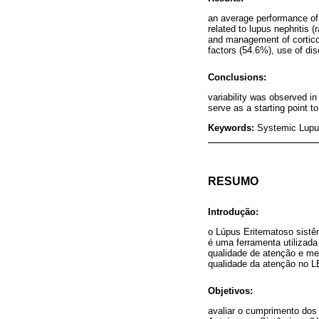
an average performance of 
related to lupus nephritis
and management of cortico
factors (54.6%), use of di
Conclusions:
variability was observed in 
serve as a starting point to
Keywords:
Systemic Lupus
RESUMO
Introdução:
o Lúpus Eritematoso sistê
é uma ferramenta utilizada
qualidade de atenção e me
qualidade da atenção no L
Objetivos:
avaliar o cumprimento dos