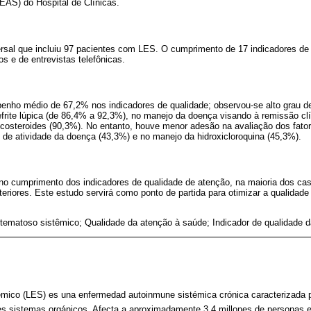
AS) do Hospital de Clínicas.
ersal que incluiu 97 pacientes com LES. O cumprimento de 17 indicadores de 
os e de entrevistas telefônicas.
nho médio de 67,2% nos indicadores de qualidade; observou-se alto grau 
efrite lúpica (de 86,4% a 92,3%), no manejo da doença visando à remissão cl
costeroides (90,3%). No entanto, houve menor adesão na avaliação dos fator
 de atividade da doença (43,3%) e no manejo da hidroxicloroquina (45,3%).
 no cumprimento dos indicadores de qualidade de atenção, na maioria dos ca
nteriores. Este estudo servirá como ponto de partida para otimizar a qualida
tematoso sistêmico; Qualidade da atenção à saúde; Indicador de qualidade 
émico (LES) es una enfermedad autoinmune sistémica crónica caracterizada p
s sistemas orgánicos. Afecta a aproximadamente 3,4 millones de personas 