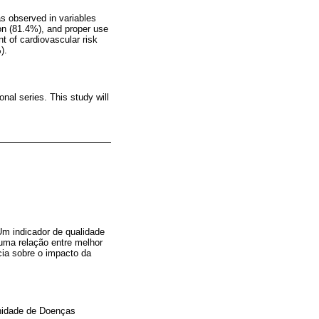
s observed in variables
on (81.4%), and proper use
 of cardiovascular risk
).
onal series. This study will
m indicador de qualidade
 uma relação entre melhor
ia sobre o impacto da
Unidade de Doenças