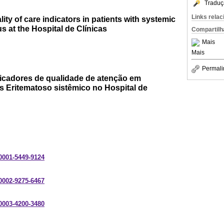
Traduç
Links rela
ity of care indicators in patients with systemic
 at the Hospital de Clínicas
Compartilh
Mais
Mais
Permali
icadores de qualidade de atenção em
 Eritematoso sistêmico no Hospital de
-0001-5449-9124
-0002-9275-6467
-0003-4200-3480