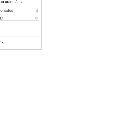
ão automática
cionados
ar
nk