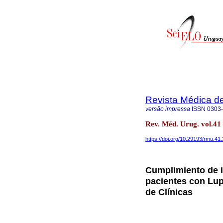
Revista Médica d
versão impressa
ISSN
0303
Rev. Méd. Urug. vol.4
https://doi.org/10.29193/rmu.41.
Cumplimiento de i
pacientes con Lup
de Clínicas