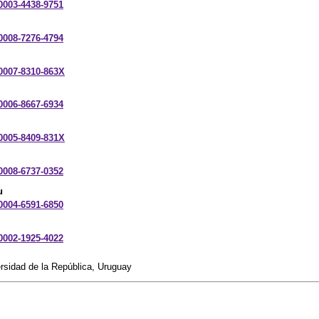
-0003-4438-9751
-0008-7276-4794
-0007-8310-863X
-0006-8667-6934
-0005-8409-831X
-0008-6737-0352
u
-0004-6591-6850
-0002-1925-4022
ersidad de la República, Uruguay