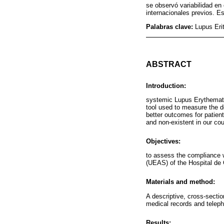
se observó variabilidad en
internacionales previos. Es
Palabras clave:
Lupus Eri
ABSTRACT
Introduction:
systemic Lupus Erythematos
tool used to measure the de
better outcomes for patient
and non-existent in our cou
Objectives:
to assess the compliance w
(UEAS) of the Hospital de 
Materials and method:
A descriptive, cross-secti
medical records and telep
Results: