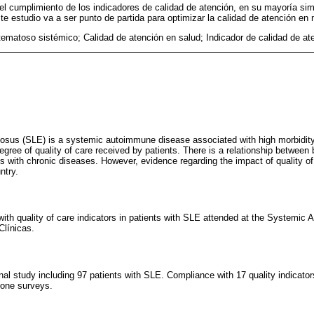
 el cumplimiento de los indicadores de calidad de atención, en su mayoría simi
te estudio va a ser punto de partida para optimizar la calidad de atención en 
tematoso sistémico; Calidad de atención en salud; Indicador de calidad de at
us (SLE) is a systemic autoimmune disease associated with high morbidity. A
gree of quality of care received by patients. There is a relationship between b
s with chronic diseases. However, evidence regarding the impact of quality of 
ntry.
ith quality of care indicators in patients with SLE attended at the Systemi
Clínicas.
onal study including 97 patients with SLE. Compliance with 17 quality indicato
hone surveys.