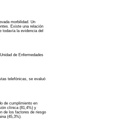
evada morbilidad. Un
entes. Existe una relación
 todavía la evidencia del
la Unidad de Enfermedades
stas telefónicas, se evaluó
do de cumplimiento en
sión clínica (81,4%) y
 de los factores de riesgo
uina (45,3%).