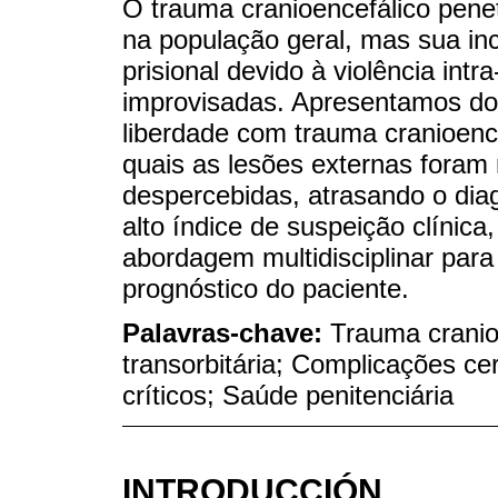
O trauma cranioencefálico penet
na população geral, mas sua in
prisional devido à violência int
improvisadas. Apresentamos do
liberdade com trauma cranioence
quais as lesões externas foram
despercebidas, atrasando o dia
alto índice de suspeição clínic
abordagem multidisciplinar para
prognóstico do paciente.
Palavras-chave:
Trauma cranio
transorbitária; Complicações ce
críticos; Saúde penitenciária
INTRODUCCIÓN