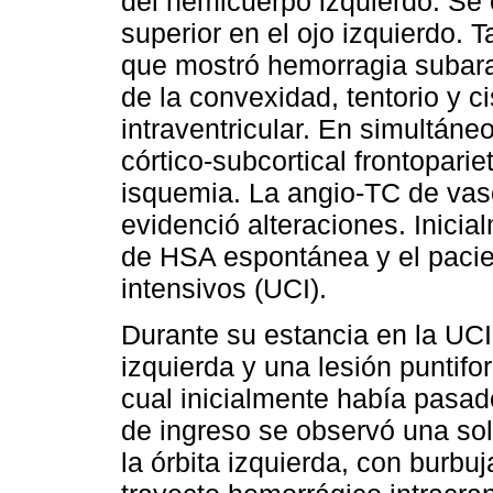
del hemicuerpo izquierdo. Se 
superior en el ojo izquierdo.
que mostró hemorragia subara
de la convexidad, tentorio y 
intraventricular. En simultáne
córtico-subcortical frontopari
isquemia. La angio-TC de vaso
evidenció alteraciones. Inicia
de HSA espontánea y el pacie
intensivos (UCI).
Durante su estancia en la UCI 
izquierda y una lesión puntifo
cual inicialmente había pasad
de ingreso se observó una sol
la órbita izquierda, con burbu