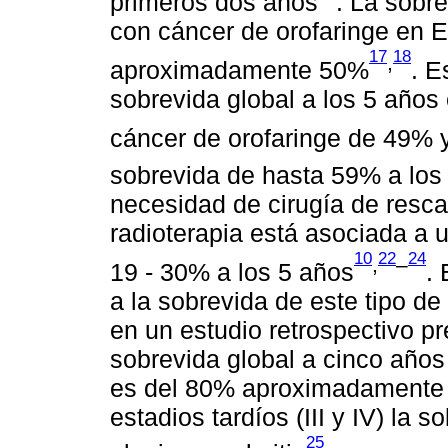
primeros dos años
. La sobr
con cáncer de orofaringe en 
17
18
,
aproximadamente 50%
. E
sobrevida global a los 5 año
cáncer de orofaringe de 49% 
sobrevida de hasta 59% a lo
necesidad de cirugía de resca
radioterapia está asociada a
10
22
24
,
–
19 - 30% a los 5 años
.
a la sobrevida de este tipo d
en un estudio retrospectivo pr
sobrevida global a cinco años 
es del 80% aproximadamente p
estadios tardíos (III y IV) la
25