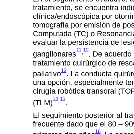
tratamiento, se encuentra indi
clínica/endoscópica por otorr
tomografía por emisión de pos
Computada (TC) o Resonanci
evaluar la persistencia de les
11
12
,
ganglionares
. De acuerdo
tratamiento quirúrgico de resca
13
paliativo
. La conducta quirú
una opción, especialmente ten
cirugía robótica transoral (TOR
14
15
,
(TLM)
.
El seguimiento posterior al t
frecuente dado que el 80 – 90
16