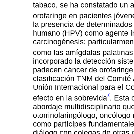
tabaco, se ha constatado un 
orofaringe en pacientes jóven
la presencia de determinados 
humano (HPV) como agente inf
carcinogénesis; particularment
como las amígdalas palatinas
incorporado la detección sist
padecen cáncer de orofaringe 
clasificación TNM del Comité
Unión Internacional para el C
7
efecto en la sobrevida
. Esta 
abordaje multidisciplinario que
otorrinolaringólogo, oncólogo
como partícipes fundamentale
diálogo con colegas de otras 