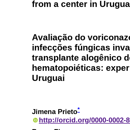
from a center in Urugu
Avaliação do voriconazo
infecções fúngicas inv
transplante alogênico d
hematopoiéticas: exper
Uruguai
*
Jimena Prieto
http://orcid.org/0000-0002-