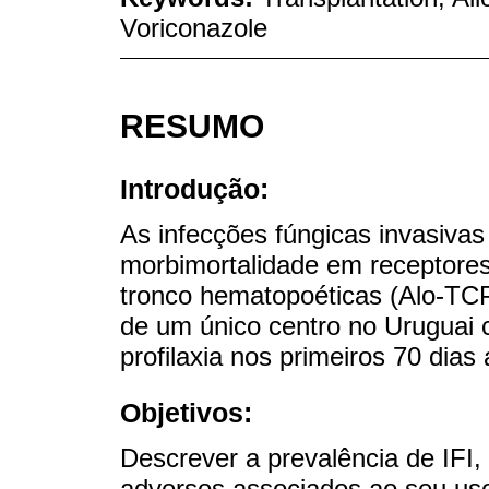
Voriconazole
RESUMO
Introdução:
As infecções fúngicas invasivas 
morbimortalidade em receptores 
tronco hematopoéticas (Alo-TCP
de um único centro no Uruguai
profilaxia nos primeiros 70 dia
Objetivos:
Descrever a prevalência de IFI, 
adversos associados ao seu uso