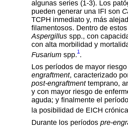
algunas series (1-3). Los pa
pueden generar una IFI son
C
TCPH inmediato y, más alejad
filamentosos. Dentro de estos 
Aspergillus
spp., con capacid
con alta morbilidad y mortali
1
Fusarium
spp.
.
Los períodos de mayor riesgo 
engraftment
, caracterizado po
post-engraftment
temprano, an
y con mayor riesgo de enferm
aguda; y finalmente el períod
la posibilidad de EICH crónic
Durante los períodos
pre-engr