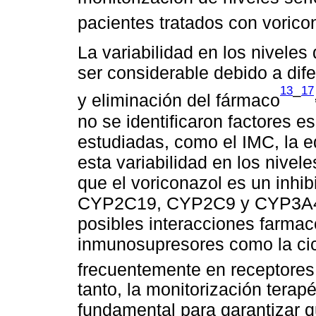
pacientes tratados con vorico
La variabilidad en los niveles
ser considerable debido a dif
13
17
–
y eliminación del fármaco
no se identificaron factores e
estudiadas, como el IMC, la e
esta variabilidad en los nive
que el voriconazol es un inhi
CYP2C19, CYP2C9 y CYP3A4, e
posibles interacciones farma
inmunosupresores como la cicl
frecuentemente en receptores
tanto, la monitorización terap
fundamental para garantizar q