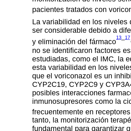
pacientes tratados con vorico
La variabilidad en los niveles
ser considerable debido a dif
13
17
–
y eliminación del fármaco
no se identificaron factores e
estudiadas, como el IMC, la e
esta variabilidad en los nive
que el voriconazol es un inhi
CYP2C19, CYP2C9 y CYP3A4, e
posibles interacciones farma
inmunosupresores como la cicl
frecuentemente en receptores
tanto, la monitorización terap
fundamental para garantizar q