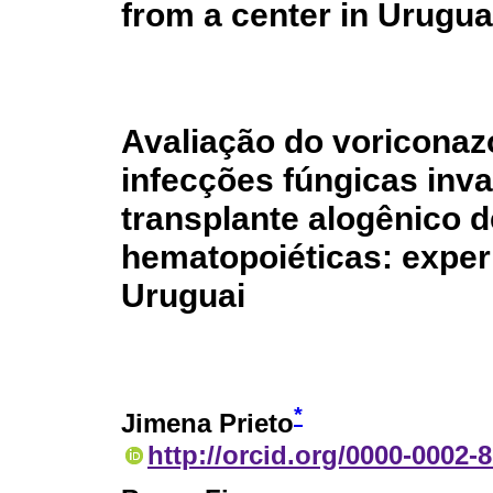
from a center in Urugu
Avaliação do voriconazo
infecções fúngicas inv
transplante alogênico d
hematopoiéticas: exper
Uruguai
*
Jimena Prieto
http://orcid.org/0000-0002-