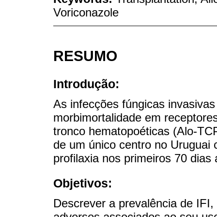
Voriconazole
RESUMO
Introdução:
As infecções fúngicas invasivas 
morbimortalidade em receptores 
tronco hematopoéticas (Alo-TCP
de um único centro no Uruguai
profilaxia nos primeiros 70 dia
Objetivos:
Descrever a prevalência de IFI, 
adversos associados ao seu uso