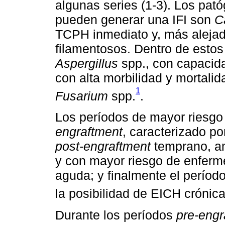
algunas series (1-3). Los pa
pueden generar una IFI son
C
TCPH inmediato y, más alejad
filamentosos. Dentro de estos 
Aspergillus
spp., con capacid
con alta morbilidad y mortali
1
Fusarium
spp.
.
Los períodos de mayor riesgo 
engraftment
, caracterizado po
post-engraftment
temprano, an
y con mayor riesgo de enferm
aguda; y finalmente el períod
la posibilidad de EICH crónic
Durante los períodos
pre-engr