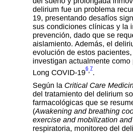
del sueño y prolongada inmovi
delirium fue un problema recu
19, presentando desafíos sign
sus condiciones clínicas y la 
prevención, dado que se requ
aislamiento. Además, el delir
evolución de estos pacientes
investigan actualmente como p
6
7
,
Long COVID-19
.
Según la
Critical Care Medici
del tratamiento del delirium s
farmacológicas que se resum
(
Awakening and breathing coo
exercise and mobilization and
respiratoria, monitoreo del del