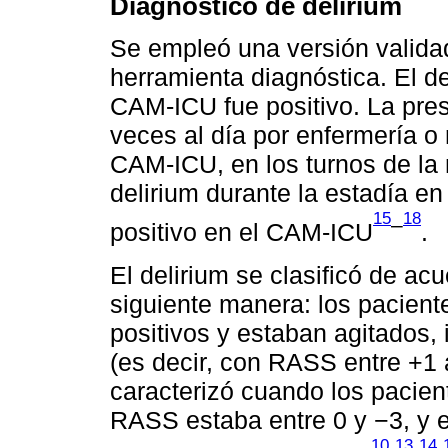
Diagnóstico de delirium
Se empleó una versión valid
herramienta diagnóstica. El d
CAM-ICU fue positivo. La pres
veces al día por enfermería o 
CAM-ICU, en los turnos de la 
delirium durante la estadía e
15
18
–
positivo en el CAM-ICU
.
El delirium se clasificó de ac
siguiente manera: los pacien
positivos y estaban agitados,
(es decir, con RASS entre +1 a
caracterizó cuando los pacien
RASS estaba entre 0 y −3, y e
10
13
14