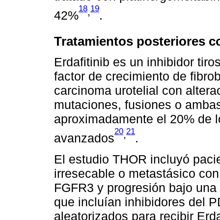
18
19
,
42%
.
Tratamientos posteriores co
Erdafitinib es un inhibidor tir
factor de crecimiento de fibro
carcinoma urotelial con alter
mutaciones, fusiones o ambas
aproximadamente el 20% de lo
20
21
,
avanzados
.
El estudio THOR incluyó paci
irresecable o metastásico co
FGFR3 y progresión bajo una o
que incluían inhibidores del 
aleatorizados para recibir Erd