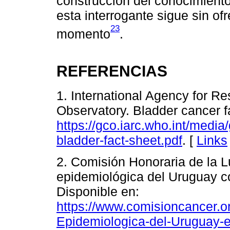
construcción del conocimient
esta interrogante sigue sin of
23
momento
.
REFERENCIAS
1. International Agency for R
Observatory. Bladder cancer f
https://gco.iarc.who.int/medi
bladder-fact-sheet.pdf
. [
Links
2. Comisión Honoraria de la L
epidemiológica del Uruguay c
Disponible en:
https://www.comisioncancer.or
Epidemiologica-del-Uruguay-e