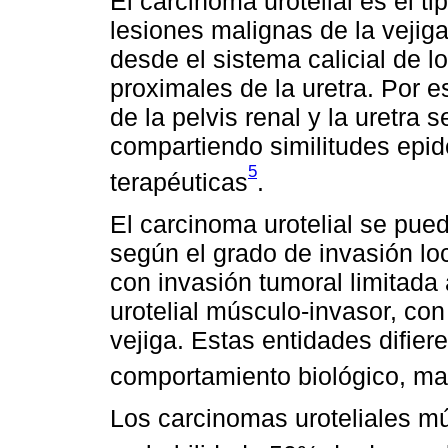
El carcinoma urotelial es el t
lesiones malignas de la veji
desde el sistema calicial de l
proximales de la uretra. Por e
de la pelvis renal y la uretra 
compartiendo similitudes epid
5
terapéuticas
.
El carcinoma urotelial se pue
según el grado de invasión loca
con invasión tumoral limitada 
urotelial músculo-invasor, con
vejiga. Estas entidades difier
comportamiento biológico, man
Los carcinomas uroteliales m