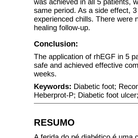
was achieved in all 5 patients, w
same period. As a side effect, 3
experienced chills. There were n
healing follow-up.
Conclusion:
The application of rhEGF in 5 p
safe and achieved effective comp
weeks.
Keywords:
Diabetic foot; Reco
Heberprot-P; Diabetic foot ulce
RESUMO
A ferida do pé diabético é uma