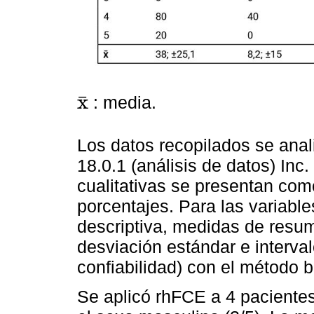
x
¯
: media.
x
¯
Los datos recopilados se anal
18.0.1 (análisis de datos) Inc
cualitativas se presentan com
porcentajes. Para las variable
descriptiva, medidas de resum
desviación estándar e interv
confiabilidad) con el método b
Se aplicó rhFCE a 4 pacient