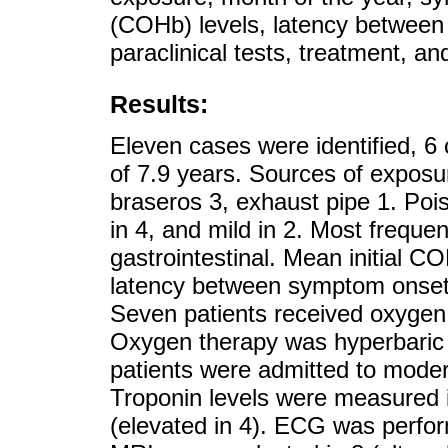
(COHb) levels, latency betwee
paraclinical tests, treatment, an
Results:
Eleven cases were identified, 6
of 7.9 years. Sources of exposu
braseros 3, exhaust pipe 1. Poi
in 4, and mild in 2. Most frequ
gastrointestinal. Mean initial 
latency between symptom onset 
Seven patients received oxygen 
Oxygen therapy was hyperbaric 
patients were admitted to moder
Troponin levels were measured i
(elevated in 4). ECG was perform