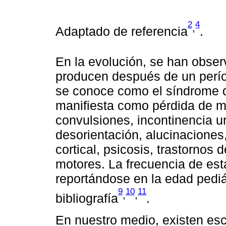
2
4
,
Adaptado de referencia
.
En la evolución, se han obse
producen después de un perío
se conoce como el síndrome d
manifiesta como pérdida de me
convulsiones, incontinencia ur
desorientación, alucinacione
cortical, psicosis, trastornos 
motores. La frecuencia de est
reportándose en la edad pediá
9
10
11
,
,
bibliografía
.
En nuestro medio, existen e