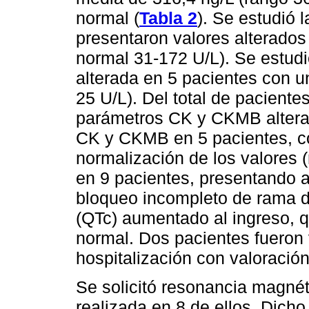
normal (
Tabla 2
). Se estudió 
presentaron valores alterados
normal 31-172 U/L). Se estud
alterada en 5 pacientes con u
25 U/L). Del total de pacient
parámetros CK y CKMB alterad
CK y CKMB en 5 pacientes, co
normalización de los valores 
en 9 pacientes, presentando a
bloqueo incompleto de rama d
(QTc) aumentado al ingreso, q
normal. Dos pacientes fueron 
hospitalización con valoració
Se solicitó resonancia magnét
realizada en 8 de ellos. Dicho