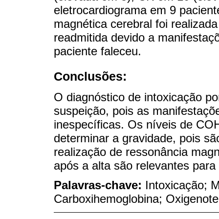
eletrocardiograma em 9 pacient
magnética cerebral foi realizad
readmitida devido a manifestaç
paciente faleceu.
Conclusões:
O diagnóstico de intoxicação po
suspeição, pois as manifestaçõ
inespecíficas. Os níveis de CO
determinar a gravidade, pois são
realização de ressonância mag
após a alta são relevantes para
Palavras-chave:
Intoxicação; 
Carboxihemoglobina; Oxigenoter