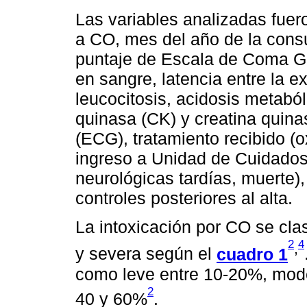
Las variables analizadas fuer
a CO, mes del año de la consu
puntaje de Escala de Coma Gl
en sangre, latencia entre la e
leucocitosis, acidosis metaból
quinasa (CK) y creatina quin
(ECG), tratamiento recibido (
ingreso a Unidad de Cuidados 
neurológicas tardías, muerte),
controles posteriores al alta.
La intoxicación por CO se cla
2
4
,
y severa según el
cuadro 1
como leve entre 10-20%, mode
2
40 y 60%
.