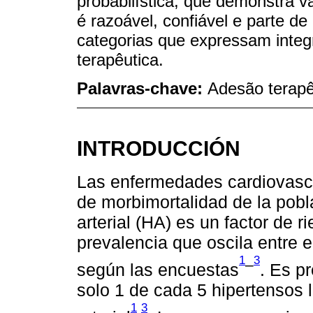
probabilística, que demonstra v
é razoável, confiável e parte d
categorias que expressam inte
terapêutica.
Palavras-chave:
Adesão terapê
INTRODUCCIÓN
Las enfermedades cardiovascu
de morbimortalidad de la pobl
arterial (HA) es un factor de 
prevalencia que oscila entre 
1
3
–
según las encuestas
. Es p
solo 1 de cada 5 hipertensos l
1
3
,