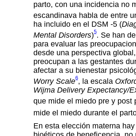
parto, con una incidencia no 
escandinava habla de entre u
ha incluido en el DSM -5 (
Diag
5
Mental Disorders
)
. Se han de
para evaluar las preocupacion
desde una perspectiva global
preocupan a las gestantes d
afectar a su bienestar psicol
6
Worry Scale
, la escala
Oxfor
Wijma Delivery Expectancy/E
que mide el miedo pre y post 
mide el miedo durante el parto
En esta elección materna hay 
bioéticos de beneficencia, no 