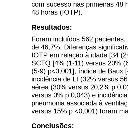
com sucesso nas primeiras 48 
48 horas (IOTP).
Resultados:
Foram incluídos 562 pacientes. 
de 46,7%. Diferenças significa
IOTP em relação à idade [34 (24
SCTQ [4% (1-11) versus 20% (6-
(5-9) p<0,001], índice de Baux [
incidência de LI (32% versus 56
aérea (30% versus 20,2% p 0,01
versus 0% p 0,043) e incidência
pneumonia associada à ventila
versus 15% p <0,001) foram ma
Conclusões: