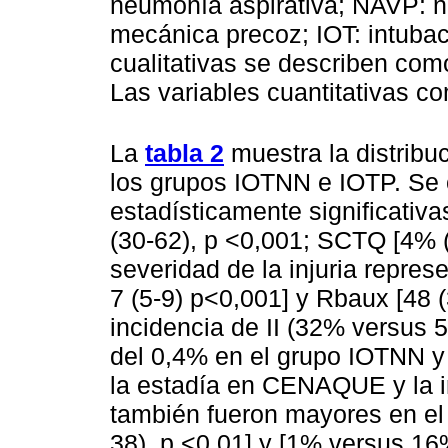
neumonía aspirativa; NAVP: n
mecánica precoz; IOT: intubac
cualitativas se describen com
Las variables cuantitativas co
La
tabla 2
muestra la distribuc
los grupos IOTNN e IOTP. Se 
estadísticamente significativa
(30-62), p <0,001; SCTQ [4% (
severidad de la injuria repre
7 (5-9) p<0,001] y Rbaux [48 (
incidencia de II (32% versus 
del 0,4% en el grupo IOTNN y
la estadía en CENAQUE y la in
también fueron mayores en el 
38), p <0,01] y [1% versus 1