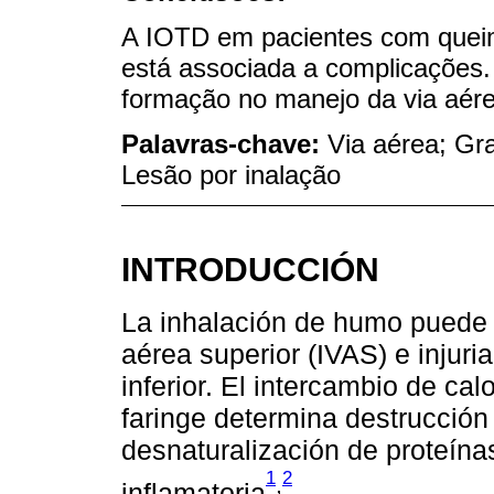
A IOTD em pacientes com quei
está associada a complicações
formação no manejo da via aére
Palavras-chave:
Via aérea; Gra
Lesão por inalação
INTRODUCCIÓN
La inhalación de humo puede d
aérea superior (IVAS) e injuria
inferior. El intercambio de ca
faringe determina destrucción d
desnaturalización de proteína
1
2
,
inflamatoria
.