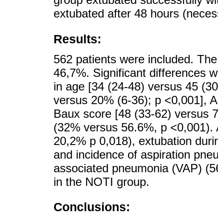
extubated after 48 hours (nece
Results:
562 patients were included. Th
46,7%. Significant difference
in age [34 (24-48) versus 45 (3
versus 20% (6-36); p <0,001], A
Baux score [48 (33-62) versus 77
(32% versus 56.6%, p <0,001). 
20,2% p 0,018), extubation duri
and incidence of aspiration pneu
associated pneumonia (VAP) (5
in the NOTI group.
Conclusions: