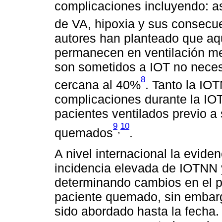
complicaciones incluyendo: as
de VA, hipoxia y sus consecu
autores han planteado que a
permanecen en ventilación m
son sometidos a IOT no neces
8
cercana al 40%
. Tanto la IO
complicaciones durante la IO
pacientes ventilados previo a 
9
10
,
quemados
.
A nivel internacional la evide
incidencia elevada de IOTNN 
determinando cambios en el p
paciente quemado, sin embarg
sido abordado hasta la fecha.