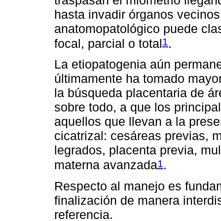
hasta invadir órganos vecinos.
anatomopatológico puede clas
1
focal, parcial o total
.
La etiopatogenia aún perman
últimamente ha tomado mayor 
la búsqueda placentaria de ár
sobre todo, a que los principa
aquellos que llevan a la prese
cicatrizal: cesáreas previas,
legrados, placenta previa, mu
1
materna avanzada
.
Respecto al manejo es fundame
finalización de manera interdi
referencia.