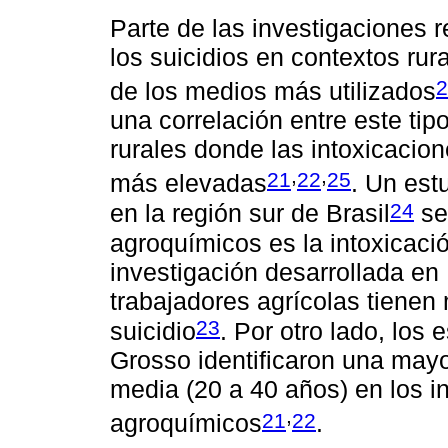
Parte de las investigaciones 
los suicidios en contextos ru
2
de los medios más utilizados
una correlación entre este ti
rurales donde las intoxicacio
,
,
21
22
25
más elevadas
. Un est
24
en la región sur de Brasil
se
agroquímicos es la intoxicaci
investigación desarrollada en 
trabajadores agrícolas tienen 
23
suicidio
. Por otro lado, los
Grosso identificaron una may
media (20 a 40 años) en los i
,
21
22
agroquímicos
.