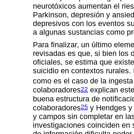
neurotóxicos aumentan el rie
Parkinson, depresión y ansied
depresivos con los eventos su
a algunas sustancias como pr
Para finalizar, un último elem
revisadas es que, si bien los
oficiales, se estima que exist
suicidio en contextos rurales.
como es el caso de la ingest
22
colaboradores
explican este
buena estructura de notificaci
25
colaboradores
y Hendges y 
y campos sin completar en la
investigaciones coinciden en s
de información dificulta poder