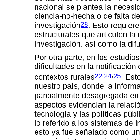
nacional se plantea la necesid
ciencia-no-hecha o de falta de
28
investigación
. Esto requier
estructurales que articulen l
investigación, así como la di
Por otra parte, en los estudio
dificultades en la notificació
,
,
22
24
25
contextos rurales
. Est
nuestro país, donde la inform
parcialmente desagregada en 
aspectos evidencian la relació
tecnología y las políticas púb
lo referido a los sistemas de
esto ya fue señalado como un 