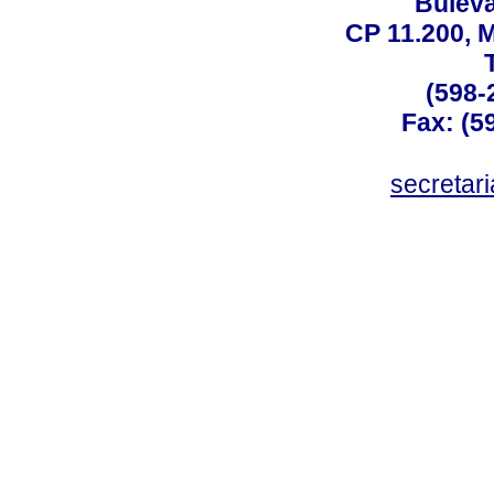
Buleva
CP 11.200, 
(598-
Fax: (59
secreta