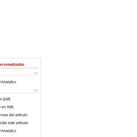
Personalizados
 Analytics
l (pdf)
lo en XML
cias del artículo
itar este artículo
 Analytics