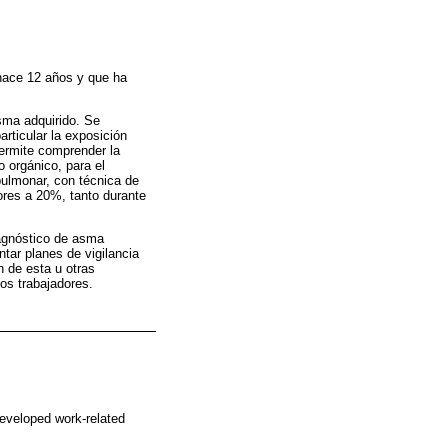
hace 12 años y que ha
asma adquirido. Se
articular la exposición
permite comprender la
o orgánico, para el
pulmonar, con técnica de
yores a 20%, tanto durante
iagnóstico de asma
tar planes de vigilancia
n de esta u otras
os trabajadores.
developed work-related