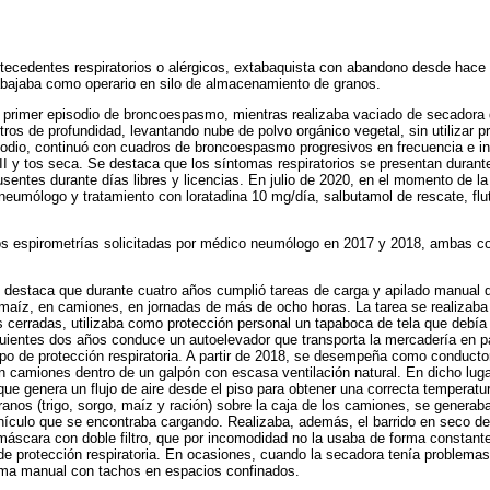
tecedentes respiratorios o alérgicos, extabaquista con abandono desde hace 
abajaba como operario en silo de almacenamiento de granos.
l primer episodio de broncoespasmo, mientras realizaba vaciado de secadora 
os de profundidad, levantando nube de polvo orgánico vegetal, sin utilizar pr
sodio, continuó con cuadros de broncoespasmo progresivos en frecuencia e in
II y tos seca. Se destaca que los síntomas respiratorios se presentan durante 
entes durante días libres y licencias. En julio de 2020, en el momento de la
neumólogo y tratamiento con loratadina 10 mg/día, salbutamol de rescate, flu
s espirometrías solicitadas por médico neumólogo en 2017 y 2018, ambas co
e destaca que durante cuatro años cumplió tareas de carga y apilado manual 
 maíz, en camiones, en jornadas de más de ocho horas. La tarea se realizaba
as cerradas, utilizaba como protección personal un tapaboca de tela que debía 
guientes dos años conduce un autoelevador que transporta la mercadería en pa
ipo de protección respiratoria. A partir de 2018, se desempeña como conductor 
n camiones dentro de un galpón con escasa ventilación natural. En dicho lug
que genera un flujo de aire desde el piso para obtener una correcta temperat
ranos (trigo, sorgo, maíz y ración) sobre la caja de los camiones, se generab
 vehículo que se encontraba cargando. Realizaba, además, el barrido en seco de
máscara con doble filtro, que por incomodidad no la usaba de forma constant
e protección respiratoria. En ocasiones, cuando la secadora tenía problema
orma manual con tachos en espacios confinados.