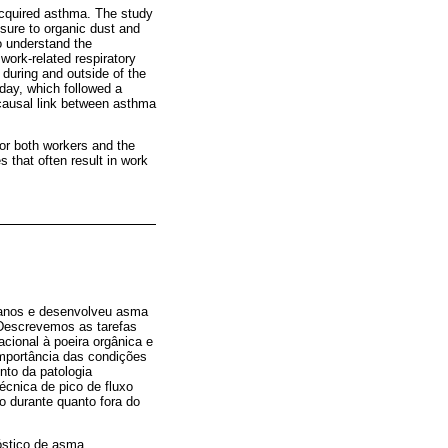
 acquired asthma. The study
sure to organic dust and
to understand the
work-related respiratory
uring and outside of the
day, which followed a
 causal link between asthma
for both workers and the
 that often result in work
 anos e desenvolveu asma
. Descrevemos as tarefas
cional à poeira orgânica e
importância das condições
nto da patologia
écnica de pico de fluxo
o durante quanto fora do
óstico de asma