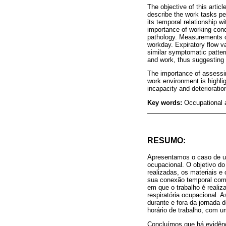
The objective of this artic
describe the work tasks pe
its temporal relationship w
importance of working condi
pathology. Measurements o
workday. Expiratory flow v
similar symptomatic patter
and work, thus suggesting 
The importance of assessin
work environment is highlig
incapacity and deterioration
Key words:
Occupational 
RESUMO:
Apresentamos o caso de u
ocupacional. O objetivo do
realizadas, os materiais e
sua conexão temporal com 
em que o trabalho é realiz
respiratória ocupacional. 
durante e fora da jornada 
horário de trabalho, com u
Concluímos que há evidênc