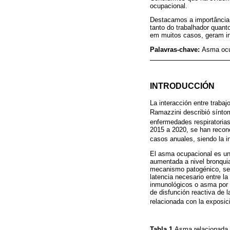
ocupacional.
Destacamos a importância 
tanto do trabalhador quant
em muitos casos, geram inc
Palavras-chave:
Asma ocu
INTRODUCCIÓN
La interacción entre traba
Ramazzini describió sínto
enfermedades respiratoria
2015 a 2020, se han recon
casos anuales, siendo la i
El asma ocupacional es una
aumentada a nivel bronquia
mecanismo patogénico, se 
latencia necesario entre l
inmunológicos o asma por i
de disfunción reactiva de 
relacionada con la exposic
Tabla 1
Asma relacionada 