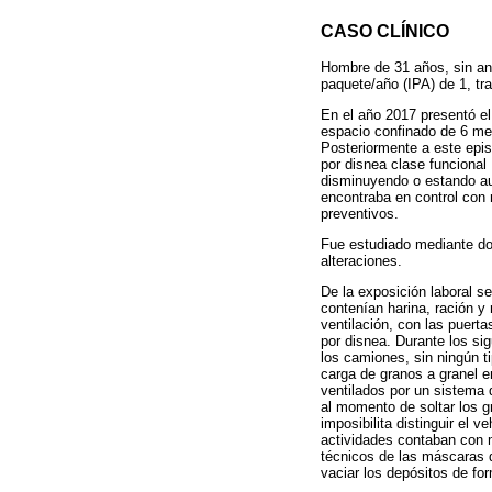
CASO CLÍNICO
Hombre de 31 años, sin an
paquete/año (IPA) de 1, tr
En el año 2017 presentó e
espacio confinado de 6 metr
Posteriormente a este epi
por disnea clase funcional 
disminuyendo o estando aus
encontraba en control con 
preventivos.
Fue estudiado mediante do
alteraciones.
De la exposición laboral s
contenían harina, ración y
ventilación, con las puert
por disnea. Durante los si
los camiones, sin ningún t
carga de granos a granel e
ventilados por un sistema 
al momento de soltar los g
imposibilita distinguir el
actividades contaban con 
técnicos de las máscaras d
vaciar los depósitos de f