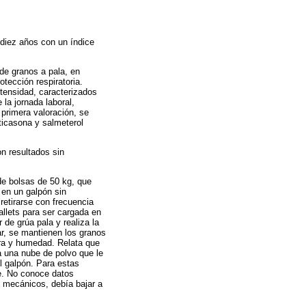
diez años con un índice
de granos a pala, en
otección respiratoria.
tensidad, caracterizados
la jornada laboral,
 primera valoración, se
ticasona y salmeterol
n resultados sin
de bolsas de 50 kg, que
 en un galpón sin
retirarse con frecuencia
llets para ser cargada en
de grúa pala y realiza la
ar, se mantienen los granos
ura y humedad. Relata que
a una nube de polvo que le
l galpón. Para estas
e. No conoce datos
s mecánicos, debía bajar a