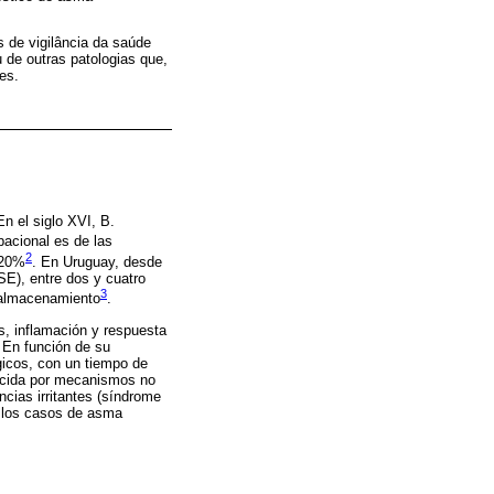
 de vigilância da saúde
 de outras patologias que,
es.
n el siglo XVI, B.
acional es de las
2
 20%
. En Uruguay, desde
E), entre dos y cuatro
3
l almacenamiento
.
s, inflamación y respuesta
. En función de su
icos, con un tiempo de
ducida por mecanismos no
cias irritantes (síndrome
o los casos de asma