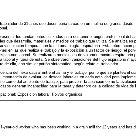
 trabajador de 31 años que desempeña tareas en un molino de granos desde 
onal.
 presentar los fundamentos utilizados para sostener el origen profesional del 
les que desarrolla, materiales y medios de trabajo que utiliza. Se analiza en p
 su vinculación temporal con la sintomatología respiratoria. Esta información 
nes en las que realiza el trabajo y la exposición a un factor de riesgo, el polv
 respiratoria laboral. Se realizaron mediciones de volumen máximo espiratorio 
ada laboral y fuera de ésta. Se observaron variaciones del flujo espiratorio ma
ra de ella, con similar patrón sintomático, según relata el trabajador.
dencia del nexo causal entre el asma y el trabajo, por lo que se plantea el d
 importancia de evaluar los riesgos laborales en cada actividad para implemen
ario como del ambiente de trabajo, para prevenir la aparición como la evolució
asos generan incapacidad para la tarea y deterioro de la calidad de vida de l
acional; Exposición laboral; Polvos orgánicos
1-year-old worker who has been working in a grain mill for 12 years and has 