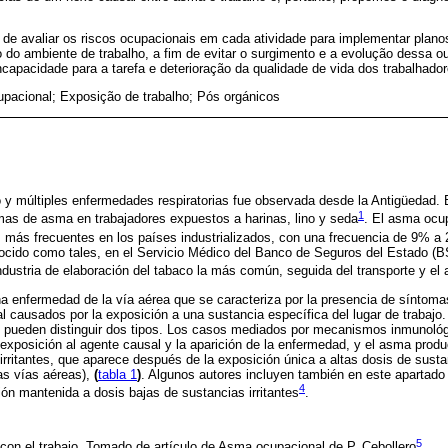
de avaliar os riscos ocupacionais em cada atividade para implementar planos
o do ambiente de trabalho, a fim de evitar o surgimento e a evolução dessa ou
apacidade para a tarefa e deterioração da qualidade de vida dos trabalhador
pacional; Exposição de trabalho; Pós orgánicos
jo y múltiples enfermedades respiratorias fue observada desde la Antigüedad. E
1
mas de asma en trabajadores expuestos a harinas, lino y seda
. El asma ocup
s más frecuentes en los países industrializados, con una frecuencia de 9% a
ocido como tales, en el Servicio Médico del Banco de Seguros del Estado (BS
ndustria de elaboración del tabaco la más común, seguida del transporte y e
 enfermedad de la vía aérea que se caracteriza por la presencia de síntoma
l causados por la exposición a una sustancia específica del lugar de trabajo
pueden distinguir dos tipos. Los casos mediados por mecanismos inmunológ
a exposición al agente causal y la aparición de la enfermedad, y el asma pro
rritantes, que aparece después de la exposición única a altas dosis de sustan
las vías aéreas),
(
tabla 1
)
. Algunos autores incluyen también en este apartad
4
ión mantenida a dosis bajas de sustancias irritantes
.
5
con el trabajo. Tomado de artículo de Asma ocupacional de P. Cebollero
.