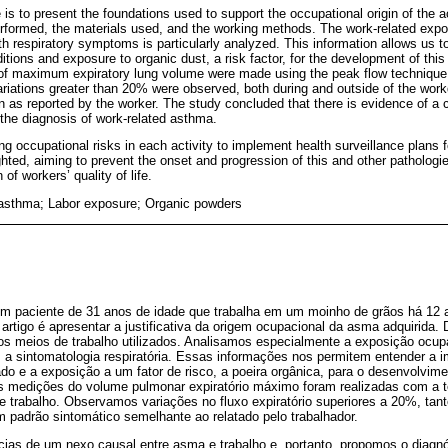
le is to present the foundations used to support the occupational origin of the
rformed, the materials used, and the working methods. The work-related expo
ith respiratory symptoms is particularly analyzed. This information allows us 
tions and exposure to organic dust, a risk factor, for the development of this 
f maximum expiratory lung volume were made using the peak flow technique d
ariations greater than 20% were observed, both during and outside of the work
n as reported by the worker. The study concluded that there is evidence of a
the diagnosis of work-related asthma.
g occupational risks in each activity to implement health surveillance plans 
hted, aiming to prevent the onset and progression of this and other pathologies
 of workers’ quality of life.
asthma; Labor exposure; Organic powders
m paciente de 31 anos de idade que trabalha em um moinho de grãos há 12
 artigo é apresentar a justificativa da origem ocupacional da asma adquirida
 os meios de trabalho utilizados. Analisamos especialmente a exposição ocupa
a sintomatologia respiratória. Essas informações nos permitem entender a 
ado e a exposição a um fator de risco, a poeira orgânica, para o desenvolvime
As medições do volume pulmonar expiratório máximo foram realizadas com a t
de trabalho. Observamos variações no fluxo expiratório superiores a 20%, tant
m padrão sintomático semelhante ao relatado pelo trabalhador.
ias de um nexo causal entre asma e trabalho e, portanto, propomos o diagn