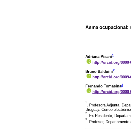
Asma ocupacional: r
1
Adriana Pisani
http://orcid.org/0000
2
Bruno Balduini
http://orcid.org/0009
3
Fernando Tomasina
http://orcid.org/0000
1
. Profesora Adjunta. Depa
Uruguay. Correo electróni
2
. Ex Residente, Departam
3
. Profesor, Departamento 