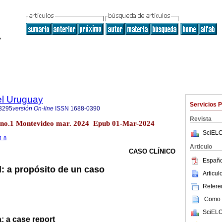
el Uruguay
Servicios 
3295
versión On-line
ISSN
1688-0390
Revista
0 no.1 Montevideo mar. 2024 Epub 01-Mar-2024
SciELO
1.8
Articulo
CASO CLÍNICO
Españo
 a propósito de un caso
Articu
Referen
Como c
SciELO
: a case report